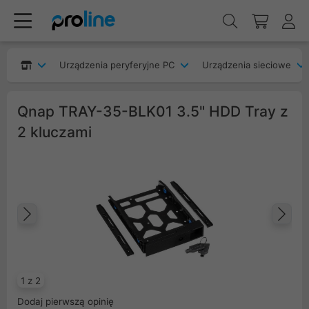
Urządzenia peryferyjne PC
Urządzenia sieciowe
Qnap TRAY-35-BLK01 3.5" HDD Tray z
2 kluczami
Poprzedni
Na
1 z 2
Dodaj pierwszą opinię