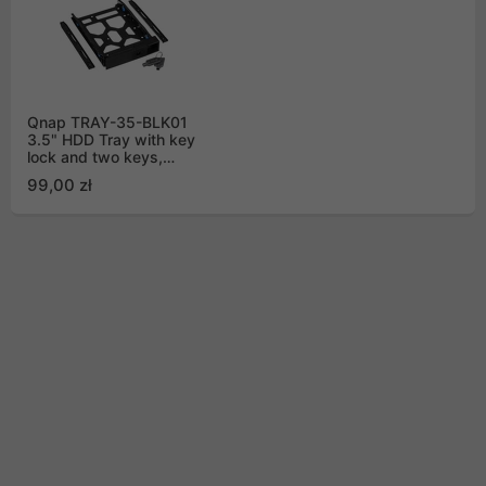
Qnap TRAY-35-BLK01
3.5" HDD Tray with key
lock and two keys,
black and plastic, 2.5"
99,00 zł
and 3.5" screw packs
include