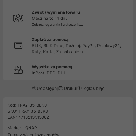
Zwrot / wymiana towaru
Masz na to 14 dni.
Zobacz regulamin i wyłączenia...
Zapłać za pomocą
BLIK, BLIK Płacę Później, PayPo, Przelewy24,
Raty, Kartą, Za pobraniem
Wysyłka za pomocą
InPost, DPD, DHL
Udostępnij
Drukuj
Zgłoś błąd
Kod: TRAY-35-BLK01
SKU: TRAY-35-BLK01
EAN: 4713213515082
Marka:
QNAP
Zobacz więcej szczegółów