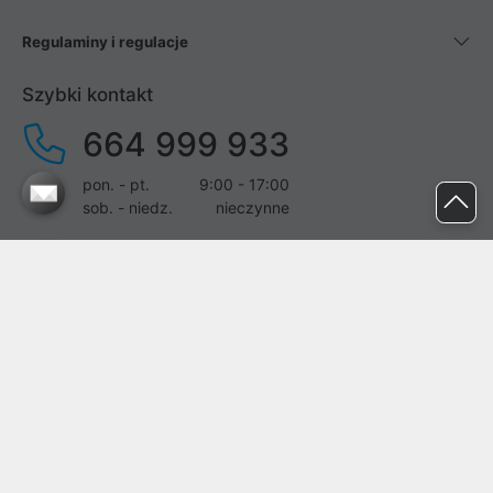
Regulaminy i regulacje
Szybki kontakt
664 999 933
pon. - pt.
9:00 - 17:00
sob. - niedz.
nieczynne
pomoc@proline.pl
Dołącz do nas
Zgłoś błąd na stronie
Proline SA z siedzibą w Mirkowie (55-095), przy ul. Brzozowej 5,
wpisana do rejestru przedsiębiorców Krajowego Rejestru Sądowego
przez Sąd Rejonowy dla Wrocławia-Fabrycznej we Wrocławiu, VI