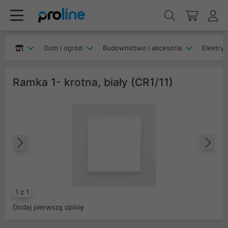
Dom i ogród
Budownictwo i akcesoria
Elektryk
Ramka 1- krotna, biały (CR1/11)
Poprzedni
Na
1 z 1
Dodaj pierwszą opinię