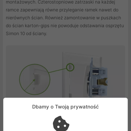
montażowych. Czterostopniowe zatrzaski na każdej
ramce zapewniają równe przyleganie ramek nawet do
nierównych ścian. Również zamontowanie w puszkach
do ścian karton-gips nie powoduje odstawania osprzętu
Simon 10 od ściany.
Dbamy o Twoją prywatność