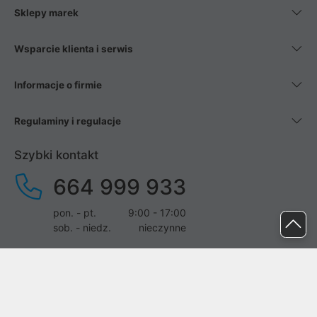
Sklepy marek
Wsparcie klienta i serwis
Informacje o firmie
Regulaminy i regulacje
Szybki kontakt
664 999 933
pon. - pt.
9:00 - 17:00
sob. - niedz.
nieczynne
pomoc@proline.pl
Dołącz do nas