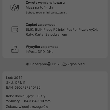
Zwrot / wymiana towaru
Masz na to 14 dni.
Zobacz regulamin i wyłączenia...
Zapłać za pomocą
BLIK, BLIK Płacę Później, PayPo, Przelewy24,
Raty, Kartą, Za pobraniem
Wysyłka za pomocą
InPost, DPD, DHL
Udostępnij
Drukuj
Zgłoś błąd
Kod: 3942
SKU: CR1/11
EAN: 5902787840785
Kolor dominujący:
Biały
Wymiary:
84 x 84 x 10 mm
Zobacz więcej szczegółów