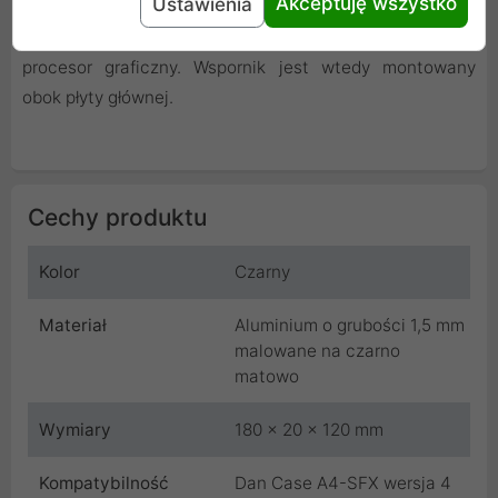
Akceptuję wszystko
Ustawienia
graficznej. Po przeniesieniu zasilacza poza obudowę,
oprócz AiO można zainstalować pełnowymiarowy
procesor graficzny. Wspornik jest wtedy montowany
obok płyty głównej.
Cechy produktu
Kolor
Czarny
Materiał
Aluminium o grubości 1,5 mm
malowane na czarno
matowo
Wymiary
180 x 20 x 120 mm
Kompatybilność
Dan Case A4-SFX wersja 4