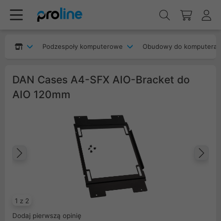
Podzespoły komputerowe
Obudowy do komputera
DAN Cases A4-SFX AIO-Bracket do
AIO 120mm
Poprzedni
Na
1 z 2
Dodaj pierwszą opinię