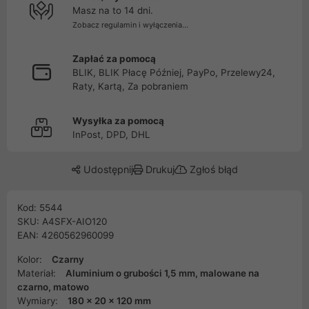
Masz na to 14 dni.
Zobacz regulamin i wyłączenia...
Zapłać za pomocą
BLIK, BLIK Płacę Później, PayPo, Przelewy24,
Raty, Kartą, Za pobraniem
Wysyłka za pomocą
InPost, DPD, DHL
Udostępnij
Drukuj
Zgłoś błąd
Kod: 5544
SKU: A4SFX-AIO120
EAN: 4260562960099
Kolor:
Czarny
Materiał:
Aluminium o grubości 1,5 mm, malowane na
czarno, matowo
Wymiary:
180 x 20 x 120 mm