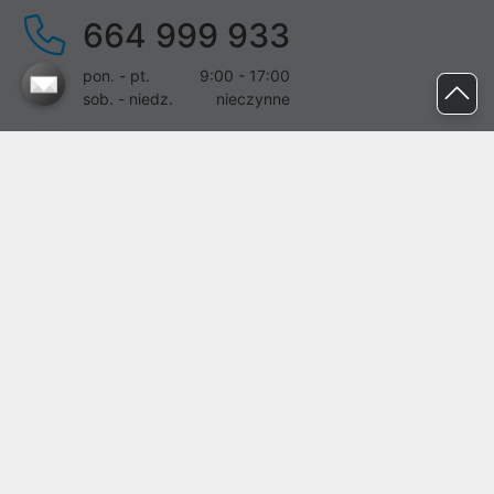
664 999 933
pon. - pt.
9:00 - 17:00
sob. - niedz.
nieczynne
pomoc@proline.pl
Dołącz do nas
Zgłoś błąd na stronie
Proline SA z siedzibą w Mirkowie (55-095), przy ul. Brzozowej 5,
wpisana do rejestru przedsiębiorców Krajowego Rejestru Sądowego
przez Sąd Rejonowy dla Wrocławia-Fabrycznej we Wrocławiu, VI
Wydział Gospodarczy Krajowego Rejestru Sądowego pod nr KRS:
0000282071, NIP: 8951898022, REGON: 020482041, BDO:
000437899. Kapitał zakładowy Spółki wynosi 500000,00 zł i został
on opłacony w całości.
© proline 1996 - 2026. Wszelkie prawa zastrzeżone.