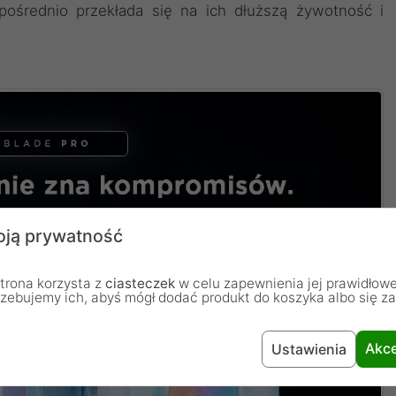
pośrednio przekłada się na ich dłuższą żywotność i
ją prywatność
trona korzysta z
ciasteczek
w celu zapewnienia jej prawidłowe
rzebujemy ich, abyś mógł dodać produkt do koszyka albo się z
Akce
Ustawienia