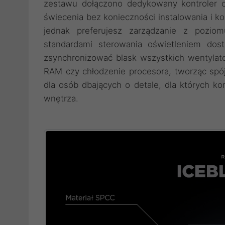
zestawu dołączono dedykowany kontroler o
świecenia bez konieczności instalowania i 
jednak preferujesz zarządzanie z pozio
standardami sterowania oświetleniem dos
zsynchronizować blask wszystkich wentylat
RAM czy chłodzenie procesora, tworząc spójn
dla osób dbających o detale, dla których ko
wnętrza.