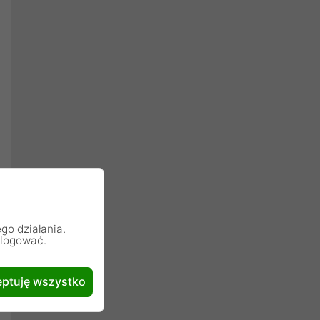
go działania.
alogować.
ptuję wszystko