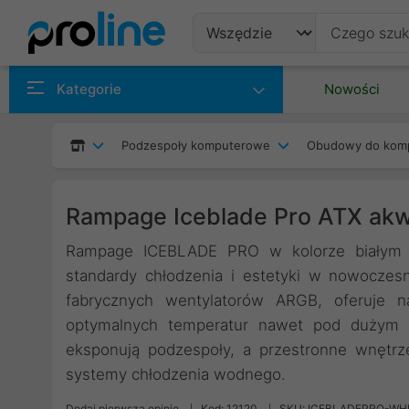
Produkty
Kategorie
Nowości
Producenci
Podzespoły komputerowe
Obudowy do kom
Kategorie
Rampage Iceblade Pro ATX akw
Rampage ICEBLADE PRO w kolorze białym t
standardy chłodzenia i estetyki w nowocz
fabrycznych wentylatorów ARGB, oferuje 
optymalnych temperatur nawet pod dużym o
eksponują podzespoły, a przestronne wnętrz
systemy chłodzenia wodnego.
Dodaj pierwszą opinię
Kod: 12120
SKU: ICEBLADEPRO-WH