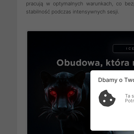
pracują w optymalnych warunk
ach, co bez
stabilność podczas intensywnych sesji.
Dbamy o Two
Ta s
Pot