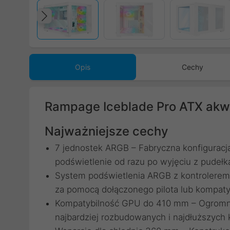
Poprzedni
Opis
Cechy
Rampage Iceblade Pro ATX akw
Najważniejsze cechy
7 jednostek ARGB – Fabryczna konfiguracj
podświetlenie od razu po wyjęciu z pudełk
System podświetlenia ARGB z kontrolerem 
za pomocą dołączonego pilota lub kompatyb
Kompatybilność GPU do 410 mm – Ogromn
najbardziej rozbudowanych i najdłuższych k