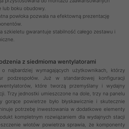
kcja przystosowana do montażu zaawansowanych
e lub boku obudowy.
ntna powłoka pozwala na efektowną prezentację
ponentów.
a szkieletu gwarantuje stabilność całego zestawu i
iczne.
odzenia z siedmioma wentylatorami
o najbardziej wymagających użytkownikach, którzy
ur podzespołów. Już w standardowej konfiguracji
wentylatorów, które tworzą przemyślany i wydajny
i. Trzy jednostki umieszczone na dole, trzy na panelu
y gorące powietrze było błyskawicznie i skutecznie
iminuje potrzebę inwestowania w dodatkowe elementy
rodukt kompletnym rozwiązaniem dla wydajnych stacji
eszczenie wlotów powietrza sprawia, że komponenty