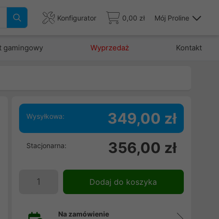
Konfigurator
0,00 zł
Mój Proline
t gamingowy
Wyprzedaż
Kontakt
349,00 zł
Wysyłkowa:
e
356,00 zł
Stacjonarna:
m
u
e
Dodaj do koszyka
e
Na zamówienie