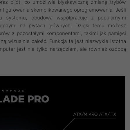
raz pilot, co umożliwia błyskawiczną zmianę trybów
konfigurowania skomplikowanego oprogramowania. Jeśli
mu systemu, obudowa współpracuje z popularnymi
tępnymi na płytach głównych. Dzięki temu możesz
orów z pozostałymi komponentami, takimi jak pamięci
ą wizualnie całość. Funkcja ta jest niezwykle istotna
mputer jest nie tylko narzędziem, ale również ozdobą