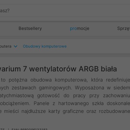
Bestsellery
pro
mocje
Sprzę
putera
Obudowy komputerowe
arium 7 wentylatorów ARGB biała
o potężna obudowa komputerowa, która redefiniuj
esnych zestawach gamingowych. Wyposażona w siede
natychmiastową gotowość do pracy przy zachowani
bciążeniem. Panele z hartowanego szkła doskonal
e mieści najdłuższe karty graficzne oraz rozbudowan
ITE
EAN: 8680096133183