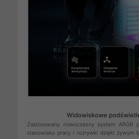
Widowiskowe podświetlen
Zastosowany nowoczesny system ARGB poz
stanowisku pracy i rozrywki dzięki żywym