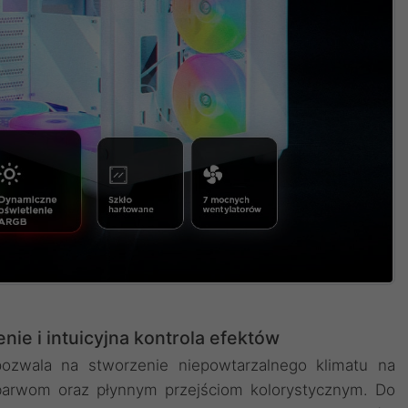
ie i intuicyjna kontrola efektów
wala na stworzenie niepowtarzalnego klimatu na
 barwom oraz płynnym przejściom kolorystycznym. Do