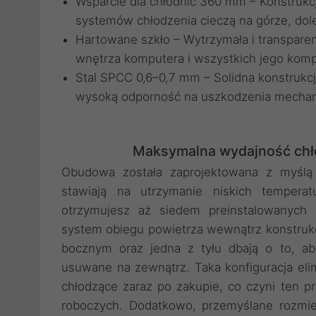
Wsparcie dla chłodnic 360 mm – Konstru
systemów chłodzenia cieczą na górze, dol
Hartowane szkło – Wytrzymała i transpare
wnętrza komputera i wszystkich jego kom
Stal SPCC 0,6–0,7 mm – Solidna konstrukcj
wysoką odporność na uszkodzenia mechan
Maksymalna wydajność chł
Obudowa została zaprojektowana z myślą 
stawiają na utrzymanie niskich temperat
otrzymujesz aż siedem preinstalowanych 
system obiegu powietrza wewnątrz konstrukcj
bocznym oraz jedna z tyłu dbają o to, ab
usuwane na zewnątrz. Taka konfiguracja el
chłodzące zaraz po zakupie, co czyni ten p
roboczych. Dodatkowo, przemyślane rozmi