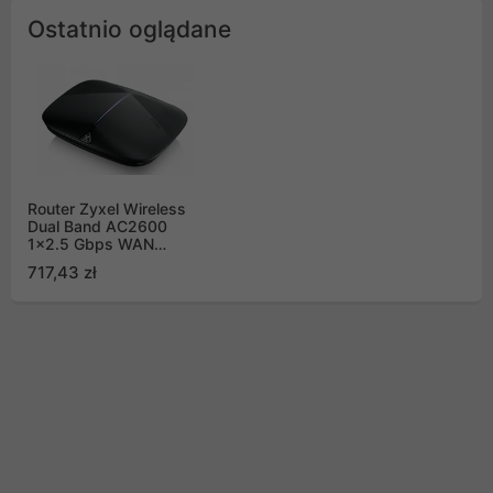
Ostatnio oglądane
Router Zyxel Wireless
Dual Band AC2600
1x2.5 Gbps WAN
4xGIGABIT LAN
717,43 zł
NBG6818-EU0102F