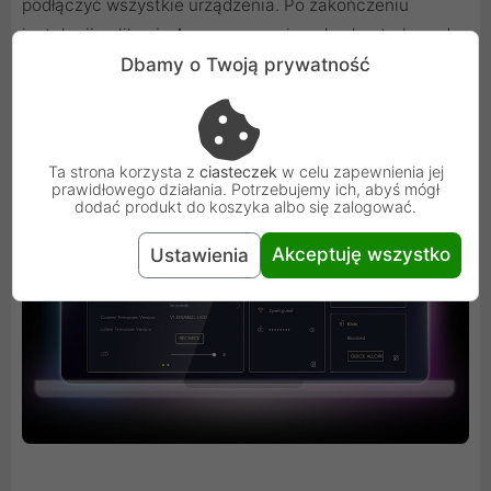
podłączyć wszystkie urządzenia. Po zakończeniu
instalacji aplikacja Armor zapewnia pełną kontrolę nad
wszystkim, co dzieje się na podłączonych urządzeniach,
Dbamy o Twoją prywatność
zawsze i wszędzie!
Ta strona korzysta z
ciasteczek
w celu zapewnienia jej
prawidłowego działania. Potrzebujemy ich, abyś mógł
dodać produkt do koszyka albo się zalogować.
Akceptuję wszystko
Ustawienia