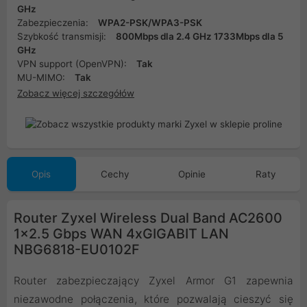
GHz
Zabezpieczenia:
WPA2-PSK/WPA3-PSK
Szybkość transmisji:
800Mbps dla 2.4 GHz 1733Mbps dla 5
GHz
VPN support (OpenVPN):
Tak
MU-MIMO:
Tak
Zobacz więcej szczegółów
Opis
Cechy
Opinie
Raty
Router Zyxel Wireless Dual Band AC2600
1x2.5 Gbps WAN 4xGIGABIT LAN
NBG6818-EU0102F
Router zabezpieczający Zyxel Armor G1 zapewnia
niezawodne połączenia, które pozwalają cieszyć się