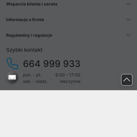
Wsparcie klienta i serwis
Informacje o firmie
Regulaminy i regulacje
Szybki kontakt
664 999 933
pon. - pt.
9:00 - 17:00
sob. - niedz.
nieczynne
pomoc@proline.pl
Dołącz do nas
Zgłoś błąd na stronie