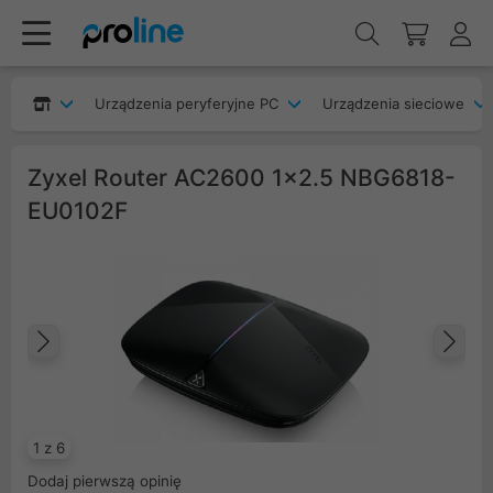
Urządzenia peryferyjne PC
Urządzenia sieciowe
Zyxel Router AC2600 1x2.5 NBG6818-
EU0102F
Poprzedni
Na
1 z 6
Dodaj pierwszą opinię