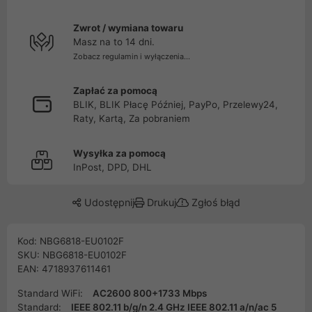
Zwrot / wymiana towaru
Masz na to 14 dni.
Zobacz regulamin i wyłączenia...
Zapłać za pomocą
BLIK, BLIK Płacę Później, PayPo, Przelewy24,
Raty, Kartą, Za pobraniem
Wysyłka za pomocą
InPost, DPD, DHL
Udostępnij
Drukuj
Zgłoś błąd
Kod: NBG6818-EU0102F
SKU: NBG6818-EU0102F
EAN: 4718937611461
Standard WiFi:
AC2600 800+1733 Mbps
Standard:
IEEE 802.11 b/g/n 2.4 GHz IEEE 802.11 a/n/ac 5