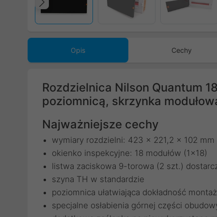
Poprzedni
Opis
Cechy
Rozdzielnica Nilson Quantum 1
poziomnicą, skrzynka modułow
Najważniejsze cechy
wymiary rozdzielni: 423 x 221,2 x 102 mm
okienko inspekcyjne: 18 modułów (1x18)
listwa zaciskowa 9-torowa (2 szt.) dostar
szyna TH w standardzie
poziomnica ułatwiająca dokładność monta
specjalne osłabienia górnej części obudo