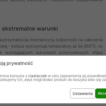
 ekstremalne warunki
ą wytrzymałością mechaniczną (odporność na uderzenia
iową - korpus wytrzymuje temperatury aż do 650°C, co
w wymagających warunkach przemysłowych. Klasa
yłem i drobnymi zanieczyszczeniami, gwarantując, że
ją prywatność
ele lat. Zakres temperatur montażowych od -25°C do
arówno w chłodniejszych, jak i w bardziej upalnych
trona korzysta z
ciasteczek
w celu zapewnienia jej prawidłowe
rsalność.
rzebujemy ich, abyś mógł dodać produkt do koszyka albo się z
Akce
Ustawienia
jonalność