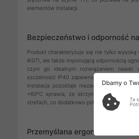
elementów instalacji.
Bezpieczeństwo i odporność na
Produkt charakteryzuje się nie tylko wysok
IK07), ale także imponującą odpornością ogn
czyni go idealnym rozwiązaniem nawet 
szczelności IP40 zapewnia ochronę przed p
Dbamy o Two
instalacja pozostaje niezawodna przez wi
+60°C sprawia, że skrzynka sprawdzi się z
Ta s
strefach, co dodatkowo potwierdza jej uniwe
Pot
Przemyślana ergonomia i funkc