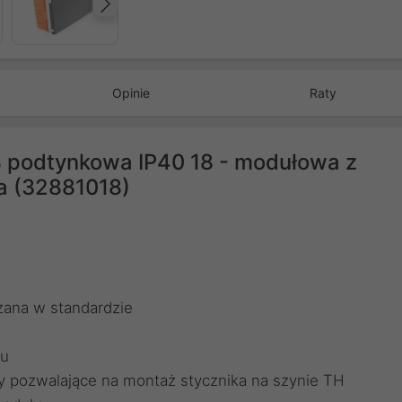
Następny
Opinie
Raty
8 podtynkowa IP40 18 - modułowa z
a (32881018)
czana w standardzie
żu
wy pozwalające na montaż stycznika na szynie TH