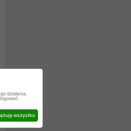
go działania.
alogować.
ptuję wszystko