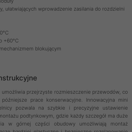
moduły
y, ułatwiających wprowadzenie zasilania do rozdzielni
50°C
do +60°C
m mechanizmem blokującym
strukcyjne
a umożliwia przejrzyste rozmieszczenie przewodów, co
i późniejsze prace konserwacyjne. Innowacyjna mini
lnicy pozwala na szybkie i precyzyjne ustawienie
zy montażu podtynkowym, gdzie każdy szczegół ma duże
enia w górnej części obudowy umożliwiają montaż
zcze bardziej elastyczne i bezpieczne rozplanowanie