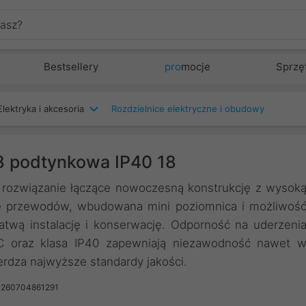
Bestsellery
pro
mocje
Sprzę
Elektryka i akcesoria
Rozdzielnice elektryczne i obudowy
8 podtynkowa IP40 18
 rozwiązanie łączące nowoczesną konstrukcję z wysok
ie przewodów, wbudowana mini poziomnica i możliwoś
atwą instalację i konserwację. Odporność na uderzeni
C oraz klasa IP40 zapewniają niezawodność nawet 
rdza najwyższe standardy jakości.
4260704861291