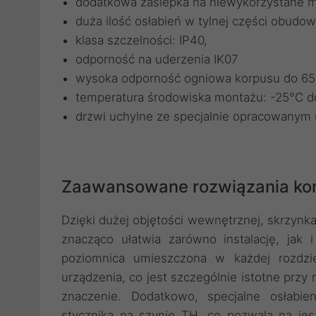
dodatkowa zaślepka na niewykorzystane 
duża ilość osłabień w tylnej części obudow
klasa szczelności: IP40,
odporność na uderzenia IK07
wysoka odporność ogniowa korpusu do 6
temperatura środowiska montażu: -25°C 
drzwi uchylne ze specjalnie opracowany
Zaawansowane rozwiązania kon
Dzięki dużej objętości wewnętrznej, skrzynk
znacząco ułatwia zarówno instalację, jak 
poziomnica umieszczona w każdej rozdzie
urządzenia, co jest szczególnie istotne pr
znaczenie. Dodatkowo, specjalne osłabi
stycznika na szynie TH, co pozwala na jes