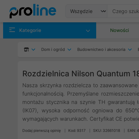
Produkty
Kategorie
Nowości
Producenci
Dom i ogród
Budownictwo i akcesoria
Kategorie
Rozdzielnica Nilson Quantum 1
Nasza skrzynka rozdzielcza to zaawansowane
funkcjonalnością. Przemyślane rozmieszczen
montażu stycznika na szynie TH gwarantują ł
(IK07), wysoka odporność ogniowa do 650°
wymagających warunkach. Certyfikat CE potwie
Dodaj pierwszą opinię
Kod: 9317
SKU: 32661018
EAN: 