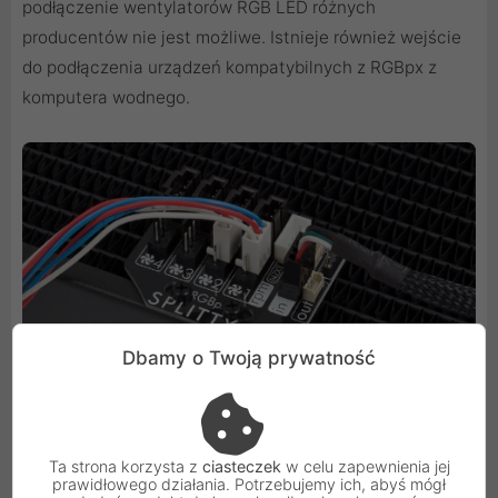
podłączenie wentylatorów RGB LED różnych
producentów nie jest możliwe. Istnieje również wejście
do podłączenia urządzeń kompatybilnych z RGBpx z
komputera wodnego.
Dbamy o Twoją prywatność
Ta strona korzysta z
ciasteczek
w celu zapewnienia jej
prawidłowego działania. Potrzebujemy ich, abyś mógł
Aby zapewnić prawidłowe działanie również w