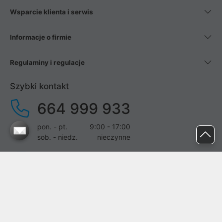
Wsparcie klienta i serwis
Informacje o firmie
Regulaminy i regulacje
Szybki kontakt
664 999 933
pon. - pt.
9:00 - 17:00
sob. - niedz.
nieczynne
pomoc@proline.pl
Dołącz do nas