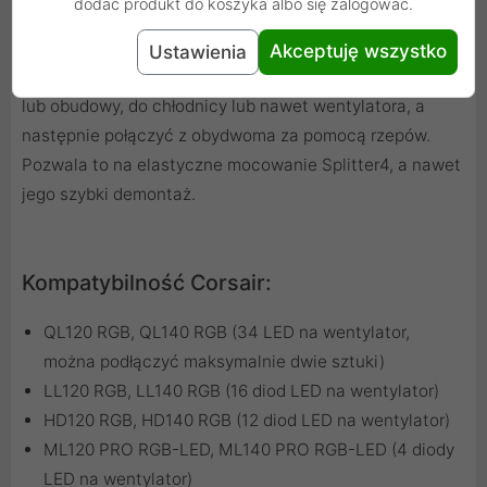
dodać produkt do koszyka albo się zalogować.
niemarkowych obudowach, zakres dostawy obejmuje
również dwie samoprzylepne powierzchnie na rzepy
Akceptuję wszystko
Ustawienia
oprócz śrub, które można przykleić z tyłu rozdzielacza
lub obudowy, do chłodnicy lub nawet wentylatora, a
następnie połączyć z obydwoma za pomocą rzepów.
Pozwala to na elastyczne mocowanie Splitter4, a nawet
jego szybki demontaż.
Kompatybilność Corsair:
QL120 RGB, QL140 RGB (34 LED na wentylator,
można podłączyć maksymalnie dwie sztuki)
LL120 RGB, LL140 RGB (16 diod LED na wentylator)
HD120 RGB, HD140 RGB (12 diod LED na wentylator)
ML120 PRO RGB-LED, ML140 PRO RGB-LED (4 diody
LED na wentylator)