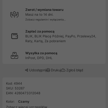
Zwrot / wymiana towaru
Masz na to 14 dni.
Zobacz regulamin i wyłączenia...
Zapłać za pomocą
BLIK, BLIK Płacę Później, PayPo, Przelewy24,
Raty, Kartą, Za pobraniem
Wysyłka za pomocą
InPost, DPD, DHL
Udostępnij
Drukuj
Zgłoś błąd
Kod: 4944
SKU: 53267
EAN: 4260473312048
Kolor:
Czarny
Zobacz więcej szczegółów