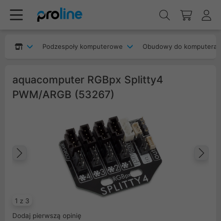
Podzespoły komputerowe
Obudowy do komputera
aquacomputer RGBpx Splitty4
PWM/ARGB (53267)
Poprzedni
Na
1 z 3
Dodaj pierwszą opinię