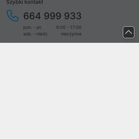
Szybki kontakt
664 999 933
pon. - pt.
9:00 - 17:00
sob. - niedz.
nieczynne
pomoc@proline.pl
Dołącz do nas
Zgłoś błąd na stronie
Proline SA z siedzibą w Mirkowie (55-095), przy ul. Brzozowej 5,
wpisana do rejestru przedsiębiorców Krajowego Rejestru Sądowego
przez Sąd Rejonowy dla Wrocławia-Fabrycznej we Wrocławiu, VI
Wydział Gospodarczy Krajowego Rejestru Sądowego pod nr KRS:
0000282071, NIP: 8951898022, REGON: 020482041, BDO:
000437899. Kapitał zakładowy Spółki wynosi 500000,00 zł i został
on opłacony w całości.