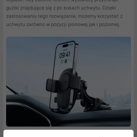
guziki znajdujące się z po bokach uchwytu. Dzięki
zastosowaniu tego rozwiązania, możemy korzystać z
uchwytu zarówno w pozycji pionowej jak i poziomej.