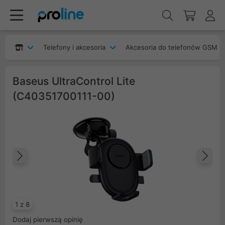
Telefony i akcesoria
Akcesoria do telefonów GSM
Baseus UltraControl Lite
(C40351700111-00)
Poprzedni
Na
1 z 8
Dodaj pierwszą opinię