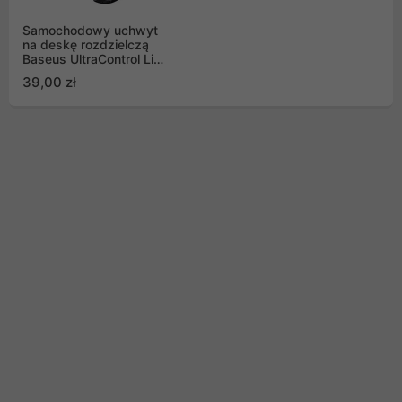
Samochodowy uchwyt
na deskę rozdzielczą
Baseus UltraControl Lite
Series do telefonu -
39,00 zł
czarny (C40351700111-
00)