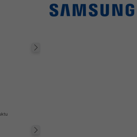
Następny
uktu
Następny