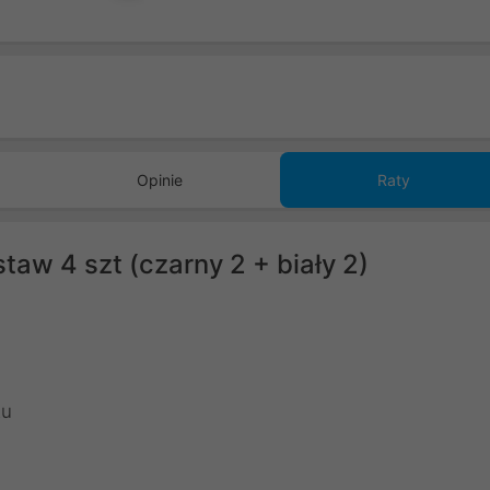
Opinie
Raty
aw 4 szt (czarny 2 + biały 2)
żu