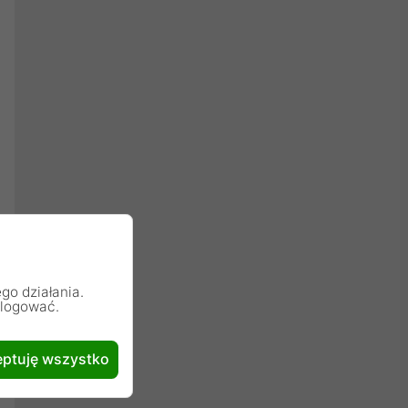
go działania.
alogować.
ptuję wszystko