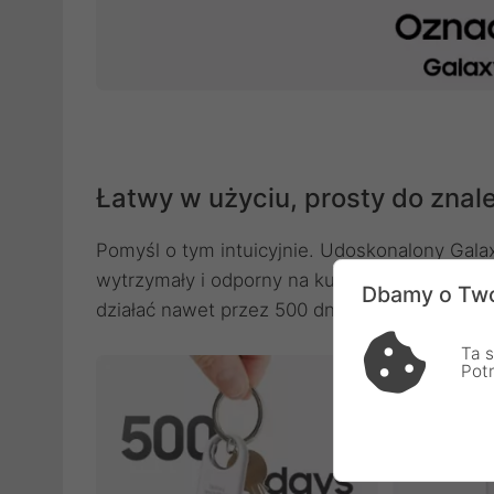
Łatwy w użyciu, prosty do znal
Pomyśl o tym intuicyjnie. Udoskonalony Gala
wytrzymały i odporny na kurz i wodę w klasie
Dbamy o Two
działać nawet przez 500 dni lub nawet do 40%
Ta s
Pot