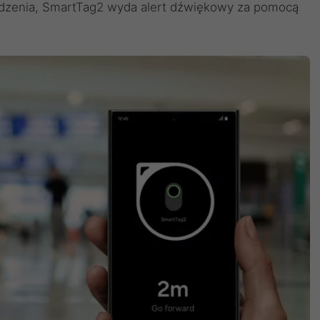
ządzenia, SmartTag2 wyda alert dźwiękowy za pomocą