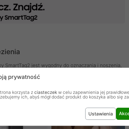
ezienia
xy SmartTag2 jest wygodny do oznaczania i noszenia,
 IP67, umożliwia zdalny dostęp do urządzeń IoT i może
ją prywatność
 dłużej w trybie oszczędzania energii.
trona korzysta z
ciasteczek
w celu zapewnienia jej prawidłowe
rzebujemy ich, abyś mógł dodać produkt do koszyka albo się z
Akce
Ustawienia