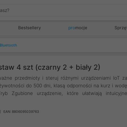
Bestsellery
pro
mocje
Sprzę
 Bluetooth
aw 4 szt (czarny 2 + biały 2)
ważne przedmioty i steruj różnymi urządzeniami IoT z
żywotności do 500 dni, klasą odporności na kurz i wod
yb Zgubione urządzenie, które ułatwiają intuicyjn
EAN: 8806095039763