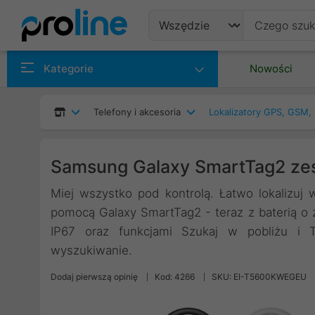
Produkty
Kategorie
Nowości
Producenci
Telefony i akcesoria
Lokalizatory GPS, GSM,
Kategorie
Samsung Galaxy SmartTag2 zest
Miej wszystko pod kontrolą. Łatwo lokalizuj 
pomocą Galaxy SmartTag2 - teraz z baterią o 
IP67 oraz funkcjami Szukaj w pobliżu i Tr
wyszukiwanie.
Dodaj pierwszą opinię
Kod: 4266
SKU: EI-T5600KWEGEU