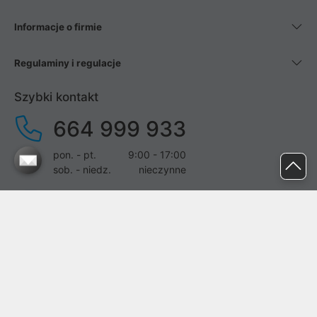
Informacje o firmie
Regulaminy i regulacje
Szybki kontakt
664 999 933
pon. - pt.
9:00 - 17:00
sob. - niedz.
nieczynne
pomoc@proline.pl
Dołącz do nas
Zgłoś błąd na stronie
Proline SA z siedzibą w Mirkowie (55-095), przy ul. Brzozowej 5,