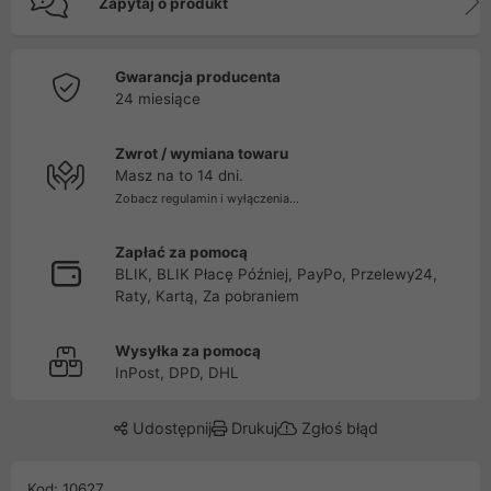
Zapytaj o produkt
Gwarancja producenta
24 miesiące
Zwrot / wymiana towaru
Masz na to 14 dni.
Zobacz regulamin i wyłączenia...
Zapłać za pomocą
BLIK, BLIK Płacę Później, PayPo, Przelewy24,
Raty, Kartą, Za pobraniem
Wysyłka za pomocą
InPost, DPD, DHL
Udostępnij
Drukuj
Zgłoś błąd
Kod: 10627