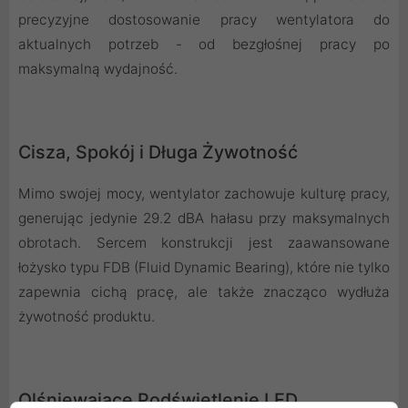
precyzyjne dostosowanie pracy wentylatora do
aktualnych potrzeb - od bezgłośnej pracy po
maksymalną wydajność.
Cisza, Spokój i Długa Żywotność
Mimo swojej mocy, wentylator zachowuje kulturę pracy,
generując jedynie 29.2 dBA hałasu przy maksymalnych
obrotach. Sercem konstrukcji jest zaawansowane
łożysko typu FDB (Fluid Dynamic Bearing), które nie tylko
zapewnia cichą pracę, ale także znacząco wydłuża
żywotność produktu.
Olśniewające Podświetlenie LED