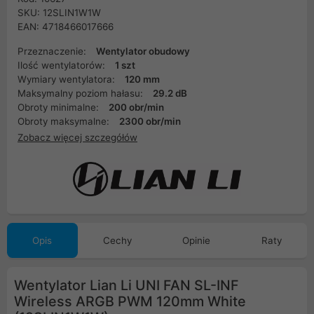
SKU: 12SLIN1W1W
EAN: 4718466017666
Przeznaczenie:
Wentylator obudowy
Ilość wentylatorów:
1 szt
Wymiary wentylatora:
120 mm
Maksymalny poziom hałasu:
29.2 dB
Obroty minimalne:
200 obr/min
Obroty maksymalne:
2300 obr/min
Zobacz więcej szczegółów
Opis
Cechy
Opinie
Raty
Wentylator Lian Li UNI FAN SL-INF
Wireless ARGB PWM 120mm White