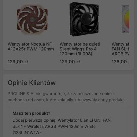
Wentylator Noctua NF-
Wentylator be quiet!
Wentylator L
A12x25r PWM 120mm
Silent Wings Pro 4
FAN SL-INFI
120mm (BL098)
ARGB PWM
biały
129,00 zł
129,00 zł
126,00 zł
Opinie Klientów
PROLINE S.A. nie gwarantuje, że zamieszczone opinie
pochodzą od osób, które zakupiły lub używały dany produkt.
Masz ten produkt?
Dodaj pierwszą opinię: Wentylator Lian Li UNI FAN
SL-INF Wireless ARGB PWM 120mm White
(12SLIN1W1W)