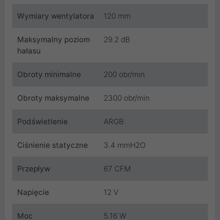
Wymiary wentylatora
120 mm
Maksymalny poziom
29.2 dB
hałasu
Obroty minimalne
200 obr/min
Obroty maksymalne
2300 obr/min
Podświetlenie
ARGB
Ciśnienie statyczne
3.4 mmH2O
Przepływ
67 CFM
Napięcie
12 V
Moc
5.16 W