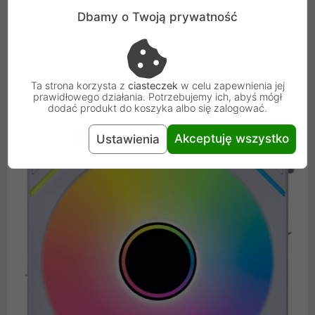
Dbamy o Twoją prywatność
Przemień swój komputer w prawdziwe dzieło sztuki! Aż
58 diod LED (zasilanych napięciem DC 5V) otoczy Twoje
komponenty intensywnym i żywym światłem, nadając
wnętrzu obudowy niepowtarzalny charakter.
Ta strona korzysta z
ciasteczek
w celu zapewnienia jej
prawidłowego działania. Potrzebujemy ich, abyś mógł
dodać produkt do koszyka albo się zalogować.
Akceptuję wszystko
Ustawienia