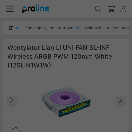
Podzespoły komputerowe
Chłodzenie do komputer
Wentylator Lian Li UNI FAN SL-INF
Wireless ARGB PWM 120mm White
(12SLIN1W1W)
Poprzedni
Na
1 z 7