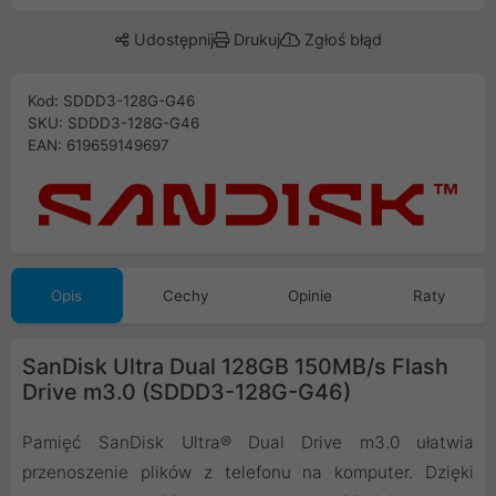
Udostępnij
Drukuj
Zgłoś błąd
Kod: SDDD3-128G-G46
SKU: SDDD3-128G-G46
EAN: 619659149697
Opis
Cechy
Opinie
Raty
SanDisk Ultra Dual 128GB 150MB/s Flash
Drive m3.0 (SDDD3-128G-G46)
Pamięć SanDisk Ultra® Dual Drive m3.0 ułatwia
przenoszenie plików z telefonu na komputer. Dzięki