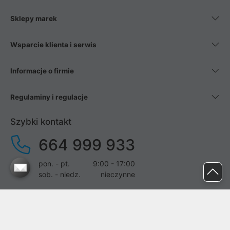
Sklepy marek
Wsparcie klienta i serwis
Informacje o firmie
Regulaminy i regulacje
Szybki kontakt
664 999 933
pon. - pt.
9:00 - 17:00
sob. - niedz.
nieczynne
pomoc@proline.pl
Dołącz do nas