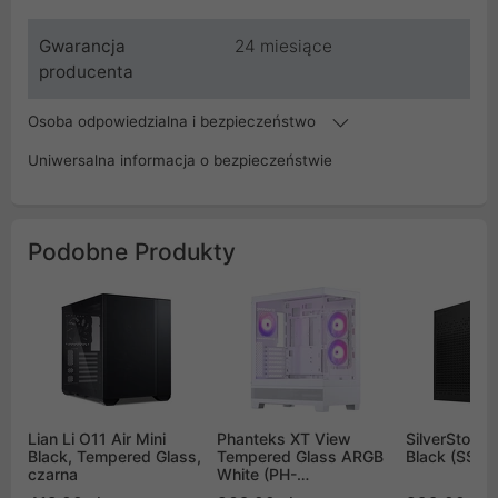
Gwarancja
24 miesiące
producenta
Osoba odpowiedzialna i bezpieczeństwo
Uniwersalna informacja o bezpieczeństwie
Podobne Produkty
Lian Li O11 Air Mini
Phanteks XT View
SilverStone 
Black, Tempered Glass,
Tempered Glass ARGB
Black (SST-
czarna
White (PH-
XT523V1_DWT01)