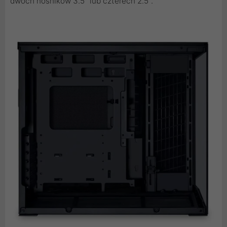
dwóch nośników 3.5" lub czterech 2.5".