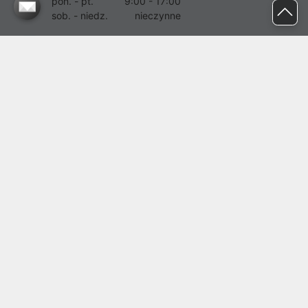
pon. - pt.
9:00 - 17:00
sob. - niedz.
nieczynne
pomoc@proline.pl
Dołącz do nas
Zgłoś błąd na stronie
Proline SA z siedzibą w Mirkowie (55-095), przy ul. Brzozowej 5,
wpisana do rejestru przedsiębiorców Krajowego Rejestru Sądowego
przez Sąd Rejonowy dla Wrocławia-Fabrycznej we Wrocławiu, VI
Wydział Gospodarczy Krajowego Rejestru Sądowego pod nr KRS:
0000282071, NIP: 8951898022, REGON: 020482041, BDO:
000437899. Kapitał zakładowy Spółki wynosi 500000,00 zł i został
on opłacony w całości.
© proline 1996 - 2026. Wszelkie prawa zastrzeżone.