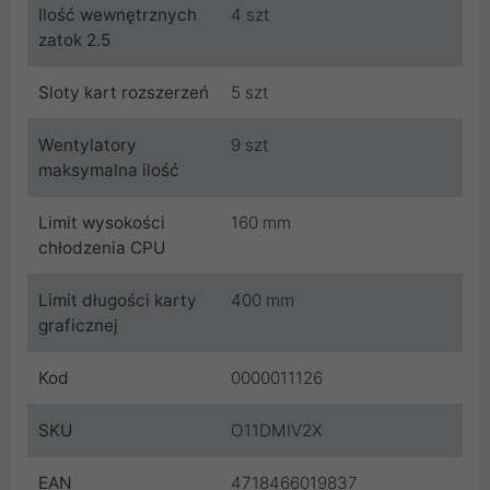
Ilość wewnętrznych
4 szt
zatok 2.5
Sloty kart rozszerzeń
5 szt
Wentylatory
9 szt
maksymalna ilość
Limit wysokości
160 mm
chłodzenia CPU
Limit długości karty
400 mm
graficznej
Kod
0000011126
SKU
O11DMIV2X
EAN
4718466019837