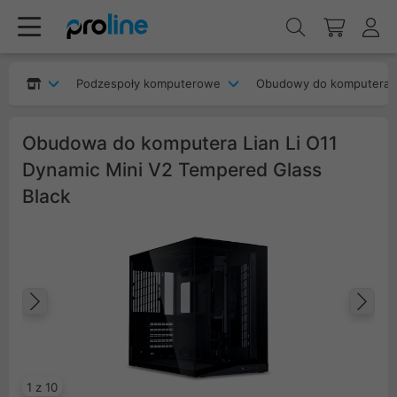
Podzespoły komputerowe
Obudowy do komputera
Obudowa do komputera Lian Li O11
Dynamic Mini V2 Tempered Glass
Black
Poprzedni
Na
1 z 10