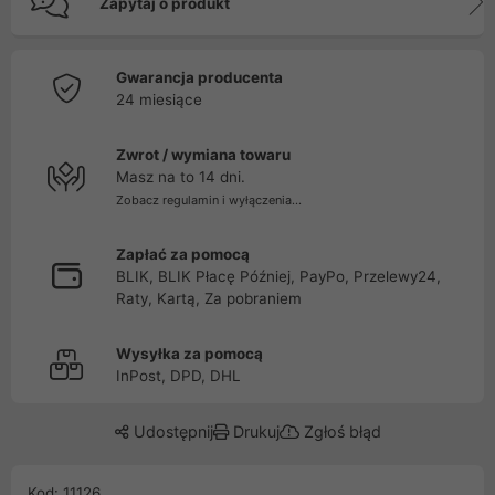
Zapytaj o produkt
Gwarancja producenta
24 miesiące
Zwrot / wymiana towaru
Masz na to 14 dni.
Zobacz regulamin i wyłączenia...
Zapłać za pomocą
BLIK, BLIK Płacę Później, PayPo, Przelewy24,
Raty, Kartą, Za pobraniem
Wysyłka za pomocą
InPost, DPD, DHL
Udostępnij
Drukuj
Zgłoś błąd
Kod: 11126