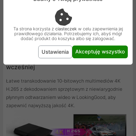
Ta strona korzysta z
ciasteczek
w celu zapewnienia jej
prawidłowego działania. Potrzebujemy ich, abyś mógł
dodać produkt do koszyka albo się zalogować.
Akceptuję wszystko
Ustawienia
Bardziej wydajny niż kiedykolwiek
wcześniej
Łatwe transkodowanie 10-bitowych multimediów 4K
H.265 z dekodowaniem sprzętowym z niewiarygodnie
płynnym odtwarzaniem wideo w LookingGood, aby
zapewnić najwyższą jakość 4K.