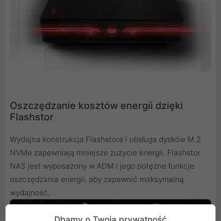
Oszczędzanie kosztów energii dzięki
Flashstor
Wydajna konstrukcja Flashstora i obsługa dysków M.2
NVMe zapewniają mniejsze zużycie energii. Flashstor
NAS jest wyposażony w ADM i jego potężne funkcje
oszczędzania energii, aby zapewnić maksymalną
wydajność.
Dbamy o Twoją prywatność