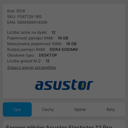
Kod: 5519
SKU: FS6712X-16G
EAN: 5904569414009
Liczba zatok na dyski:
12
Pojemność pamięci RAM:
16 GB
Maksymalna pojemność RAM:
16 GB
Rodzaj pamięci RAM:
DDR4 SODIMM
Obudowa typu:
DESKTOP
Liczba gniazd M.2:
12
Zobacz więcej szczegółów
Opis
Cechy
Opinie
Raty
Serwer plików Asustor Flashstor 12 Pro