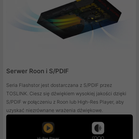
Serwer Roon i S/PDIF
Seria Flashstor jest dostarczana z S/PDIF przez
TOSLINK. Ciesz się dźwiękiem wysokiej jakości dzięki
S/PDIF w połączeniu z Roon lub High-Res Player, aby
uzyskać niezrównane wrażenia dźwiękowe.