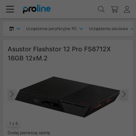
Urządzenia peryferyjne PC
Urządzenia sieciowe
Asustor Flashstor 12 Pro FS6712X
16GB 12xM.2
Poprzedni
Na
1 z 6
Dodaj pierwszą opinię