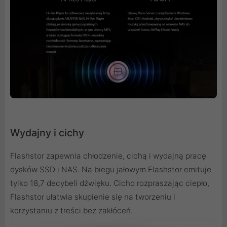
Wydajny i cichy
Flashstor zapewnia chłodzenie, cichą i wydajną pracę
dysków SSD i NAS. Na biegu jałowym Flashstor emituje
tylko 18,7 decybeli dźwięku. Cicho rozpraszając ciepło,
Flashstor ułatwia skupienie się na tworzeniu i
korzystaniu z treści bez zakłóceń.