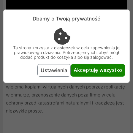
Dbamy o Twoją prywatność
Tworzone w oparciu o indywidualne potrzeby
Ta strona korzysta z
ciasteczek
w celu zapewnienia jej
prawidłowego działania. Potrzebujemy ich, abyś mógł
oprogramowanie ReadyNAS OS chroni dane dzięki
dodać produkt do koszyka albo się zalogować.
automatycznej konfiguracji RAID, możliwości tworzenia
Akceptuję wszystko
Ustawienia
nieograniczonej liczby migawek i prostej w obsłudze
replikacji zarządzanej w chmurze. Dzięki zarządzaniu
wieloma kopiami wirtualnych danych poprzez replikację
w chmurze, przenoszenie danych poza firmę w celu
ochrony przed katastrofami naturalnymi i kradzieżą jest
niezwykle proste.