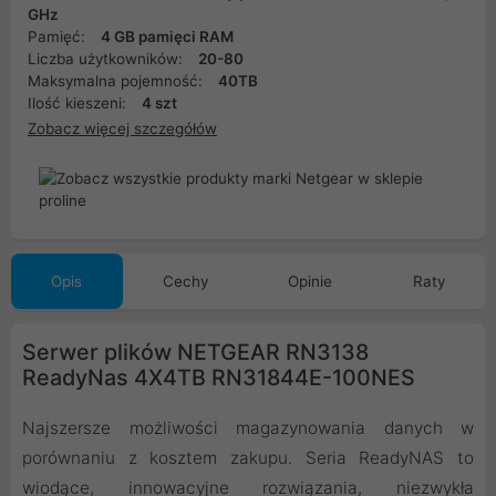
GHz
Pamięć:
4 GB pamięci RAM
Liczba użytkowników:
20-80
Maksymalna pojemność:
40TB
Ilość kieszeni:
4 szt
Zobacz więcej szczegółów
Opis
Cechy
Opinie
Raty
Serwer plików NETGEAR RN3138
ReadyNas 4X4TB RN31844E-100NES
Najszersze możliwości magazynowania danych w
porównaniu z kosztem zakupu. Seria ReadyNAS to
wiodące, innowacyjne rozwiązania, niezwykła