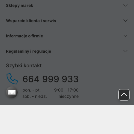
Sklepy marek
Wsparcie klienta i serwis
Informacje o firmie
Regulaminy i regulacje
Szybki kontakt
664 999 933
pon. - pt.
9:00 - 17:00
sob. - niedz.
nieczynne
pomoc@proline.pl
Dołącz do nas