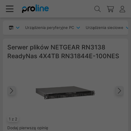
Urządzenia peryferyjne PC
Urządzenia sieciowe
Serwer plików NETGEAR RN3138
ReadyNas 4X4TB RN31844E-100NES
Poprzedni
Na
1 z 2
Dodaj pierwszą opinię