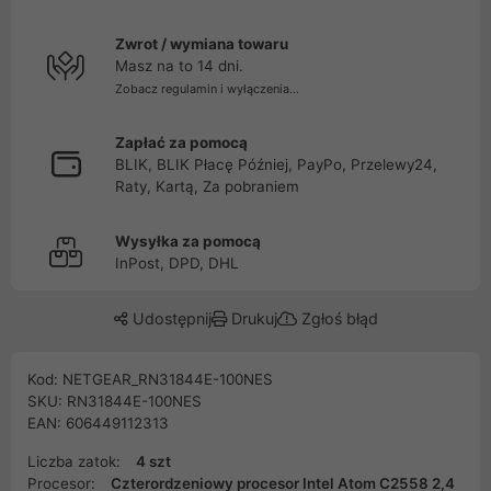
Zwrot / wymiana towaru
Masz na to 14 dni.
Zobacz regulamin i wyłączenia...
Zapłać za pomocą
BLIK, BLIK Płacę Później, PayPo, Przelewy24,
Raty, Kartą, Za pobraniem
Wysyłka za pomocą
InPost, DPD, DHL
Udostępnij
Drukuj
Zgłoś błąd
Kod: NETGEAR_RN31844E-100NES
SKU: RN31844E-100NES
EAN: 606449112313
Liczba zatok:
4 szt
Procesor:
Czterordzeniowy procesor Intel Atom C2558 2,4