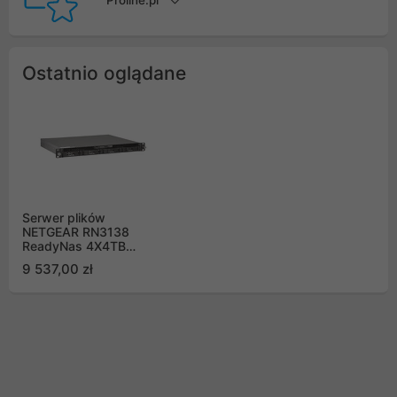
Proline.pl
Ostatnio oglądane
Serwer plików
NETGEAR RN3138
ReadyNas 4X4TB
RN31844E-100NES
9 537,00 zł