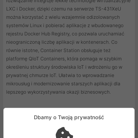
rozwiązanie integruje lekkie technologie wirtualizacyjne
LXC i Docker, dzięki czemu na serwerze TS-431XeU
można korzystać z wielu wzajemnie odizolowanych
systemów Linux i pobierać aplikacje z wbudowanego
rejestru Docker Hub Registry, co pozwala uruchamiać
nieograniczoną liczbę aplikacji w kontenerach. Co
równie istotne, Container Station obsługuje też
platformę QIoT Containers, która pomaga w szybkim
określeniu struktury środowiska IoT i wdrożeniu go w
prywatnej chmurze IoT. Ułatwia to wprowadzanie
mikrousług i modernizowanie starszych aplikacji dla
lepszego wykorzystywania okazji biznesowych.
QTS: inteligentny system operacyjny
Dbamy o Twoją prywatność
serwerów NAS