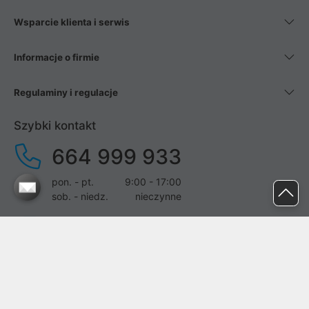
Wsparcie klienta i serwis
Informacje o firmie
Regulaminy i regulacje
Szybki kontakt
664 999 933
pon. - pt.
9:00 - 17:00
sob. - niedz.
nieczynne
pomoc@proline.pl
Dołącz do nas