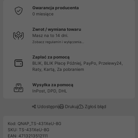
Gwarancja producenta
0 miesiące
Zwrot / wymiana towaru
Masz na to 14 dni.
Zobacz regulamin i wyłączenia...
Zapłać za pomocą
BLIK, BLIK Płacę Później, PayPo, Przelewy24,
Raty, Kartą, Za pobraniem
Wysyłka za pomocą
InPost, DPD, DHL
Udostępnij
Drukuj
Zgłoś błąd
Kod: QNAP_TS-431XeU-8G
SKU: TS-431XeU-8G
EAN: 4713213512111