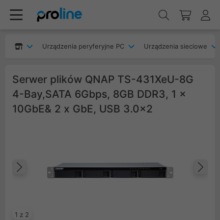
Urządzenia peryferyjne PC
Urządzenia sieciowe
Serwer plików QNAP TS-431XeU-8G
4-Bay,SATA 6Gbps, 8GB DDR3, 1 x
10GbE& 2 x GbE, USB 3.0x2
Poprzedni
Na
1 z 2