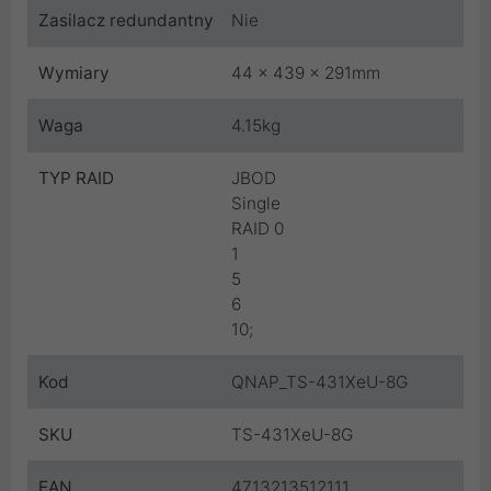
Zasilacz redundantny
Nie
Wymiary
44 x 439 x 291mm
Waga
4.15kg
TYP RAID
JBOD
Single
RAID 0
1
5
6
10;
Kod
QNAP_TS-431XeU-8G
SKU
TS-431XeU-8G
EAN
4713213512111