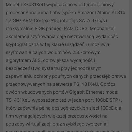
Model TS-431XeU wyposażono w czterordzeniowy
procesor Annapurna Labs (spółka Amazon) Alpine AL314
1,7 GHz ARM Cortex-A15, interfejs SATA 6 Gb/s i
maksymalnie 8 GB pamięci RAM DDR3. Mechanizm
akceleracji szyfrowania daje niezrównaną wydajność
kryptograficzną w tej klasie urządzeń i umożliwia
szyfrowanie całych woluminów 256-bitowym
algorytmem AES, co zwiększa wydajność i
bezpieczeństwo systemu przy jednoczesnym
zapewnieniu ochrony poufnych danych przedsiębiorstwa
przechowywanych na serwerze TS-431XeU. Oprócz
dwóch wbudowanych portów Gigabit Ethernet model
TS-431XeU wyposażono też w jeden port 10GbE SFP+,
który zapewnia pełną obsługę szybkich sieci 10GbE dla
firm wymagających większej przepustowości na
potrzeby wirtualizacji oraz szybkiego tworzenia i
przywracania kopii zapasowych coraz większych ilości