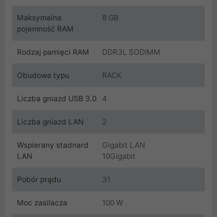
Maksymalna
8 GB
pojemność RAM
Rodzaj pamięci RAM
DDR3L SODIMM
Obudowa typu
RACK
Liczba gniazd USB 3.0
4
Liczba gniazd LAN
2
Wspierany stadnard
Gigabit LAN
LAN
10Gigabit
Pobór prądu
31
Moc zasilacza
100 W