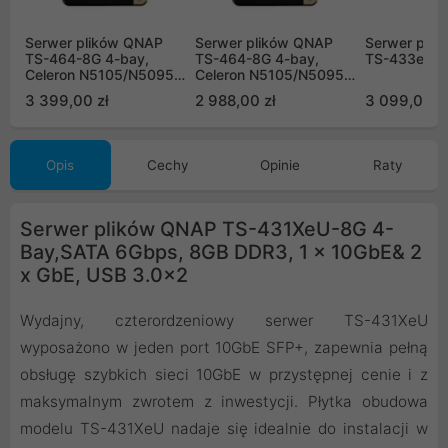
Serwer plików QNAP
Serwer plików QNAP
Serwer pli
TS-464-8G 4-bay,
TS-464-8G 4-bay,
TS-433eU-
Celeron N5105/N5095
Celeron N5105/N5095
4-core 2.9 GHz, 16G
4-core 2.9 GHz, 8G
3 399,00 zł
2 988,00 zł
3 099,00 z
RAM DDR4, 2x 2,5 GbE
RAM DDR4, 2x 2,5 GbE
LAN, 2xUSB 2.0,
LAN, 2xUSB 2.0,
2xUSB 3.2, 1xHDMI, 2x
2xUSB 3.2, 1xHDMI, 2x
M.2 2280 NVMe
M.2 2280 NVMe
Opis
Cechy
Opinie
Raty
Serwer plików QNAP TS-431XeU-8G 4-
Bay,SATA 6Gbps, 8GB DDR3, 1 x 10GbE& 2
x GbE, USB 3.0x2
Wydajny, czterordzeniowy serwer TS-431XeU
wyposażono w jeden port 10GbE SFP+, zapewnia pełną
obsługę szybkich sieci 10GbE w przystępnej cenie i z
maksymalnym zwrotem z inwestycji. Płytka obudowa
modelu TS-431XeU nadaje się idealnie do instalacji w