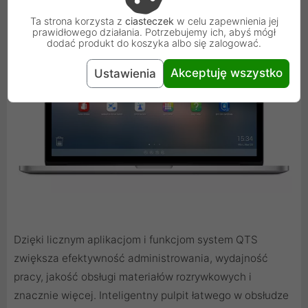
Ta strona korzysta z
ciasteczek
w celu zapewnienia jej
prawidłowego działania. Potrzebujemy ich, abyś mógł
dodać produkt do koszyka albo się zalogować.
Akceptuję wszystko
Ustawienia
Dzięki licznym aplikacjom i funkcjom system QTS
zwiększa efektywność administrowania, wydajność
pracy, jakość obsługi materiałów rozrywkowych i
znacznie więcej. Inteligentny pulpit łatwego w obsłudze