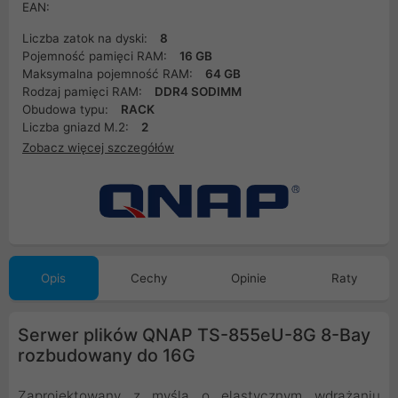
EAN:
Liczba zatok na dyski:
8
Pojemność pamięci RAM:
16 GB
Maksymalna pojemność RAM:
64 GB
Rodzaj pamięci RAM:
DDR4 SODIMM
Obudowa typu:
RACK
Liczba gniazd M.2:
2
Zobacz więcej szczegółów
Opis
Cechy
Opinie
Raty
Serwer plików QNAP TS-855eU-8G 8-Bay
rozbudowany do 16G
Zaprojektowany z myślą o elastycznym wdrażaniu