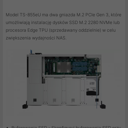
Model TS-855eU ma dwa gniazda M.2 PCIe Gen 3, które
umożliwiają instalację dysków SSD M.2 2280 NVMe lub
procesora Edge TPU (sprzedawany oddzielnie) w celu
zwiększenia wydajności NAS.
Buforowanie SSD - Skonfiguruj buforowanie SSD przy