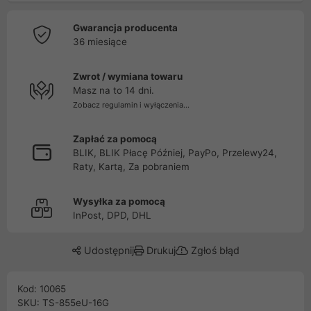
Gwarancja producenta
36 miesiące
Zwrot / wymiana towaru
Masz na to 14 dni.
Zobacz regulamin i wyłączenia...
Zapłać za pomocą
BLIK, BLIK Płacę Później, PayPo, Przelewy24,
Raty, Kartą, Za pobraniem
Wysyłka za pomocą
InPost, DPD, DHL
Udostępnij
Drukuj
Zgłoś błąd
Kod: 10065
SKU: TS-855eU-16G