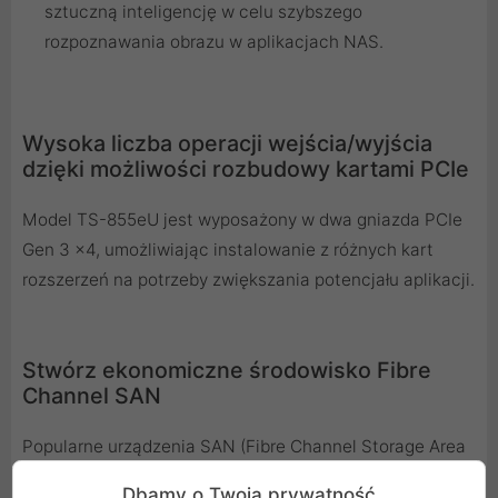
sztuczną inteligencję w celu szybszego
rozpoznawania obrazu w aplikacjach NAS.
Wysoka liczba operacji wejścia/wyjścia
dzięki możliwości rozbudowy kartami PCIe
Model TS-855eU jest wyposażony w dwa gniazda PCIe
Gen 3 x4, umożliwiając instalowanie z różnych kart
rozszerzeń na potrzeby zwiększania potencjału aplikacji.
Stwórz ekonomiczne środowisko Fibre
Channel SAN
Popularne urządzenia SAN (Fibre Channel Storage Area
Networks) są często kosztowne. Instalując w modelu
Dbamy o Twoją prywatność