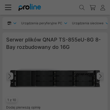
Urządzenia peryferyjne PC
Urządzenia sieciowe
Serwer plików QNAP TS-855eU-8G 8-
Bay rozbudowany do 16G
Poprzedni
Na
1 z 10
Dodaj pierwszą opinię