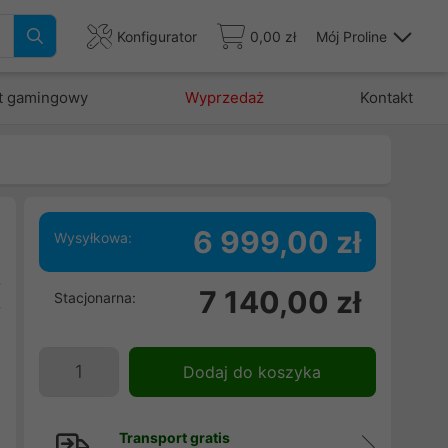
Konfigurator
0,00 zł
Mój Proline
t gamingowy
Wyprzedaż
Kontakt
6 999,00 zł
Wysyłkowa:
ą
7 140,00 zł
Stacjonarna:
t
e
j
Dodaj do koszyka
,
h
Transport gratis