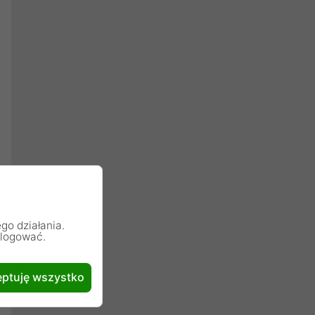
go działania.
alogować.
ptuję wszystko