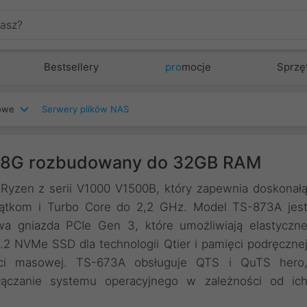
Bestsellery
pro
mocje
Sprzę
iowe
Serwery plików NAS
-8G rozbudowany do 32GB RAM
zen z serii V1000 V1500B, który zapewnia doskonał
ątkom i Turbo Core do 2,2 GHz. Model TS-873A jes
 gniazda PCIe Gen 3, które umożliwiają elastyczn
2 NVMe SSD dla technologii Qtier i pamięci podręczne
ięci masowej. TS-673A obsługuje QTS i QuTS hero
łączanie systemu operacyjnego w zależności od ic