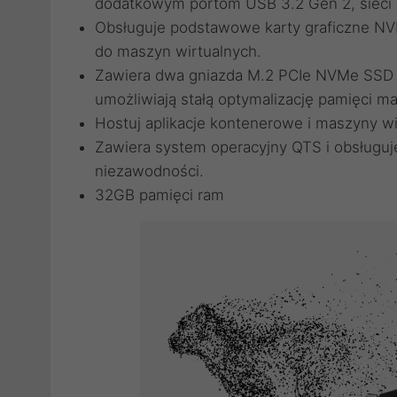
dodatkowym portom USB 3.2 Gen 2, sieci 
Obsługuje podstawowe karty graficzne NV
do maszyn wirtualnych.
Zawiera dwa gniazda M.2 PCIe NVMe SSD dl
umożliwiają stałą optymalizację pamięci m
Hostuj aplikacje kontenerowe i maszyny w
Zawiera system operacyjny QTS i obsługuje
niezawodności.
32GB pamięci ram