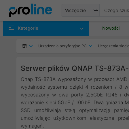
Produkty
Kategorie
Nowości
Producenci
Urządzenia peryferyjne PC
Urządzenia siec
Kategorie
Serwer plików QNAP TS-873A
Qnap TS-873A wyposażony w procesor AMD Ry
wydajność systemu dzięki 4 rdzeniom / 8 w
wyposażony w dwa porty 2,5GbE RJ45 i dwa
wdrażanie sieci 5GbE / 10GbE. Dwa gniazda M.
SSD umożliwiają stałą optymalizację pam
umożliwiając użytkownikom elastyczne prze
wymagań.