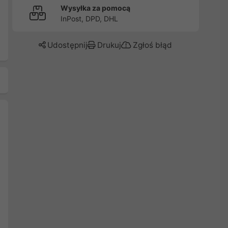
Wysyłka za pomocą
InPost, DPD, DHL
Udostępnij
Drukuj
Zgłoś błąd