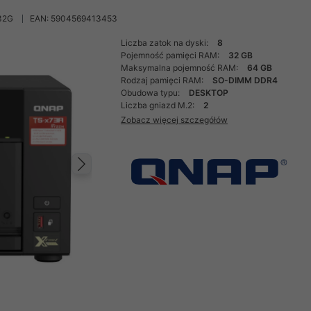
32G
EAN: 5904569413453
Liczba zatok na dyski:
8
Pojemność pamięci RAM:
32 GB
Maksymalna pojemność RAM:
64 GB
Rodzaj pamięci RAM:
SO-DIMM DDR4
Obudowa typu:
DESKTOP
Liczba gniazd M.2:
2
Zobacz więcej szczegółów
Następny