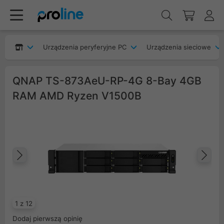
Urządzenia peryferyjne PC
Urządzenia sieciowe
QNAP TS-873AeU-RP-4G 8-Bay 4GB
RAM AMD Ryzen V1500B
Poprzedni
Na
1 z 12
Dodaj pierwszą opinię