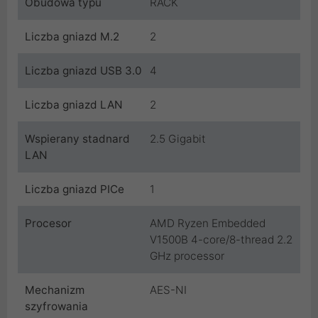
Obudowa typu
RACK
Liczba gniazd M.2
2
Liczba gniazd USB 3.0
4
Liczba gniazd LAN
2
Wspierany stadnard
2.5 Gigabit
LAN
Liczba gniazd PICe
1
Procesor
AMD Ryzen Embedded
V1500B 4-core/8-thread 2.2
GHz processor
Mechanizm
AES-NI
szyfrowania