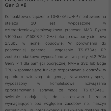
Gen 3 x8
Kompaktowe urządzenie TS-873AeU-RP montowane na
stelażu 2U jest wyposażone w
czterordzeniowy/ośmiowątkowy procesor AMD Ryzen
V1000 serii V1500B 2,2 GHz i oferuje dwa porty sieciowe
2,5GbE w jednej obudowie. W porównaniu do
poprzedniej generacji, urządzenie TS-873AeU-RP
zostało dodatkowo wyposażone w dwa porty M.2 PCIe
Gen3 x 1 dla pamięci podręcznej NVMe SSD lub Edge
TPU wspomagające funkcję rozpoznawania obrazów w
oparciu o sztuczną inteligencję. Nowoczesny sprzęt
wyposażony w kompleksowe rozwiązania
oprogramowania sprawia, że model TS-873AeU-
świetnie nadaje się do zastosowań i zadań
wymagających pod względem zasobów, np. maszyn
wirtualnych lub intensywnego uzyskiwania dostępu dla