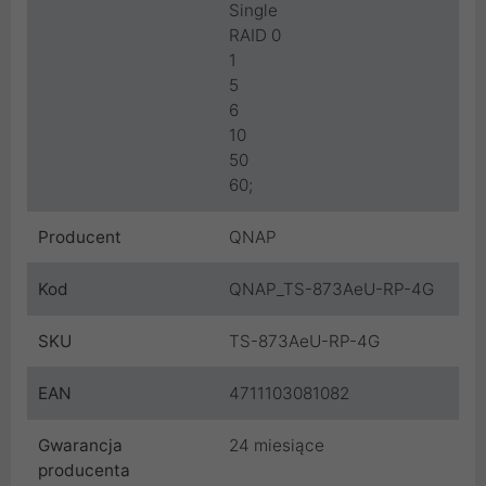
Single
RAID 0
1
5
6
10
50
60;
Producent
QNAP
Kod
QNAP_TS-873AeU-RP-4G
SKU
TS-873AeU-RP-4G
EAN
4711103081082
Gwarancja
24 miesiące
producenta