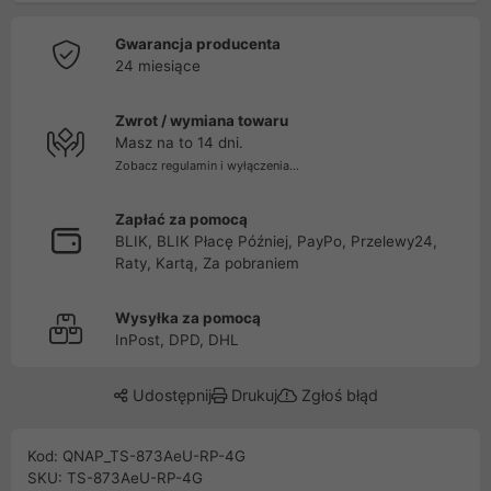
Gwarancja producenta
24 miesiące
Zwrot / wymiana towaru
Masz na to 14 dni.
Zobacz regulamin i wyłączenia...
Zapłać za pomocą
BLIK, BLIK Płacę Później, PayPo, Przelewy24,
Raty, Kartą, Za pobraniem
Wysyłka za pomocą
InPost, DPD, DHL
Udostępnij
Drukuj
Zgłoś błąd
Kod: QNAP_TS-873AeU-RP-4G
SKU: TS-873AeU-RP-4G