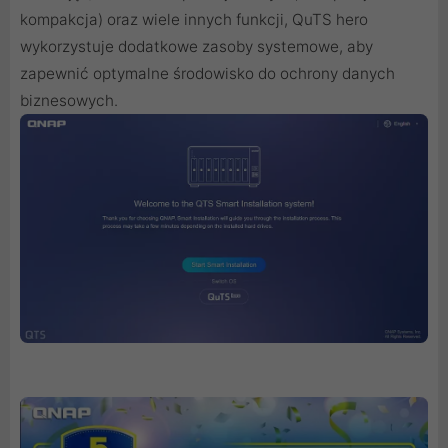
kompakcja) oraz wiele innych funkcji, QuTS hero
wykorzystuje dodatkowe zasoby systemowe, aby
zapewnić optymalne środowisko do ochrony danych
biznesowych.