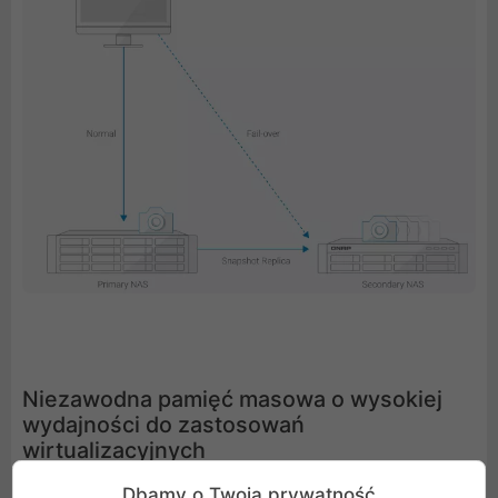
Niezawodna pamięć masowa o wysokiej
wydajności do zastosowań
wirtualizacyjnych
Dbamy o Twoją prywatność