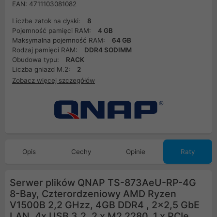
EAN: 4711103081082
Liczba zatok na dyski:
8
Pojemność pamięci RAM:
4 GB
Maksymalna pojemność RAM:
64 GB
Rodzaj pamięci RAM:
DDR4 SODIMM
Obudowa typu:
RACK
Liczba gniazd M.2:
2
Zobacz więcej szczegółów
Opis
Cechy
Opinie
Raty
Serwer plików QNAP TS-873AeU-RP-4G
8-Bay, Czterordzeniowy AMD Ryzen
V1500B 2,2 GHzz, 4GB DDR4 , 2x2,5 GbE
LAN, 4x USB 3.2, 2 x M2 2280. 1 x PCIe