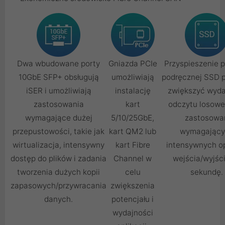
Dwa wbudowane porty
Gniazda PCIe
Przyspieszenie 
10GbE SFP+ obsługują
umożliwiają
podręcznej SSD 
iSER i umożliwiają
instalację
zwiększyć wyd
zastosowania
kart
odczytu losowe
wymagające dużej
5/10/25GbE,
zastosowa
przepustowości, takie jak
kart QM2 lub
wymagający
wirtualizacja, intensywny
kart Fibre
intensywnych op
dostęp do plików i zadania
Channel w
wejścia/wyjśc
tworzenia dużych kopii
celu
sekundę.
zapasowych/przywracania
zwiększenia
danych.
potencjału i
wydajności