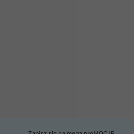
DDR4, 2 x 10GbE SFP+,
2x1GbE, 6xUSB 3.2,
4xPCIe, 2x500W
Zapisz się na mega proMOCJE