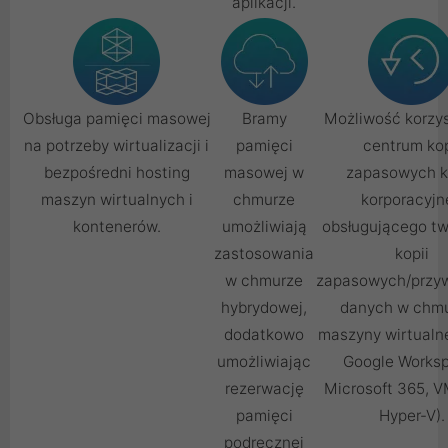
aplikacji.
Obsługa pamięci masowej
Bramy
Możliwość korzys
na potrzeby wirtualizacji i
pamięci
centrum kop
bezpośredni hosting
masowej w
zapasowych k
maszyn wirtualnych i
chmurze
korporacyjne
kontenerów.
umożliwiają
obsługującego tw
zastosowania
kopii
w chmurze
zapasowych/przy
hybrydowej,
danych w chmu
dodatkowo
maszyny wirtualn
umożliwiając
Google Works
rezerwację
Microsoft 365, V
pamięci
Hyper-V).
podręcznej