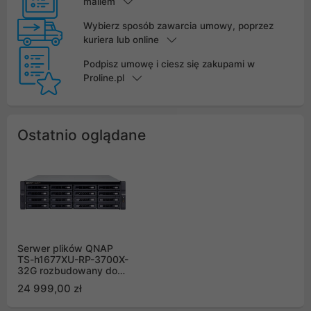
mailem
Wybierz sposób zawarcia umowy, poprzez
kuriera lub online
Podpisz umowę i ciesz się zakupami w
Proline.pl
Ostatnio oglądane
Serwer plików QNAP
TS-h1677XU-RP-3700X-
32G rozbudowany do
64G 16-bay, 3U, AMD
24 999,00 zł
Ryzen 7 3700X 8-core
4.4 GHz, 64 GB UDIMM