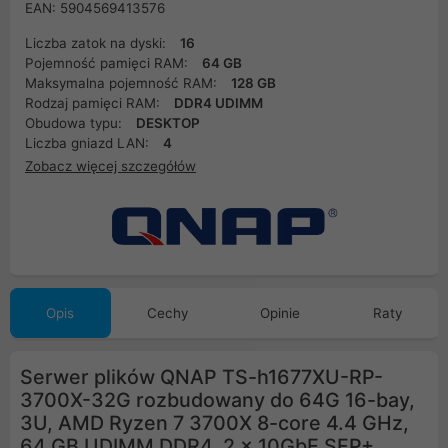
EAN: 5904569413576
Liczba zatok na dyski:
16
Pojemność pamięci RAM:
64 GB
Maksymalna pojemność RAM:
128 GB
Rodzaj pamięci RAM:
DDR4 UDIMM
Obudowa typu:
DESKTOP
Liczba gniazd LAN:
4
Zobacz więcej szczegółów
Opis
Cechy
Opinie
Raty
Serwer plików QNAP TS-h1677XU-RP-
3700X-32G rozbudowany do 64G 16-bay,
3U, AMD Ryzen 7 3700X 8-core 4.4 GHz,
64 GB UDIMM DDR4, 2 x 10GbE SFP+,