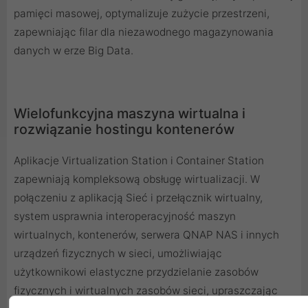
pamięci masowej, optymalizuje zużycie przestrzeni,
zapewniając filar dla niezawodnego magazynowania
danych w erze Big Data.
Wielofunkcyjna maszyna wirtualna i
rozwiązanie hostingu kontenerów
Aplikacje Virtualization Station i Container Station
zapewniają kompleksową obsługę wirtualizacji. W
połączeniu z aplikacją Sieć i przełącznik wirtualny,
system usprawnia interoperacyjność maszyn
wirtualnych, kontenerów, serwera QNAP NAS i innych
urządzeń fizycznych w sieci, umożliwiając
użytkownikowi elastyczne przydzielanie zasobów
fizycznych i wirtualnych zasobów sieci, upraszczając