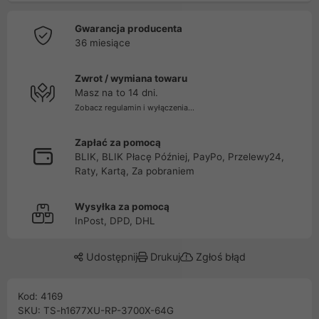
Gwarancja producenta
36 miesiące
Zwrot / wymiana towaru
Masz na to 14 dni.
Zobacz regulamin i wyłączenia...
Zapłać za pomocą
BLIK, BLIK Płacę Później, PayPo, Przelewy24,
Raty, Kartą, Za pobraniem
Wysyłka za pomocą
InPost, DPD, DHL
Udostępnij
Drukuj
Zgłoś błąd
Kod: 4169
SKU: TS-h1677XU-RP-3700X-64G