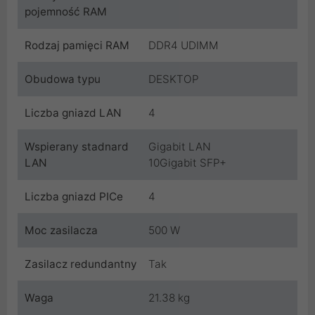
pojemność RAM
Rodzaj pamięci RAM
DDR4 UDIMM
Obudowa typu
DESKTOP
Liczba gniazd LAN
4
Wspierany stadnard
Gigabit LAN
LAN
10Gigabit SFP+
Liczba gniazd PICe
4
Moc zasilacza
500 W
Zasilacz redundantny
Tak
Waga
21.38 kg