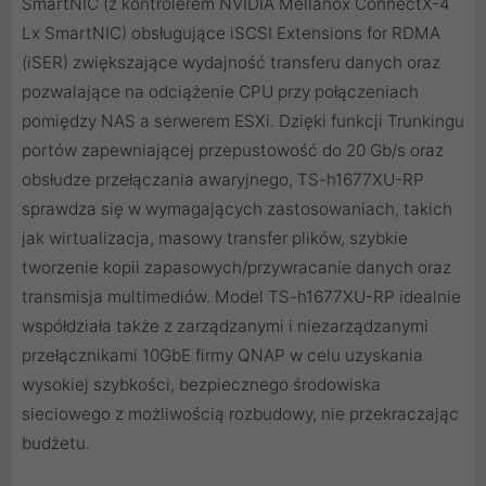
SmartNIC (z kontrolerem NVIDIA Mellanox ConnectX-4
Lx SmartNIC) obsługujące iSCSI Extensions for RDMA
(iSER) zwiększające wydajność transferu danych oraz
pozwalające na odciążenie CPU przy połączeniach
pomiędzy NAS a serwerem ESXi. Dzięki funkcji Trunkingu
portów zapewniającej przepustowość do 20 Gb/s oraz
obsłudze przełączania awaryjnego, TS-h1677XU-RP
sprawdza się w wymagających zastosowaniach, takich
jak wirtualizacja, masowy transfer plików, szybkie
tworzenie kopii zapasowych/przywracanie danych oraz
transmisja multimediów. Model TS-h1677XU-RP idealnie
współdziała także z zarządzanymi i niezarządzanymi
przełącznikami 10GbE firmy QNAP w celu uzyskania
wysokiej szybkości, bezpiecznego środowiska
sieciowego z możliwością rozbudowy, nie przekraczając
budżetu.