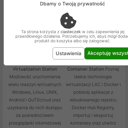
wdrażanie sieci.
Dbamy o Twoją prywatność
Ta strona korzysta z
ciasteczek
w celu zapewnienia jej
prawidłowego działania. Potrzebujemy ich, abyś mógł doda
produkt do koszyka albo się zalogować.
Akceptuję wszys
Ustawienia
Virtualization Station
Container Station
Poznaj
Możliwość uruchomienia
lekkie technologie
wielu maszyn wirtualnych
wirtualizacji LXC i Docker i
Windows, Linux, UNIX,
pobieraj aplikacje z
Android i QuTScloud oraz
wbudowanego rejestru
uzyskania do nich dostępu
Docker Hub Registry,
za pośrednictwem
importuj i eksportuj
przeglądarki internetowej
kontenery oraz utwórz