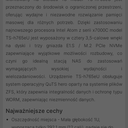
przeznaczony do środowisk o ograniczonej przestrzeni,
oferując wydajne i niezawodne rozwiązanie pamięci
masowej dla różnych potrzeb. Dzięki zastosowaniu
najnowszego procesora Intel Atom z serii x7000C model
TS-h765eU jest wyposażony w cztery 3,5-calowe wnęki
na dyski i trzy gniazda E1.S / M.2 PCIe NVMe
zapewniające wyjątkowe możliwości rozbudowy, co
czyni go idealną stacją NAS do zastosowań
wymagających wysokiej wydajności i
wielozadaniowości. Urządzenie TS-h765eU obsługuje
system operacyjny QuTS hero oparty na systemie plików
ZFS, który zapewnia integralność danych i ochronę typu
WORM, zapewniając niezmienność danych.
Najważniejsze cechy
Oszczędność miejsca - Mała głębokość 1U,
wynosząca tylko 292,1 mm (12 cali), nadaje się do