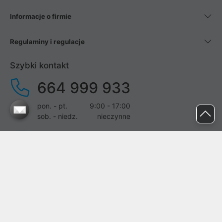
Informacje o firmie
Regulaminy i regulacje
Szybki kontakt
664 999 933
pon. - pt.
9:00 - 17:00
sob. - niedz.
nieczynne
pomoc@proline.pl
Dołącz do nas
Zgłoś błąd na stronie
Proline SA z siedzibą w Mirkowie (55-095), przy ul. Brzozowej 5,