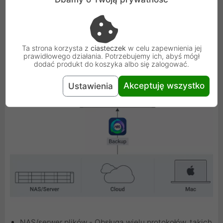
Wielofunkcyjne rozwiązanie do tworzenia
kopii zapasowych
Ta strona korzysta z
ciasteczek
w celu zapewnienia jej
prawidłowego działania. Potrzebujemy ich, abyś mógł
Urządzenie TS-h765eU obsługuje różne aplikacje, które
dodać produkt do koszyka albo się zalogować.
uwzględniają wszystkie potrzeby w zakresie tworzenia
kopii zapasowych.
Akceptuję wszystko
Ustawienia
NAS/serwer plików - Obsługa wielu protokołów, takich