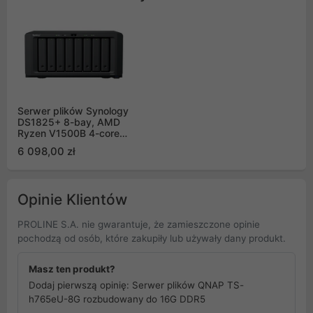
Serwer plików Synology
DS1825+ 8-bay, AMD
Ryzen V1500B 4-core
2.2GHz, 8 GB DDR4
6 098,00 zł
ECC, 2 (NVMe) 2x2,5
GbE LAN, 3x USB 3.0,
1x Gen3 x8 slot
Opinie Klientów
PROLINE S.A. nie gwarantuje, że zamieszczone opinie
pochodzą od osób, które zakupiły lub używały dany produkt.
Masz ten produkt?
Dodaj pierwszą opinię: Serwer plików QNAP TS-
h765eU-8G rozbudowany do 16G DDR5