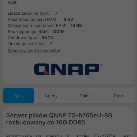
EAN:
Liczba zatok na dyski:
7
Pojemność pamięci RAM:
16 GB
Maksymalna pojemność RAM:
16 GB
Rodzaj pamięci RAM:
DDR5
Obudowa typu:
RACK
Liczba gniazd LAN:
2
Zobacz więcej szczegółów
Opis
Cechy
Opinie
Raty
Serwer plików QNAP TS-h765eU-8G
rozbudowany do 16G DDR5
Montowany na stelażu 1U model TS-h765eU jest