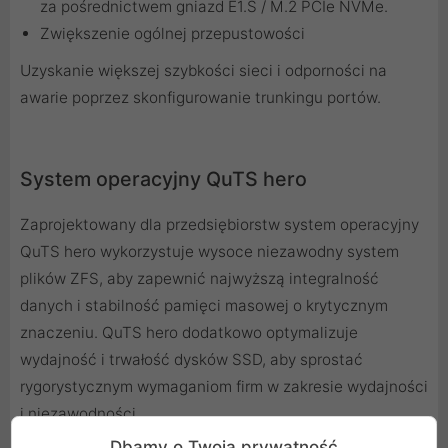
za pośrednictwem gniazd E1.S / M.2 PCIe NVMe.
Zwiększenie ogólnej przepustowości
Uzyskanie większej szybkości sieci i odporności na
awarie poprzez skonfigurowanie trunkingu portów.
System operacyjny QuTS hero
Zaprojektowany dla przedsiębiorstw system operacyjny
QuTS hero wykorzystuje wysoce niezawodny system
plików ZFS, aby zapewnić najwyższą integralność
danych i stabilność pamięci masowej o krytycznym
znaczeniu. QuTS hero dodatkowo optymalizuje
wydajność i trwałość dysków SSD, aby sprostać
rygorystycznym wymaganiom firm w zakresie wydajności
i niezawodności.
Dbamy o Twoją prywatność