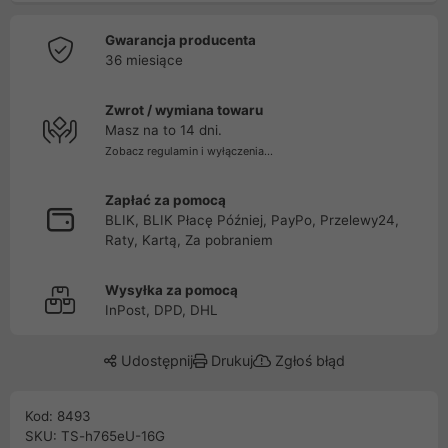
Gwarancja producenta
36 miesiące
Zwrot / wymiana towaru
Masz na to 14 dni.
Zobacz regulamin i wyłączenia...
Zapłać za pomocą
BLIK, BLIK Płacę Później, PayPo, Przelewy24,
Raty, Kartą, Za pobraniem
Wysyłka za pomocą
InPost, DPD, DHL
Udostępnij
Drukuj
Zgłoś błąd
Kod: 8493
SKU: TS-h765eU-16G