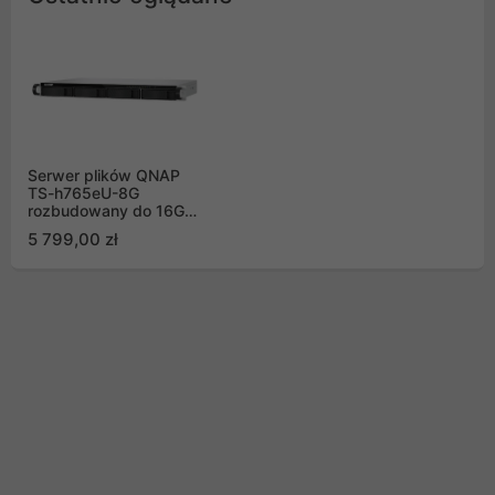
Serwer plików QNAP
TS-h765eU-8G
rozbudowany do 16G
DDR5
5 799,00 zł