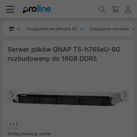
Urządzenia peryferyjne PC
Urządzenia sieciowe
Serwer plików QNAP TS-h765eU-8G
rozbudowany do 16GB DDR5
Poprzedni
Na
1 z 7
Dodaj pierwszą opinię