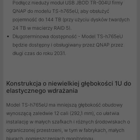
Podłącz nieduży moduł USB JBOD TR-004U firmy
QNAP do modelu TS-h765eU, aby obsłużyć
pojemność do 144 TB (przy użyciu dysków twardych
24 TB w macierzy RAID 5).
Długoterminowa dostępność - Model TS-h765eU
będzie dostępny i obsługiwany przez QNAP przez
długi czas do roku 2031.
Konstrukcja o niewielkiej głębokości 1U do
elastycznego wdrażania
Model TS-h765eU ma mniejszą głębokość obudowy
wynoszącą zaledwie 12 cali (292,1 mm), co ułatwia
instalację w małych szafkach i różnych środowiskach o
ograniczonej przestrzeni, w tym w fabrykach, małych
biurach, pomieszczeniach monitoringu,