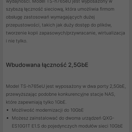
wydajności. Model TS-h765eU jest wyposażony w
szybszą łączność sieciową, która umożliwia firmom
obsługę zastosowań wymagających dużej
przepustowości, takich jak duży dostęp do plików,
tworzenie kopii zapasowych/przywracanie, wirtualizacja
i nie tylko.
Wbudowana łączność 2,5GbE
Model TS-h765eU jest wyposażony w dwa porty 2,5GbE,
przewyższając podobne konkurencyjne stacje NAS,
które zapewniają tylko 1GbE.
Możliwość modernizacji do 10GbE
Możesz zainstalować do dwoma urządzeń QXG-
ES10G1T E1.S do pojedynczych modułów sieci 10GbE