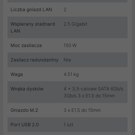
Liczba gniazd LAN
2
Wspierany stadnard
2.5 Gigabit
LAN
Moc zasilacza
150 W
Zasilacz redundantny
Nie
Waga
4.51 kg
Wnęka dysków
4 x 3,5-calowe SATA 6Gb/s
3Gb/s 3 x E1.S do 15mm
Gniazdo M.2
3 x E1.S do 15mm
Port USB 2.0
1 szt