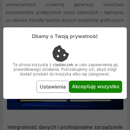
uniwersalnych czwartej generacji umożliwia
bezpośrednie podłączenie stacji roboczych i laptopów,
co ułatwia transfer bardzo dużych projektów graficznych
oraz tworzenie bezpiecznych kopii zapasowych bez
obciążania lokalnej sieci firmowej.
Dbamy o Twoją prywatność
Ta strona korzysta z
ciasteczek
w celu zapewnienia jej
prawidłowego działania. Potrzebujemy ich, abyś mógł
dodać produkt do koszyka albo się zalogować.
Akceptuję wszystko
Ustawienia
Integralność danych i profesjonalne zarządzanie