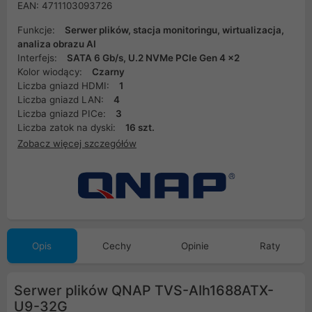
EAN: 4711103093726
Funkcje:
Serwer plików, stacja monitoringu, wirtualizacja,
analiza obrazu AI
Interfejs:
SATA 6 Gb/s, U.2 NVMe PCIe Gen 4 x2
Kolor wiodący:
Czarny
Liczba gniazd HDMI:
1
Liczba gniazd LAN:
4
Liczba gniazd PICe:
3
Liczba zatok na dyski:
16 szt.
Zobacz więcej szczegółów
Opis
Cechy
Opinie
Raty
Serwer plików QNAP TVS-AIh1688ATX-
U9-32G