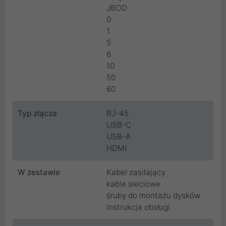
JBOD
0
1
5
6
10
50
60
Typ złącza
RJ-45
USB-C
USB-A
HDMI
W zestawie
Kabel zasilający
kable sieciowe
śruby do montażu dysków
instrukcja obsługi