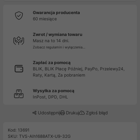
Gwarancja producenta
60 miesiące
Zwrot / wymiana towaru
Masz na to 14 dni.
Zobacz regulamin i wyłączenia...
Zapłać za pomocą
BLIK, BLIK Płacę Później, PayPo, Przelewy24,
Raty, Kartą, Za pobraniem
Wysyłka za pomocą
InPost, DPD, DHL
Udostępnij
Drukuj
Zgłoś błąd
Kod: 13691
SKU: TVS-AIh1688ATX-U9-32G