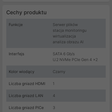
Cechy produktu
Funkcje
Serwer plików
stacja monitoringu
wirtualizacja
analiza obrazu AI
Interfejs
SATA 6 Gb/s
U.2 NVMe PCIe Gen 4 x2
Kolor wiodący
Czarny
Liczba gniazd HDMI
1
Liczba gniazd LAN
4
Liczba gniazd PICe
3