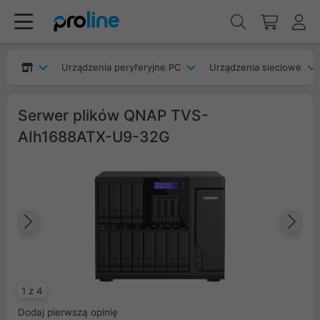
Urządzenia peryferyjne PC
Urządzenia sieciowe
Serwer plików QNAP TVS-
AIh1688ATX-U9-32G
Poprzedni
Na
1 z 4
Dodaj pierwszą opinię