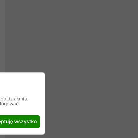
go działania.
alogować.
ptuję wszystko