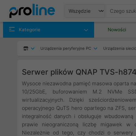
Produkty
Kategorie
Nowości
Producenci
Urządzenia peryferyjne PC
Urządzenia siec
Kategorie
Serwer plików QNAP TVS-h87
Wysoce niezawodna pamięć masowa oparta na 
10/25GbE, buforowaniem M.2 NVMe SSD
wirtualizacyjnych. Dzięki sześciordzenio
operacyjnego QuTS hero opartego na ZFS, ser
integralność danych i obsługuje wbudowaną 
prawie nieograniczoną liczbę migawek w c
Niezależnie od tego, czy chodzi o serwery p