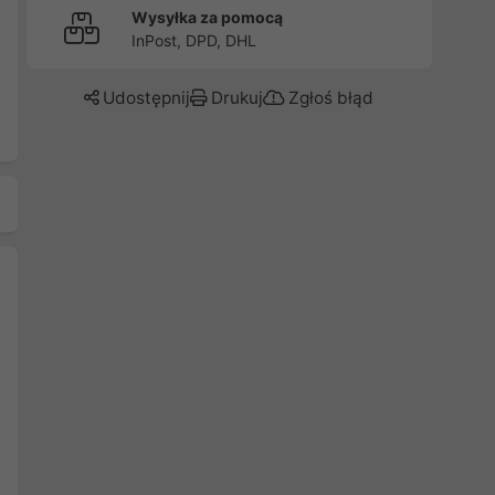
Wysyłka za pomocą
InPost, DPD, DHL
Udostępnij
Drukuj
Zgłoś błąd