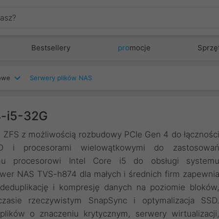
Bestsellery
pro
mocje
Sprzę
iowe
Serwery plików NAS
4-i5-32G
ZFS z możliwością rozbudowy PCIe Gen 4 do łącznośc
 i procesorami wielowątkowymi do zastosowa
wemu procesorowi Intel Core i5 do obsługi system
wer NAS TVS-h874 dla małych i średnich firm zapewni
deduplikację i kompresję danych na poziomie bloków
zasie rzeczywistym SnapSync i optymalizacja SSD
lików o znaczeniu krytycznym, serwery wirtualizacji