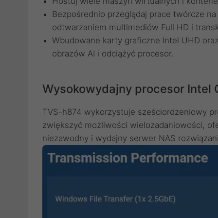
Hostuj wiele maszyn wirtualnych i kont
Bezpośrednio przeglądaj prace twórcze na
odtwarzaniem multimediów Full HD i tran
Wbudowane karty graficzne Intel UHD ora
obrazów AI i odciążyć procesor.
Wysokowydajny procesor Intel 
TVS-h874 wykorzystuje sześciordzeniowy proc
zwiększyć możliwości wielozadaniowości, of
niezawodny i wydajny serwer NAS rozwiązani