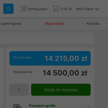
Konfigurator
0,00 zł
Mój Proline
t gamingowy
Wyprzedaż
Kontakt
14 215,00 zł
Wysyłkowa:
i
14 500,00 zł
Stacjonarna:
ń
u
a
Dodaj do koszyka
,
.
,
Transport gratis