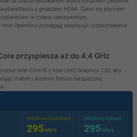
enerów ze zoptymalizowanym wykorzystaniem zasobów
 wyświetlaczu z gniazdem HDMI. Ciesz się płynnym
skodowaniem w czasie rzeczywistym.
z Intel OpenVino pomagają zwiększyć rozpoznawanie
Core przyspiesza aż do 4,4 GHz
esor Intel Core i5 z Intel UHD Graphics 730, aby
erując małym i średnim firmom bezpieczny,
e.