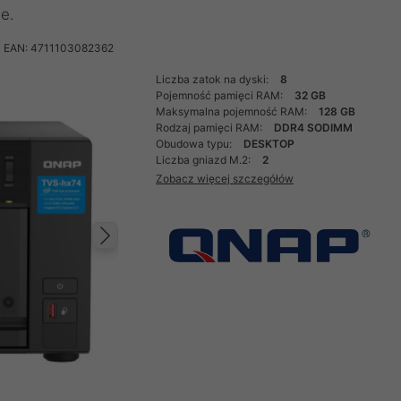
e.
EAN: 4711103082362
Liczba zatok na dyski:
8
Pojemność pamięci RAM:
32 GB
Maksymalna pojemność RAM:
128 GB
Rodzaj pamięci RAM:
DDR4 SODIMM
Obudowa typu:
DESKTOP
Liczba gniazd M.2:
2
Zobacz więcej szczegółów
Następny