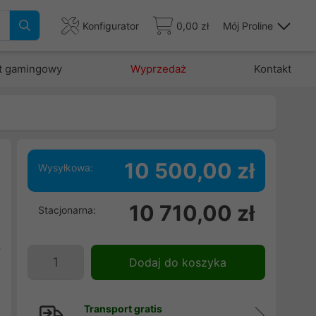
Konfigurator
0,00 zł
Mój Proline
t gamingowy
Wyprzedaż
Kontakt
10 500,00 zł
Wysyłkowa:
w
10 710,00 zł
Stacjonarna:
S
e
y
Dodaj do koszyka
Transport gratis