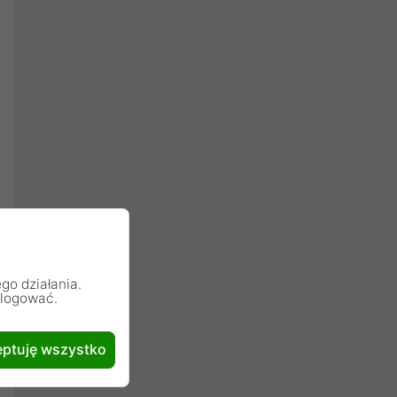
go działania.
alogować.
ptuję wszystko