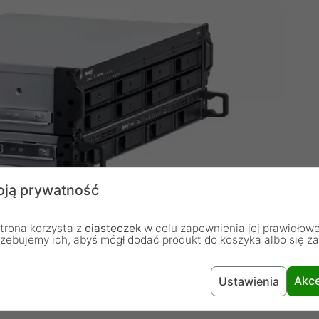
ją prywatność
trona korzysta z
ciasteczek
w celu zapewnienia jej prawidłowe
rzebujemy ich, abyś mógł dodać produkt do koszyka albo się z
Akce
Ustawienia
wolnych celów