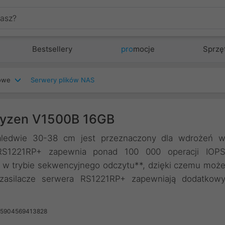
Bestsellery
pro
mocje
Sprzę
iowe
Serwery plików NAS
Ryzen V1500B 16GB
aledwie 30-38 cm jest przeznaczony dla wdrożeń 
+/RS1221RP+ zapewnia ponad 100 000 operacji IOP
 w trybie sekwencyjnego odczytu**, dzięki czemu moż
zasilacze serwera RS1221RP+ zapewniają dodatkow
 5904569413828