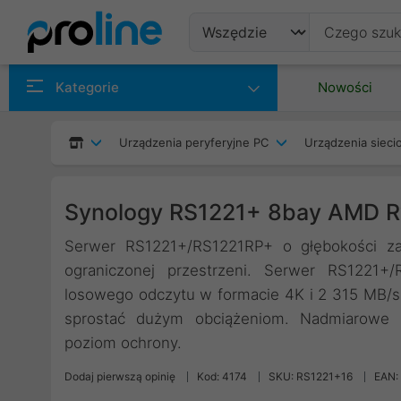
Produkty
Kategorie
Nowości
Producenci
Urządzenia peryferyjne PC
Urządzenia siec
Kategorie
Synology RS1221+ 8bay AMD 
Serwer RS1221+/RS1221RP+ o głębokości z
ograniczonej przestrzeni. Serwer RS1221
losowego odczytu w formacie 4K i 2 315 MB/s
sprostać dużym obciążeniom. Nadmiarowe 
poziom ochrony.
Dodaj pierwszą opinię
Kod: 4174
SKU: RS1221+16
EAN: