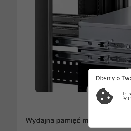
Dbamy o Two
Ta s
Pot
Wydajna pamięć masowa do do