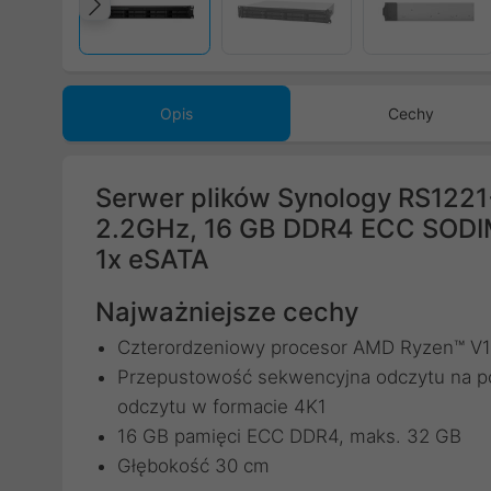
Poprzedni
Opis
Cechy
Serwer plików Synology RS122
2.2GHz, 16 GB DDR4 ECC SODIM
1x eSATA
Najważniejsze cechy
Czterordzeniowy procesor AMD Ryzen™ V
Przepustowość sekwencyjna odczytu na po
odczytu w formacie 4K1
16 GB pamięci ECC DDR4, maks. 32 GB
Głębokość 30 cm