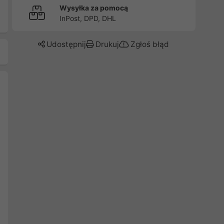
Wysyłka za pomocą
InPost, DPD, DHL
Udostępnij
Drukuj
Zgłoś błąd