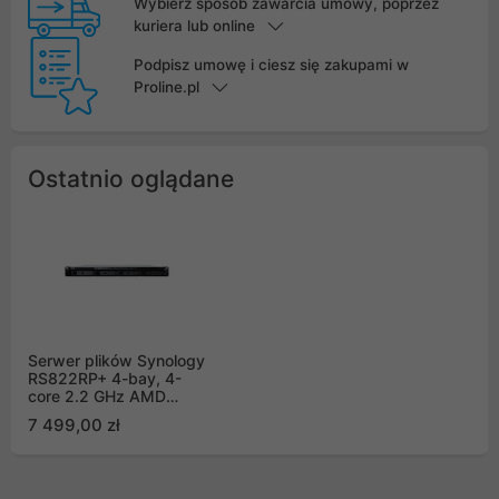
Wybierz sposób zawarcia umowy, poprzez
kuriera lub online
Podpisz umowę i ciesz się zakupami w
Proline.pl
Ostatnio oglądane
Serwer plików Synology
RS822RP+ 4-bay, 4-
core 2.2 GHz AMD
Ryzen V1500B, 16 GB
7 499,00 zł
DDR4 ECC SODIMM
(ZAM), 4xGbE LAN,
2xUSB 3.2.1. 1xPCIe, 1x
eSATA