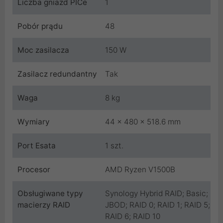
Liczba gniazd PICe
1
Pobór prądu
48
Moc zasilacza
150 W
Zasilacz redundantny
Tak
Waga
8 kg
Wymiary
44 x 480 x 518.6 mm
Port Esata
1 szt.
Procesor
AMD Ryzen V1500B
Obsługiwane typy
Synology Hybrid RAID; Basic;
macierzy RAID
JBOD; RAID 0; RAID 1; RAID 5;
RAID 6; RAID 10