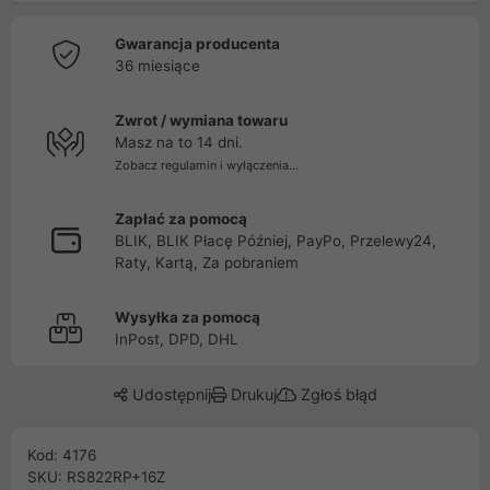
Gwarancja producenta
36 miesiące
Zwrot / wymiana towaru
Masz na to 14 dni.
Zobacz regulamin i wyłączenia...
Zapłać za pomocą
BLIK, BLIK Płacę Później, PayPo, Przelewy24,
Raty, Kartą, Za pobraniem
Wysyłka za pomocą
InPost, DPD, DHL
Udostępnij
Drukuj
Zgłoś błąd
Kod: 4176
SKU: RS822RP+16Z