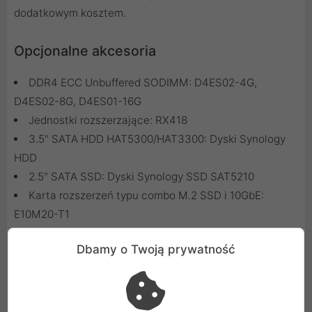
dodatkowym kosztem.
Opcjonalne akcesoria
DDR4 ECC Unbuffered SODIMM:
D4ES02-4G
,
D4ES02-8G
,
D4ES01-16G
Jednostki rozszerzające:
RX418
3.5" SATA HDD HAT5300/HAT3300:
Dyski Synology
HDD
2.5" SATA SSD:
Dyski Synology SSD SAT5210
Karta rozszerzeń typu combo M.2 SSD i 10GbE:
E10M20-T1
Karta rozszerzeń M.2 SSD:
M2D20
Dbamy o Twoją prywatność
25GbE Karta sieciowa:
E25G21-F2
10GbE Karta sieciowa:
E10G21-F2
,
E10G18-T2
,
E10G18-T1
Zestaw Synology Rail Kit:
Synology RKS-02