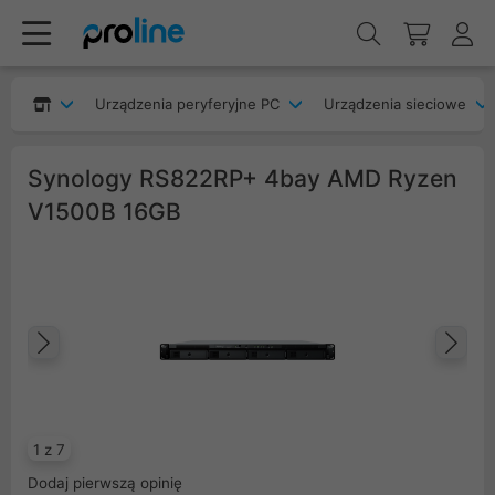
Urządzenia peryferyjne PC
Urządzenia sieciowe
Synology RS822RP+ 4bay AMD Ryzen
V1500B 16GB
Poprzedni
Na
1 z 7
Dodaj pierwszą opinię