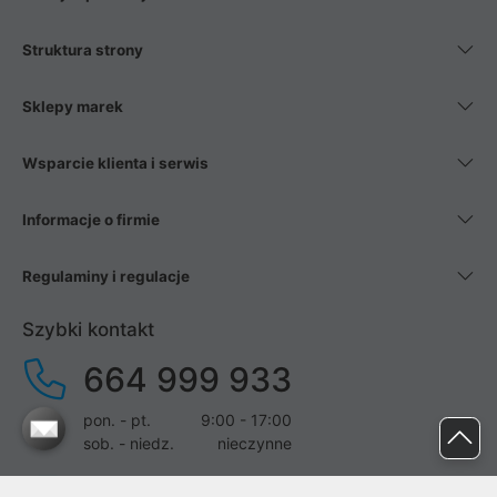
Struktura strony
Sklepy marek
Wsparcie klienta i serwis
Informacje o firmie
Regulaminy i regulacje
Szybki kontakt
664 999 933
pon. - pt.
9:00 - 17:00
sob. - niedz.
nieczynne
pomoc@proline.pl