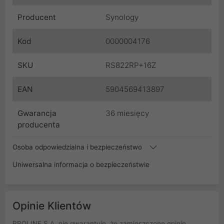
Producent
Synology
Kod
0000004176
SKU
RS822RP+16Z
EAN
5904569413897
Gwarancja
36 miesięcy
producenta
Osoba odpowiedzialna i bezpieczeństwo
Uniwersalna informacja o bezpieczeństwie
Opinie Klientów
PROLINE S.A. nie gwarantuje, że zamieszczone opinie