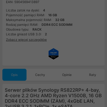
EAN: 5904569413897
Liczba zatok na dyski:
4
Pojemność pamięci RAM:
16 GB
Maksymalna pojemność RAM:
32 GB
Rodzaj pamięci RAM:
DDR4 ECC SODIMM
Obudowa typu:
RACK
Liczba gniazd USB 3.0:
2
Zobacz więcej szczegółów
Opis
Cechy
Opinie
Raty
Serwer plików Synology RS822RP+ 4-bay,
4-core 2.2 GHz AMD Ryzen V1500B, 16 GB
DDR4 ECC SODIMM (ZAM), 4xGbE LAN,
2xUSB 3.2.1. 1xPCIe, 1x eSATA