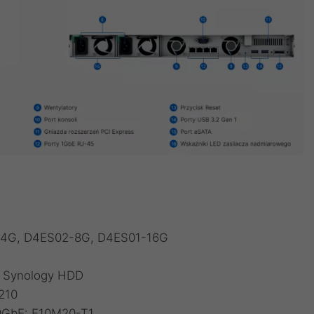
-4G
,
D4ES02-8G
,
D4ES01-16G
i Synology HDD
210
10GbE:
E10M20-T1