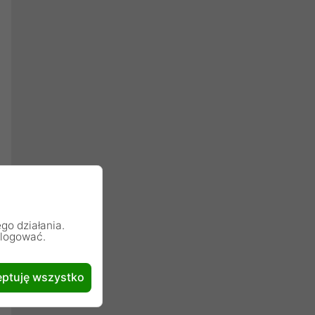
go działania.
alogować.
ptuję wszystko