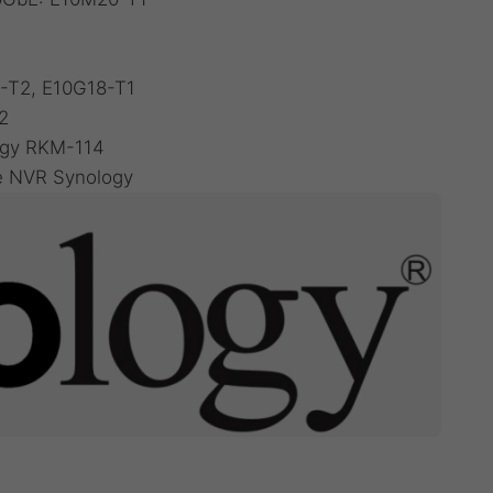
-T2
,
E10G18-T1
2
ogy RKM-114
e NVR Synology