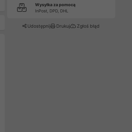
Wysyłka za pomocą
InPost, DPD, DHL
Udostępnij
Drukuj
Zgłoś błąd