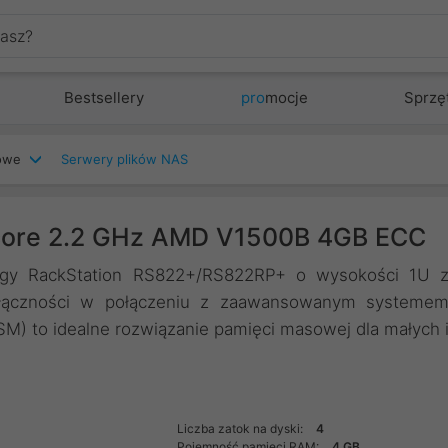
Bestsellery
pro
mocje
Sprzę
iowe
Serwery plików NAS
core 2.2 GHz AMD V1500B 4GB ECC
ogy RackStation RS822+/RS822RP+ o wysokości 1U 
 łączności w połączeniu z zaawansowanym systeme
M) to idealne rozwiązanie pamięci masowej dla małych 
Liczba zatok na dyski:
4
Pojemność pamięci RAM:
4 GB