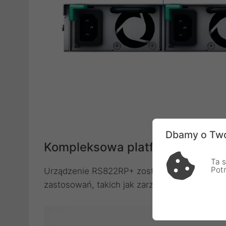
Dbamy o Two
Kompleksowa platforma do zar
Ta s
Pot
Urządzenie RS822RP+ zostało zaprojektowan
zastosowań, takich jak zarządzanie plikami, 