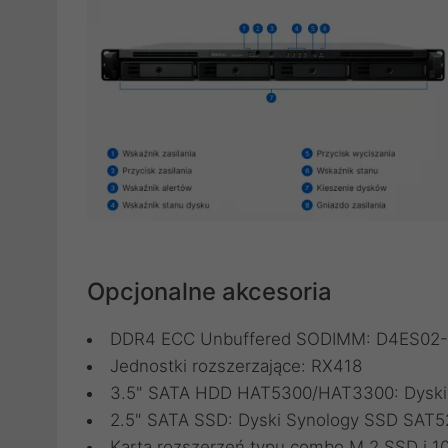
Opcjonalne akcesoria
DDR4 ECC Unbuffered SODIMM:
D4ES02
Jednostki rozszerzające:
RX418
3.5" SATA HDD HAT5300/HAT3300:
Dysk
2.5" SATA SSD:
Dyski Synology SSD SAT5
Karta rozszerzeń typu combo M.2 SSD i 