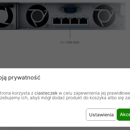
ją prywatność
ządzania danymi
trona korzysta z
ciasteczek
w celu zapewnienia jej prawidłowe
rzebujemy ich, abyś mógł dodać produkt do koszyka albo się z
e z myślą o obsłudze małych wdrożeń do typowych
tworzenie kopii zapasowych danych i nadzór.
Akce
Ustawienia