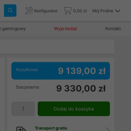
Konfigurator
0,00 zł
Mój Proline
t gamingowy
Wyprzedaż
Kontakt
9 139,00 zł
Wysyłkowa:
j
9 330,00 zł
Stacjonarna:
,
y
2
Dodaj do koszyka
z
Transport gratis