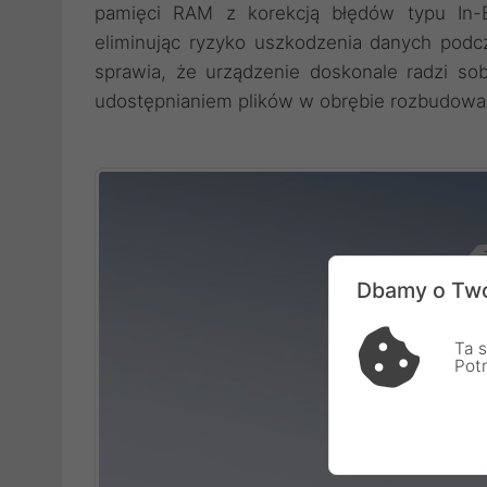
pamięci RAM z korekcją błędów typu In-B
eliminując ryzyko uszkodzenia danych podcz
sprawia, że urządzenie doskonale radzi sob
udostępnianiem plików w obrębie rozbudowan
Dbamy o Two
Ta s
Pot