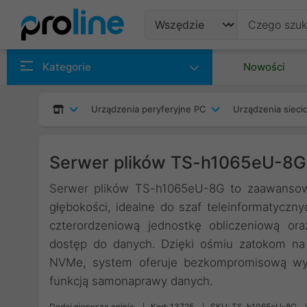
Produkty
Kategorie
Nowości
Producenci
Urządzenia peryferyjne PC
Urządzenia siec
Kategorie
Serwer plików TS-h1065eU-8G
Serwer plików TS-h1065eU-8G to zaawansow
głębokości, idealne do szaf teleinformatyczn
czterordzeniową jednostkę obliczeniową o
dostęp do danych. Dzięki ośmiu zatokom na
NVMe, system oferuje bezkompromisową wyd
funkcją samonaprawy danych.
Dodaj pierwszą opinię
Kod: 13725
SKU: TS-h1065eU-8G