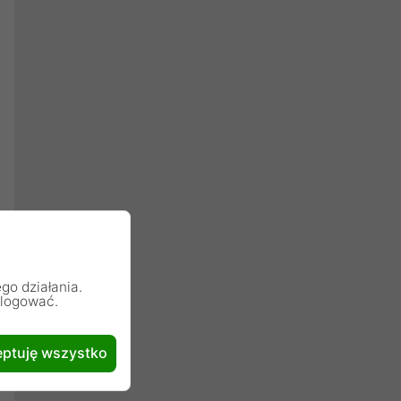
go działania.
alogować.
ptuję wszystko