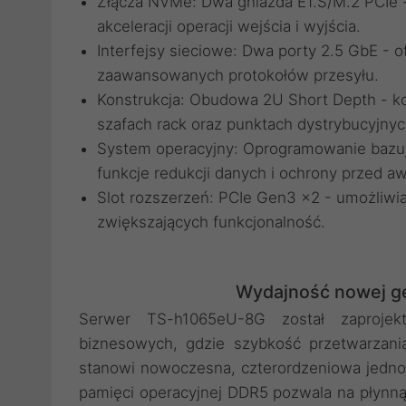
Złącza NVMe: Dwa gniazda E1.S/M.2 PCIe 
akceleracji operacji wejścia i wyjścia.
Interfejsy sieciowe: Dwa porty 2.5 GbE - o
zaawansowanych protokołów przesyłu.
Konstrukcja: Obudowa 2U Short Depth - 
szafach rack oraz punktach dystrybucyjnyc
System operacyjny: Oprogramowanie bazu
funkcje redukcji danych i ochrony przed aw
Slot rozszerzeń: PCIe Gen3 x2 - umożliwi
zwiększających funkcjonalność.
Wydajność nowej ge
Serwer TS-h1065eU-8G został zaproje
biznesowych, gdzie szybkość przetwarzan
stanowi nowoczesna, czterordzeniowa jednos
pamięci operacyjnej DDR5 pozwala na płynn