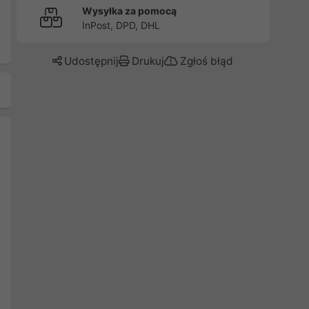
Wysyłka za pomocą
InPost, DPD, DHL
Udostępnij
Drukuj
Zgłoś błąd