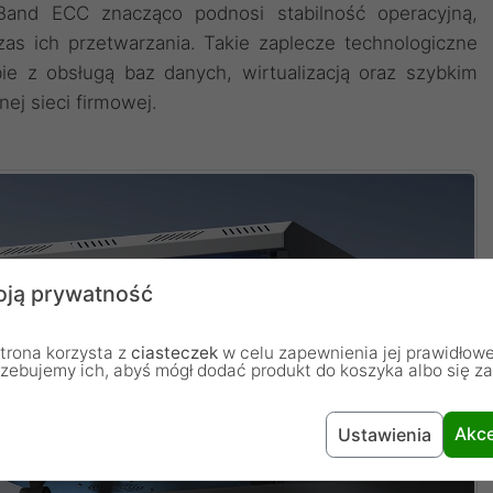
and ECC znacząco podnosi stabilność operacyjną,
as ich przetwarzania. Takie zaplecze technologiczne
ie z obsługą baz danych, wirtualizacją oraz szybkim
ej sieci firmowej.
ją prywatność
trona korzysta z
ciasteczek
w celu zapewnienia jej prawidłowe
rzebujemy ich, abyś mógł dodać produkt do koszyka albo się z
Akce
Ustawienia