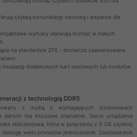
- umożliwiają montaż szybkich nośników SSD dla
ferują szybką komunikację sieciową i wsparcie dla
kompaktowe wymiary ułatwiają montaż w małych
h.
jące na standardzie ZFS - dostarcza zaawansowane
ariami.
a instalację dodatkowych kart sieciowych lub modułów
neracji z technologią DDR5
ktowany z myślą o wymagających środowiskach
ia danych ma kluczowe znaczenie. Serce urządzenia
tka obliczeniowa, która w połączeniu z 8 GB szybkiej
ą obsługę wielu procesów jednocześnie. Zastosowanie