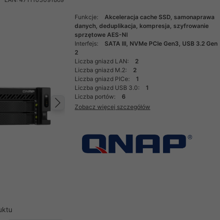
Funkcje:
Akceleracja cache SSD, samonaprawa
danych, deduplikacja, kompresja, szyfrowanie
sprzętowe AES-NI
Interfejs:
SATA III, NVMe PCIe Gen3, USB 3.2 Gen
2
Liczba gniazd LAN:
2
Liczba gniazd M.2:
2
Liczba gniazd PICe:
1
Liczba gniazd USB 3.0:
1
Liczba portów:
6
Zobacz więcej szczegółów
Następny
uktu