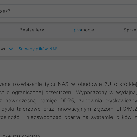
Bestsellery
pro
mocje
Sprzę
iowe
Serwery plików NAS
ane rozwiązanie typu NAS w obudowie 2U o krótkie
ych o ograniczonej przestrzeni. Wyposażony w wydajną
raz nowoczesną pamięć DDR5, zapewnia błyskawiczn
 dyski talerzowe oraz innowacyjnym złączom E1.S/M.
ajność i niezawodność opartą na systemie plików 
EAN: 4711103091869