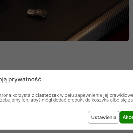
ją prywatność
nawiasz się - czy ja w ogóle mam cokolwiek na głowie?
zykuj się na wielogodzinne rajdy na eventach albo
trona korzysta z
ciasteczek
w celu zapewnienia jej prawidłowe
właśnie masz zajawkę, i to bez potrzeby wizyty u
rzebujemy ich, abyś mógł dodać produkt do koszyka albo się z
Akce
Ustawienia