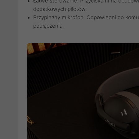
Łatwe sterowanie: Przyciskami na obudowi
dodatkowych pilotów.
Przypinany mikrofon: Odpowiedni do komuni
podłączenia.