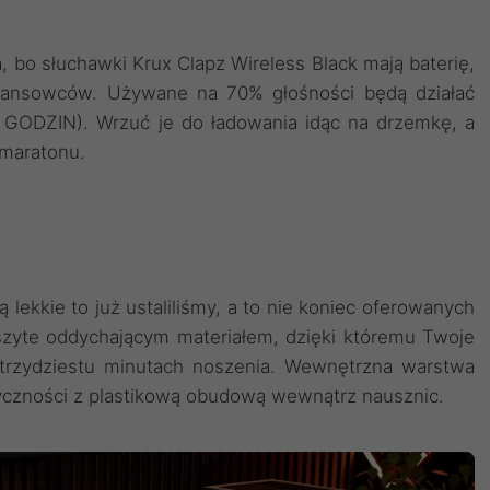
 bo słuchawki Krux Clapz Wireless Black mają baterię,
stansowców. Używane na 70% głośności będą działać
ODZIN). Wrzuć je do ładowania idąc na drzemkę, a
 maratonu.
 lekkie to już ustaliliśmy, a to nie koniec oferowanych
szyte oddychającym materiałem, dzięki któremu Twoje
 trzydziestu minutach noszenia. Wewnętrzna warstwa
styczności z plastikową obudową wewnątrz nausznic.