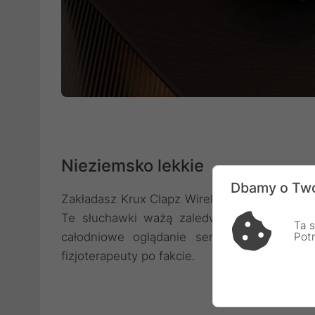
Nieziemsko lekkie
Dbamy o Two
Zakładasz Krux Clapz Wireless Black i zasta
Te słuchawki ważą zaledwie 175 g, więc s
Ta s
całodniowe oglądanie serialu, na który 
Pot
fizjoterapeuty po fakcie.