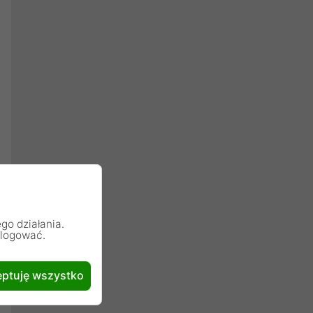
go działania.
alogować.
ptuję wszystko