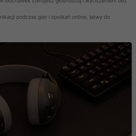
e słuchawek sterujesz głośnością i wyciszeniem bez
kacji podczas gier i spotkań online, łatwy do