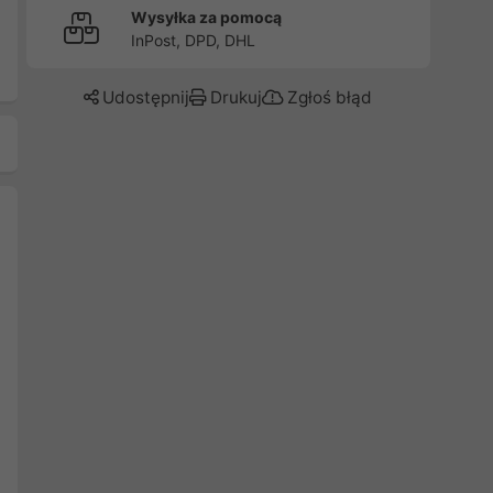
Wysyłka za pomocą
InPost, DPD, DHL
Udostępnij
Drukuj
Zgłoś błąd