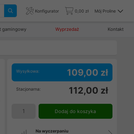
Konfigurator
0,00 zł
Mój Proline
t gamingowy
Wyprzedaż
Kontakt
109,00 zł
Wysyłkowa:
,
112,00 zł
Stacjonarna:
z
ą
w
Dodaj do koszyka
o
Na wyczerpaniu