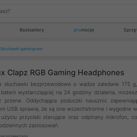
Bestsellery
pro
mocje
Sprzę
Słuchawki gamingowe
ux Clapz RGB Gaming Headphones
kie słuchawki bezprzewodowe o wadze zaledwie 175 g
baterii wystarczającej na 24 godziny działania, możes
z przerw. Oddychające poduszki nausznic zapewniaj
glem USB sprawia, że są one wszechstronne i wygodne 
życiu przyciski sterujące oraz odpinany mikrofon, c
 codziennych zastosowań.
 5903018667300