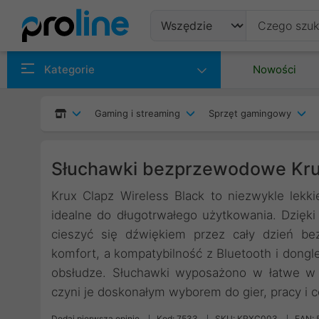
Produkty
Kategorie
Nowości
Producenci
Gaming i streaming
Sprzęt gamingowy
Kategorie
Słuchawki bezprzewodowe Kr
Krux Clapz Wireless Black to niezwykle lek
idealne do długotrwałego użytkowania. Dzięki 
cieszyć się dźwiękiem przez cały dzień be
komfort, a kompatybilność z Bluetooth i don
obsłudze. Słuchawki wyposażono w łatwe w u
czyni je doskonałym wyborem do gier, pracy i
Dodaj pierwszą opinię
Kod: 7533
SKU: KRXC003
EAN: