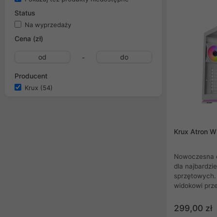
Status
Na wyprzedaży
Cena (zł)
-
Producent
Krux
(54)
Krux Atron W
Nowoczesna o
dla najbardzi
sprzętowych.
widokowi prze
i boku, każda
niczym elekt
299,00 zł
fabrycznie w