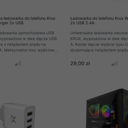
ładowarka do telefonu Krux
Ładowarka do telefonu Krux 
rger 2x USB
2x USB 2.4A
 ładowarka samochodowa USB
Uniwersalna ładowarka siecio
wyposażona w dwa złącza USB
KRUX, wyposażona w dwa złąc
ce z natężeniem prądu na
A. Każde złącze wyjścia typu 
 A. Maksymalna moc wyjściowa
dysponujące natężeniem prądu
 24 W. Ładowarka
2,4 A, zapewniające szybkie ła
KRUX działa doskonale
Maksymalna moc wyjściowa ład
29,00 zł
amochodowymi gniazdami
W .
samochodowych działającymi z
V jak i z gniazdami które można
jazdach ciężarowych o napięciu