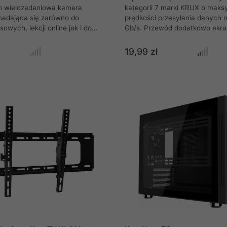
o wielozadaniowa kamera
kategorii 7 marki KRUX o maks
nadająca się zarówno do
prędkości przesyłania danych n
owych, lekcji online jak i do
Gb/s. Przewód dodatkowo ekr
rwszych kroków w karierze
zabezpieczony przed fizycznym
co ułatwi dodatkowy
uszkodzeniami poprzez oplot. 
19,99 zł
kamerę mikrofon kierunkowy.
zminimalizować ryzyko powstan
 która stanowi rdzeń kamery,
ażona w sensor 1/2.7. Sensor
wsparcie dla rozdzielczości do
HD) przy płynnych 30 klatkach