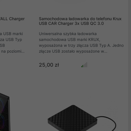
WALL Charger
Samochodowa ładowarka do telefonu Krux
USB CAR Charger 3x USB QC 3.0
wa USB marki
Uniwersalna szybka ładowarka
za USB Typ
samochodowa USB marki KRUX,
USB
wyposażona w trzy złącza USB Typ A. Jedno
 na poziomie
złącze USB zostało wyposażone w
dowanie.
technologie szybkiego ładowania QC 3.0
owarki to 12
prądem stałym od 3,6 V, aż do 20 V. Dwa
25,00 zł
złącza wyjścia typu USB dysponujące
natężeniem prądu na poziomie 2,4 A.
Maksymalna moc wyjściowa ładowarki to 42
W.