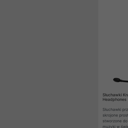
wentylatory 
rozdzielacz, 
uporządkowan
dla wymagają
oczekują maks
estetyki.
Słuchawki K
Headphones
Słuchawki p
skrojone pros
stworzone do 
muzyki w świe