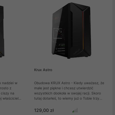
USB będzie mogło zostać podłączonych
obok siebie bez problemów z miejscem
Krux Astro
 nadziei w
Obudowa KRUX Astro - Kiedy uważasz, że
rosto z
małe jest piękne i chcesz utwierdzić
wszystkich dookoła w swojej racji. Skoro
 właściciela.
tutaj dotarłeś, to wiemy już o Tobie trzy
 w stanie ją
rzeczy. Po pierwsze, jesteś graczem. Po
mowitymi
drugie, szukasz dla siebie budy. Po trzecie,
129,00 zł
o paska z
szukasz małej konstrukcji mieszczącej się w