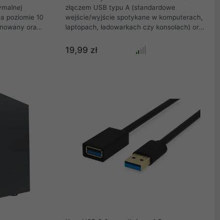
ymalnej
złączem USB typu A (standardowe
a poziomie 10
wejście/wyjście spotykane w komputerach,
anowany oraz
laptopach, ładowarkach czy konsolach) oraz
i
złączem typu C (spotykane w
Aby
nowoczesnych smartfonach, tabletach oraz
19,99 zł
ia błędu do
konsolach). Kompatybilny ze standardami
minimum, złącza RJ-45 są pozłacane .
USB 1.1/2.0/3.0/3.1. Przewód wspiera
ładowanie do 3 Amperów oraz technologie
szybkiego ładowania QC 3.0.