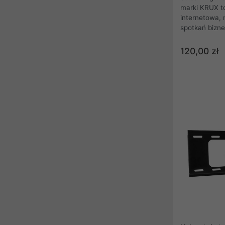
marki KRUX t
internetowa, 
spotkań biznes
stawiania pie
streamera bądź vlogera 
120,00 zł
wbudowany w 
Matryca CMOS
została wypos
ten zapewnia 
1920×1080 (F
na sekundę.