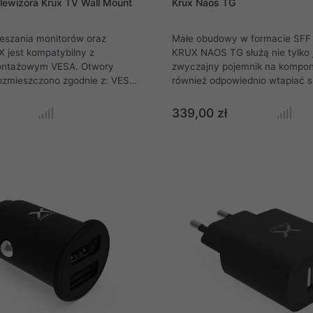
lewizora Krux TV Wall Mount
Krux Naos TG
eszania monitorów oraz
Małe obudowy w formacie SFF t
 jest kompatybilny z
KRUX NAOS TG służą nie tylko 
ntażowym VESA. Otwory
zwyczajny pojemnik na kompo
zmieszczono zgodnie z: VESA
również odpowiednio wtapiać się
SA 300×300, VESA 400×400,
być zbyt krzykliwe. Taki właśni
. Uchwyt wspiera urządzenia
projektanci tworząc naszą obu
339,00 zł
5 kg. Wbudowana w uchwyt
Minimalistyczny czarny prostok
 Tilting VESA poziomica
idealnie w niemal każde otoczen
ziomować telewizor idealnie,
przyciągając niepotrzebnie wzro
 korzystania z dodatkowych
odciągając go od innych elem
wystroju wnętrza. W przypadku
wnętrze komputera będzie jeszc
widoczne dzięki tafli hartowane
zamiast stalowego panelu.