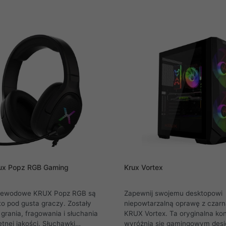
PWM ARGB oraz praktyczny
diodami ARGB. Postaw na KRUX 
co pozwala na błyskawiczne
teraz!
ie przewodów. To propozycja
cych entuzjastów, którzy
ymalnej funkcjonalności i
rux Popz RGB Gaming
Krux Vortex
rzewodowe KRUX Popz RGB są
Zapewnij swojemu desktopowi
to pod gusta graczy. Zostały
niepowtarzalną oprawę z czar
grania, fragowania i słuchania
KRUX Vortex. Ta oryginalna kon
tnej jakości. Słuchawki
wyróżnia się gamingowym des