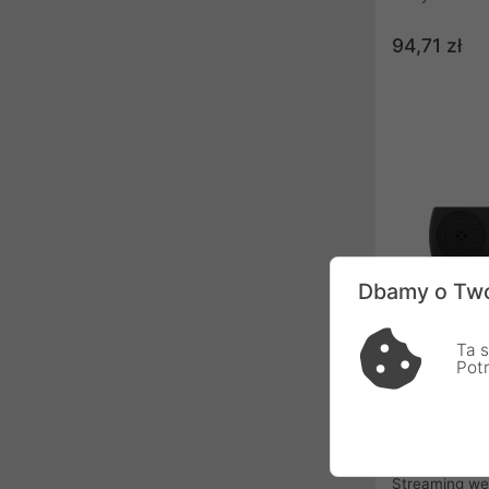
zapewniają ni
słuchowe, ale 
94,71 zł
wbudowanemu
Słuchawki maj
któremu łatwo
headsetu. Po
ergonomiczną
regulującym 
słuchawek, d
wygody użytk
Dbamy o Two
Ta s
Pot
Kamera inter
Auto Focus 
Streaming we