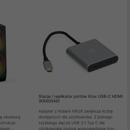
Astral już
twoim kąciku który możesz przeznaczyć na
swój sprzęt do gier. Jeżeli zgadliśmy są
przynajmniej dwa powody dla których tu
jesteś, to znaczy, że znaleźliśmy już jedno
bardzo dobre rozwiązanie naszą obudowę
KRUX Astro.
Stacja / replikator portów Krux USB-C HDMI
(KRX0049)
Adapter z Hubem KRUX zwiększa liczbę
ną obudową
dostępnych dla użytkownika. Z jednego
strukcja
szybkiego złącza USB 3.1 Typ C dla
ignem,
użytkownika zostają wyprowadzone trzy