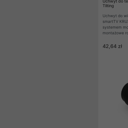
Uchwyt do te
Tilting
Uchwyt do wi
smartTV KRUX
systemem mo
montażowe ro
200×200, VE
VESA 600×400
42,64 zł
o wadze do 5
ścienny KRUX
pozwala wypo
bez potrzeby
narzędzi.