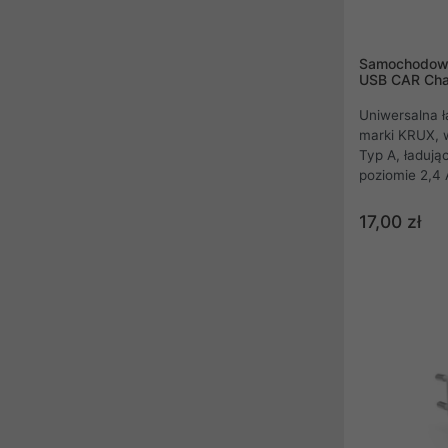
Samochodowa 
USB CAR Cha
Uniwersalna
marki KRUX, 
Typ A, ładują
poziomie 2,4
ładowarki to
samochodowa 
17,00 zł
zarówno z s
zapalniczek 
napięciem 12 
znaleźć w po
24 V.