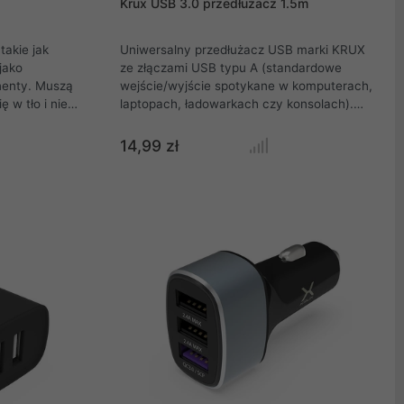
Krux USB 3.0 przedłużacz 1.5m
akie jak
Uniwersalny przedłużacz USB marki KRUX
jako
ze złączami USB typu A (standardowe
nenty. Muszą
wejście/wyjście spotykane w komputerach,
 w tło i nie
laptopach, ładowarkach czy konsolach).
e zamysł mieli
Kompatybilny ze wszystkimi standardami
dowę.
USB: USB 1.1 / USB 2.0 / USB 3.0 / USB 3.1.
14,99 zł
ąt wtopi się
Przedłużacz wspiera szybkie ładowanie
ie. Nie
urządzeń z natężeniem do 3 amper (3 A).
ku i nie
entów
 wersji TG,
ze lepiej
go szkła