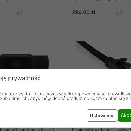
e tylko wspaniałe wrażenia
uzupełnionym przez przeszklon
też wizualne, dzięki
boczny i podświetlenie LED. M
299,00 zł
 podświetleniu RGB.
wyeksponować stworzoną konfi
ą wbudowany pilot, dzięki
ukazać desktopa skąpanego w
 zmienisz wiele funkcji
wielokolorowym blasku. Przest
nadto słuchawki mają
pomieści wszystkie niezbędne
 wyściółkę na pałąku
a fabryczny system chłodzenia
oraz miękką gąbkę wewnątrz
odpowiednią wentylację.
la zapewnienia maksymalnej
owania.
ją prywatność
trona korzysta z
ciasteczek
w celu zapewnienia jej prawidłowe
rzebujemy ich, abyś mógł dodać produkt do koszyka albo się z
netowa Krux Streaming FHD
Krux RJ45 kabel 5m
Akce
Ustawienia
Webcam
bcam with autofocus Full HD
Pięciometrowy kabel sieciowy 