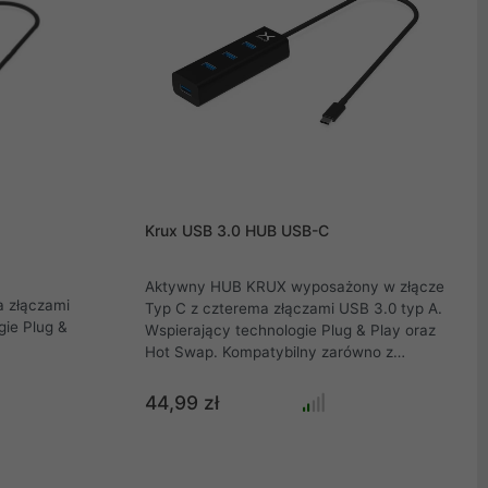
Krux USB 3.0 HUB USB-C
Aktywny HUB KRUX wyposażony w złącze
 złączami
Typ C z czterema złączami USB 3.0 typ A.
gie Plug &
Wspierający technologie Plug & Play oraz
Hot Swap. Kompatybilny zarówno z
komputerami, jak i konsolami oraz
smartfonami. Niewielki rozmiar nie
44,99 zł
przeszkadza w podłączeniu szerokich oraz
wysokich urządzeń. Dzięki szerokim
odstępom pomiędzy każdym portem,
większość urządzeń wyposażonych w złącze