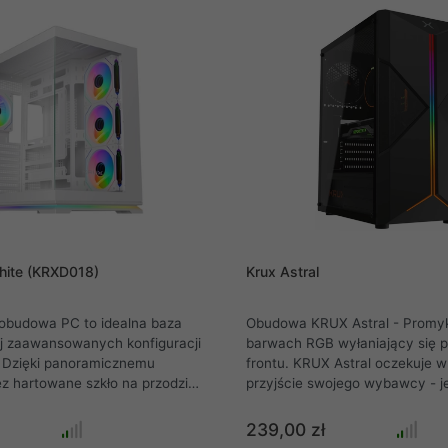
hite (KRXD018)
Krux Astral
budowa PC to idealna baza
Obudowa KRUX Astral - Promyk
ej zaawansowanych konfiguracji
barwach RGB wyłaniający się p
 Dzięki panoramicznemu
frontu. KRUX Astral oczekuje w ciszy na
z hartowane szkło na przodzie
przyjście swojego wybawcy - jej
 jednostka prezentuje się
Gdy takowy przybędzie i będzie
roniczne akwarium. Zestaw
uruchomić, ta powita go niesa
239,00 zł
yposażono w cztery wydajne
barwami płynącymi z przednieg