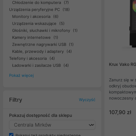
Chłodzenie do komputera
(7)
Urządzenia peryferyjne PC
(18)
Monitory i akcesoria
(6)
Urządzenia wskazujące
(5)
Głośniki, słuchawki i mikrofony
(1)
Kamery internetowe
(1)
Zewnętrzne nagrywarki USB
(1)
Kable, przewody i adaptery
(4)
Telefony i akcesoria
(4)
Krux Vako R
Ładowarki i zasilacze USB
(4)
Pokaż więcej
Zanurz się w 
odkryj obudo
kompaktowym 
nowoczesny d
Filtry
Wyczyść
imponujące po
niepowtarzaln
107,90 zł
Pokazuj dostępność dla sklepu
wyeksponuj sw
przemyślanej k
wyjątkowej o
Pokazuj też produkty niedostępne