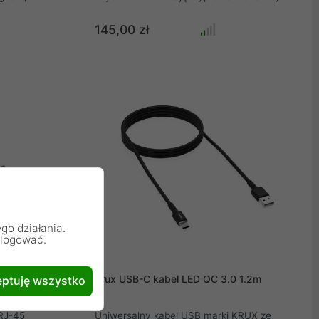
y panel
złącza. Dwa HDMI w wersji 1.4 wspierające
ożesz z dumą
wysoką rozdzielczość 4K 60 Hz (do 3840 ×
145,00 zł
gurację i
2160) oraz jedno złącze USB Typ A.
Standardowe złącze USB może posłużyć
ronne wnętrze
jako miejsce do podpięcia standardowych
 komponenty,
peryferiów takich jak myszka bądź
 zapewni
klawiatura. W razie potrzeby, można
skorzystać z niego jako z miejsca do
podpięcia pendrivea bądź dysku
przenośnego.
go działania.
alogować.
Krux USB-C kabel LED QC 3.0 1.2m
ptuję wszystko
RJ-45
Uniwersalny kabel USB marki KRUX ze