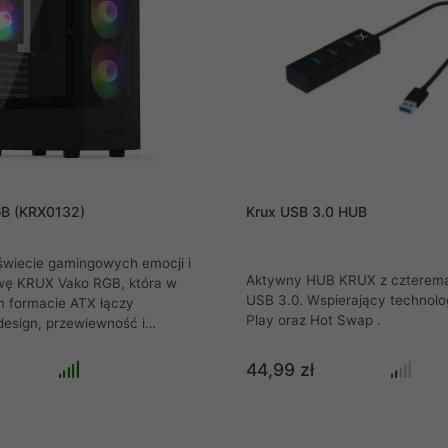
GB (KRX0132)
Krux USB 3.0 HUB
świecie gamingowych emocji i
Aktywny HUB KRUX z czterema
wę KRUX Vako RGB, która w
USB 3.0. Wspierający technolo
formacie ATX łączy
Play oraz Hot Swap .
esign, przewiewność i
dświetlenie. Zbuduj
ą maszynę do gier i odważnie
44,99 zł
ój sprzęt, korzystając z
onstrukcji i funkcjonalności tej
budowy.