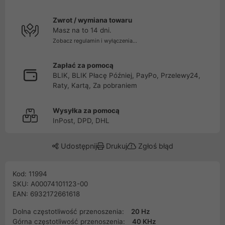
Zwrot / wymiana towaru
Masz na to 14 dni.
Zobacz regulamin i wyłączenia...
Zapłać za pomocą
BLIK, BLIK Płacę Później, PayPo, Przelewy24,
Raty, Kartą, Za pobraniem
Wysyłka za pomocą
InPost, DPD, DHL
Udostępnij
Drukuj
Zgłoś błąd
Kod: 11994
SKU: A00074101123-00
EAN: 6932172661618
Dolna częstotliwość przenoszenia:
20 Hz
Górna częstotliwość przenoszenia:
40 KHz