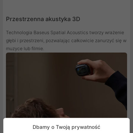
Przestrzenna akustyka 3D
Technologia Baseus Spatial Acoustics tworzy wrażenie
głębi i przestrzeni, pozwalając całkowicie zanurzyć się w
muzyce lub filmie.
Dbamy o Twoją prywatność