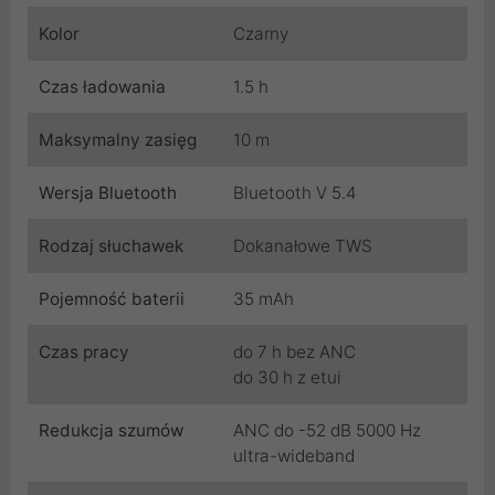
Kolor
Czarny
Czas ładowania
1.5 h
Maksymalny zasięg
10 m
Wersja Bluetooth
Bluetooth V 5.4
Rodzaj słuchawek
Dokanałowe TWS
Pojemność baterii
35 mAh
Czas pracy
do 7 h bez ANC
do 30 h z etui
Redukcja szumów
ANC do -52 dB 5000 Hz
ultra-wideband