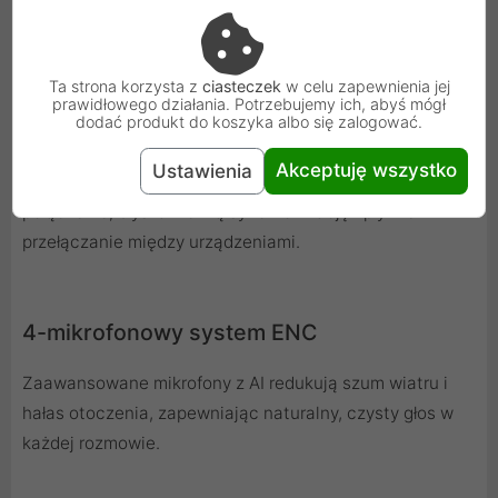
Ta strona korzysta z
ciasteczek
w celu zapewnienia jej
prawidłowego działania. Potrzebujemy ich, abyś mógł
dodać produkt do koszyka albo się zalogować.
Bluetooth 5.4
Akceptuję wszystko
Ustawienia
Nowoczesny moduł Bluetooth 5.4 zapewnia stabilne
połączenie, błyskawiczną synchronizację i płynne
przełączanie między urządzeniami.
4-mikrofonowy system ENC
Zaawansowane mikrofony z AI redukują szum wiatru i
hałas otoczenia, zapewniając naturalny, czysty głos w
każdej rozmowie.