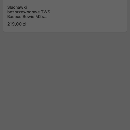
Słuchawki
bezprzewodowe TWS
Baseus Bowie M2s
Ultra dokanałowe z
219,00 zł
interaktywnym ekranem
- czarne