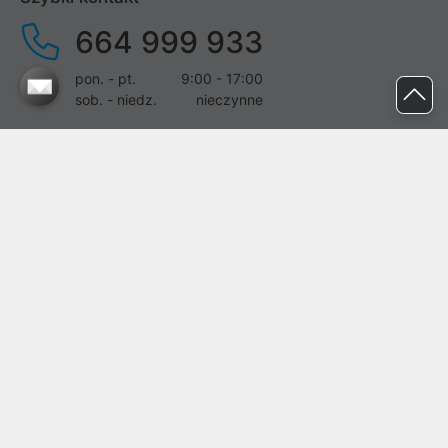
664 999 933
pon. - pt.
9:00 - 17:00
sob. - niedz.
nieczynne
pomoc@proline.pl
Dołącz do nas
Zgłoś błąd na stronie
Proline SA z siedzibą w Mirkowie (55-095), przy ul. Brzozowej 5,
wpisana do rejestru przedsiębiorców Krajowego Rejestru Sądowego
przez Sąd Rejonowy dla Wrocławia-Fabrycznej we Wrocławiu, VI
Wydział Gospodarczy Krajowego Rejestru Sądowego pod nr KRS:
0000282071, NIP: 8951898022, REGON: 020482041, BDO:
000437899. Kapitał zakładowy Spółki wynosi 500000,00 zł i został
on opłacony w całości.