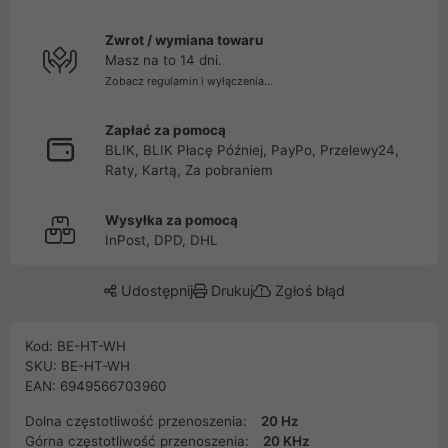
Zwrot / wymiana towaru
Masz na to 14 dni.
Zobacz regulamin i wyłączenia...
Zapłać za pomocą
BLIK, BLIK Płacę Później, PayPo, Przelewy24,
Raty, Kartą, Za pobraniem
Wysyłka za pomocą
InPost, DPD, DHL
Udostępnij
Drukuj
Zgłoś błąd
Kod: BE-HT-WH
SKU: BE-HT-WH
EAN: 6949566703960
Dolna częstotliwość przenoszenia:
20 Hz
Górna częstotliwość przenoszenia:
20 KHz