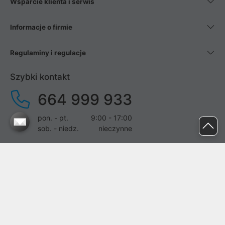
Wsparcie klienta i serwis
Informacje o firmie
Regulaminy i regulacje
Szybki kontakt
664 999 933
pon. - pt.
9:00 - 17:00
sob. - niedz.
nieczynne
pomoc@proline.pl
Dołącz do nas
Zgłoś błąd na stronie