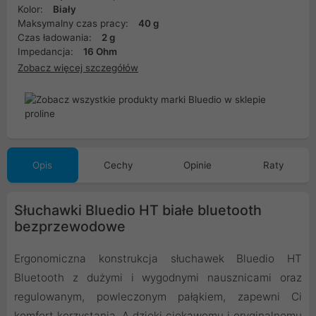
Kolor:
Biały
Maksymalny czas pracy:
40 g
Czas ładowania:
2 g
Impedancja:
16 Ohm
Zobacz więcej szczegółów
Opis
Cechy
Opinie
Raty
Słuchawki Bluedio HT białe bluetooth
bezprzewodowe
Ergonomiczna konstrukcja słuchawek Bluedio HT
Bluetooth z dużymi i wygodnymi nausznicami oraz
regulowanym, powleczonym pałąkiem, zapewni Ci
komfort korzystania. A dzięki ciekawemu i oryginalnemu