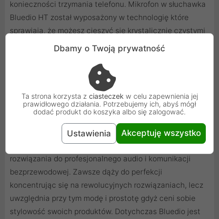
konieczności trzymania telefonu. Mikrofon w słuchawka
Bluedio HT został wyposażony w technologię które
sprawiają, że możesz cieszyć się krystalicznie czystymi
rozmowami. Od teraz nie musisz już zdejmować
Dbamy o Twoją prywatność
słuchawek, a dodatkowo masz wolne ręce gdy
telefonujesz.
Ta strona korzysta z
ciasteczek
w celu zapewnienia jej
prawidłowego działania. Potrzebujemy ich, abyś mógł
Styl i jakość Bluedio
dodać produkt do koszyka albo się zalogować.
Bluedio to firma która, jest pionierem w dziedzinie
Akceptuję wszystko
Ustawienia
przenośnych urządzeń audio. Dostarcza ona
rozwiązania do profesjonalnego audio i komunikacji
bezprzewodowej. Zawsze dąży do perfekcji
koncentrując się na rewolucyjnych rozwiązaniach, lecz
uwzględnia przy tym modę i prostotę gdyż ceni sobie
stylowość swoich produktów. Dotychczas Bluedio jest