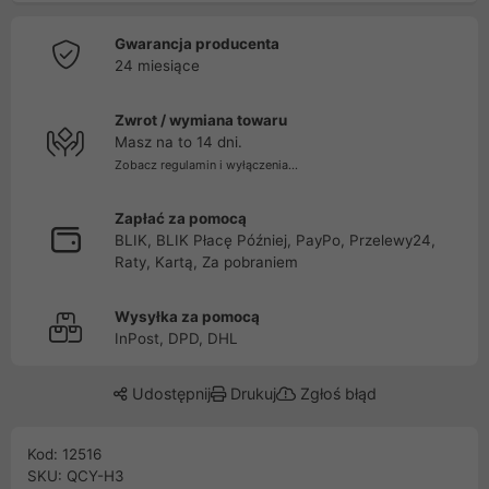
Gwarancja producenta
24 miesiące
Zwrot / wymiana towaru
Masz na to 14 dni.
Zobacz regulamin i wyłączenia...
Zapłać za pomocą
BLIK, BLIK Płacę Później, PayPo, Przelewy24,
Raty, Kartą, Za pobraniem
Wysyłka za pomocą
InPost, DPD, DHL
Udostępnij
Drukuj
Zgłoś błąd
Kod: 12516
SKU: QCY-H3