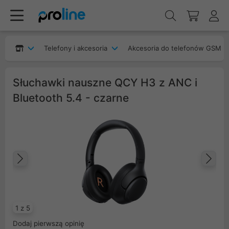
Telefony i akcesoria
Akcesoria do telefonów GSM
Słuchawki nauszne QCY H3 z ANC i
Bluetooth 5.4 - czarne
Poprzedni
Na
1 z 5
Dodaj pierwszą opinię