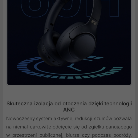
Skuteczna izolacja od otoczenia dzięki technologii
ANC
Nowoczesny system aktywnej redukcji szumów pozwala
na niemal całkowite odcięcie się od zgiełku panującego
w przestrzeni publicznej, biurze czy podczas podróży.