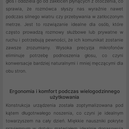
głos i oddziela go od zakłóceń płynących z otoczenia, co
sprawia, że rozmówca słyszy nas wyraźnie nawet
podczas silnego wiatru czy przebywania w zatłoczonym
metrze. Jest to rozwiązanie idealne dla osób, które
często prowadzą rozmowy służbowe lub prywatne w
ruchu i potrzebują pewności, że ich komunikat zostanie
zawsze zrozumiany. Wysoka precyzja mikrofonów
eliminuje potrzebę podnoszenia głosu, co czyni
konwersacje bardziej naturalnymi i mniej męczącymi dla
obu stron.
Ergonomia i komfort podczas wielogodzinnego
użytkowania
Konstrukcja urządzenia została zoptymalizowana pod
kątem długotrwałego noszenia, co czyni je idealnym
towarzyszem na cały dzień. Miękkie nauszniki pokryte
przyjemnym w dotyku materiałem idealnie dopasowują