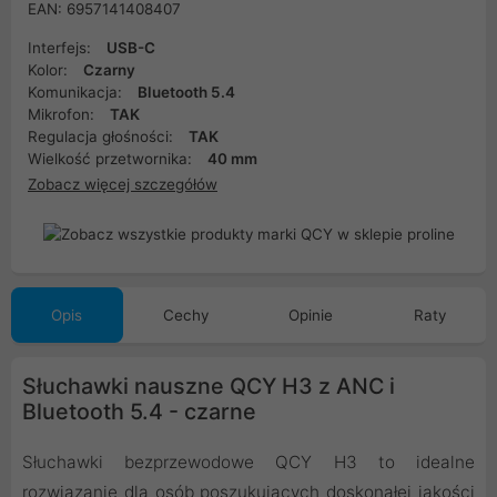
EAN: 6957141408407
Interfejs:
USB-C
Kolor:
Czarny
Komunikacja:
Bluetooth 5.4
Mikrofon:
TAK
Regulacja głośności:
TAK
Wielkość przetwornika:
40 mm
Zobacz więcej szczegółów
Opis
Cechy
Opinie
Raty
Słuchawki nauszne QCY H3 z ANC i
Bluetooth 5.4 - czarne
Słuchawki bezprzewodowe QCY H3 to idealne
rozwiązanie dla osób poszukujących doskonałej jakości