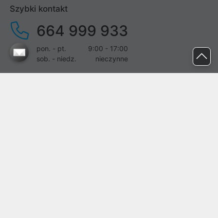
Szybki kontakt
664 999 933
pon. - pt.
9:00 - 17:00
sob. - niedz.
nieczynne
pomoc@proline.pl
Dołącz do nas
Zgłoś błąd na stronie
Proline SA z siedzibą w Mirkowie (55-095), przy ul. Brzozowej 5,
wpisana do rejestru przedsiębiorców Krajowego Rejestru Sądowego
przez Sąd Rejonowy dla Wrocławia-Fabrycznej we Wrocławiu, VI
Wydział Gospodarczy Krajowego Rejestru Sądowego pod nr KRS:
0000282071, NIP: 8951898022, REGON: 020482041, BDO:
000437899. Kapitał zakładowy Spółki wynosi 500000,00 zł i został
on opłacony w całości.