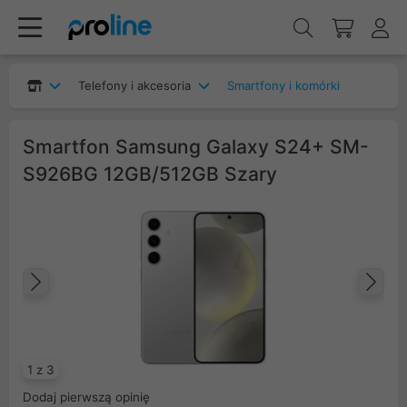
Telefony i akcesoria
Smartfony i komórki
Smartfon Samsung Galaxy S24+ SM-
S926BG 12GB/512GB Szary
Poprzedni
Na
1 z 3
Dodaj pierwszą opinię