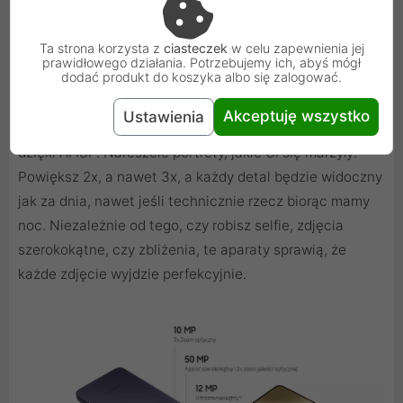
Uchwyć wszystkie szczegóły
Ta strona korzysta z
ciasteczek
w celu zapewnienia jej
Prawdziwa pikselowa potęga, która nigdy nie zawodzi.
prawidłowego działania. Potrzebujemy ich, abyś mógł
dodać produkt do koszyka albo się zalogować.
Rób zdjęcia w wysokiej rozdzielczości, a te bez
wątpienia przetrwają próbę czasu. Przez długie lata. Rób
Akceptuję wszystko
Ustawienia
jasne, kolorowe i wyraźne zdjęcia nawet w ciemności
dzięki AI ISP. Nareszcie portrety, jakie Ci się marzyły!
Powiększ 2x, a nawet 3x, a każdy detal będzie widoczny
jak za dnia, nawet jeśli technicznie rzecz biorąc mamy
noc. Niezależnie od tego, czy robisz selfie, zdjęcia
szerokokątne, czy zbliżenia, te aparaty sprawią, że
każde zdjęcie wyjdzie perfekcyjnie.