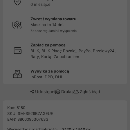
0 miesiące
Zwrot / wymiana towaru
Masz na to 14 dni.
Zobacz regulamin i wyłączenia...
Zapłać za pomocą
BLIK, BLIK Płacę Później, PayPo, Przelewy24,
Raty, Kartą, Za pobraniem
Wysyłka za pomocą
InPost, DPD, DHL
Udostępnij
Drukuj
Zgłoś błąd
Kod: 5150
SKU: SM-S926BZAGEUE
EAN: 8806095307633
Wyświetlacz rozdzielczość:
3120 x 1440 px