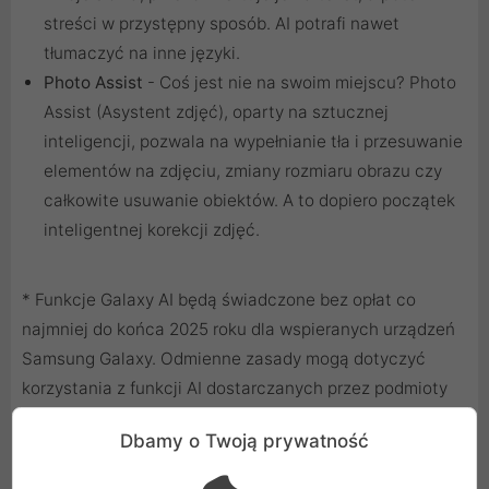
streści w przystępny sposób. AI potrafi nawet
tłumaczyć na inne języki.
Photo Assist
- Coś jest nie na swoim miejscu? Photo
Assist (Asystent zdjęć), oparty na sztucznej
inteligencji, pozwala na wypełnianie tła i przesuwanie
elementów na zdjęciu, zmiany rozmiaru obrazu czy
całkowite usuwanie obiektów. A to dopiero początek
inteligentnej korekcji zdjęć.
* Funkcje Galaxy AI będą świadczone bez opłat co
najmniej do końca 2025 roku dla wspieranych urządzeń
Samsung Galaxy. Odmienne zasady mogą dotyczyć
korzystania z funkcji AI dostarczanych przez podmioty
trzecie.
Dbamy o Twoją prywatność