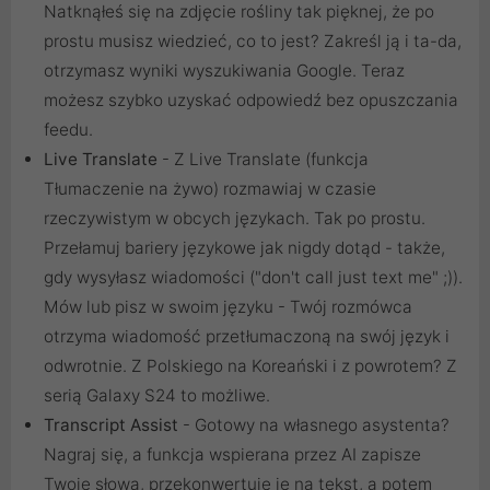
Natknąłeś się na zdjęcie rośliny tak pięknej, że po
prostu musisz wiedzieć, co to jest? Zakreśl ją i ta-da,
otrzymasz wyniki wyszukiwania Google. Teraz
możesz szybko uzyskać odpowiedź bez opuszczania
feedu.
Live Translate
- Z Live Translate (funkcja
Tłumaczenie na żywo) rozmawiaj w czasie
rzeczywistym w obcych językach. Tak po prostu.
Przełamuj bariery językowe jak nigdy dotąd - także,
gdy wysyłasz wiadomości ("don't call just text me" ;)).
Mów lub pisz w swoim języku - Twój rozmówca
otrzyma wiadomość przetłumaczoną na swój język i
odwrotnie. Z Polskiego na Koreański i z powrotem? Z
serią Galaxy S24 to możliwe.
Transcript Assist
- Gotowy na własnego asystenta?
Nagraj się, a funkcja wspierana przez AI zapisze
Twoje słowa, przekonwertuje je na tekst, a potem