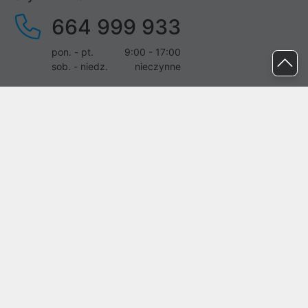
664 999 933
pon. - pt.
9:00 - 17:00
sob. - niedz.
nieczynne
pomoc@proline.pl
Dołącz do nas
Zgłoś błąd na stronie
Proline SA z siedzibą w Mirkowie (55-095), przy ul. Brzozowej 5,
wpisana do rejestru przedsiębiorców Krajowego Rejestru Sądowego
przez Sąd Rejonowy dla Wrocławia-Fabrycznej we Wrocławiu, VI
Wydział Gospodarczy Krajowego Rejestru Sądowego pod nr KRS:
0000282071, NIP: 8951898022, REGON: 020482041, BDO:
000437899. Kapitał zakładowy Spółki wynosi 500000,00 zł i został
on opłacony w całości.
© proline 1996 - 2026. Wszelkie prawa zastrzeżone.