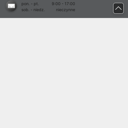
pon. - pt.
9:00 - 17:00
sob. - niedz.
nieczynne
pomoc@proline.pl
Dołącz do nas
Zgłoś błąd na stronie
Proline SA z siedzibą w Mirkowie (55-095), przy ul. Brzozowej 5,
wpisana do rejestru przedsiębiorców Krajowego Rejestru Sądowego
przez Sąd Rejonowy dla Wrocławia-Fabrycznej we Wrocławiu, VI
Wydział Gospodarczy Krajowego Rejestru Sądowego pod nr KRS:
0000282071, NIP: 8951898022, REGON: 020482041, BDO:
000437899. Kapitał zakładowy Spółki wynosi 500000,00 zł i został
on opłacony w całości.
© proline 1996 - 2026. Wszelkie prawa zastrzeżone.