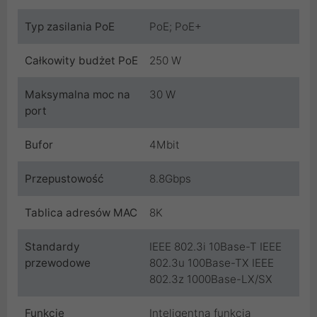
Typ zasilania PoE
PoE; PoE+
Całkowity budżet PoE
250 W
Maksymalna moc na
30 W
port
Bufor
4Mbit
Przepustowość
8.8Gbps
Tablica adresów MAC
8K
Standardy
IEEE 802.3i 10Base-T IEEE
przewodowe
802.3u 100Base-TX IEEE
802.3z 1000Base-LX/SX
Funkcje
Inteligentna funkcja