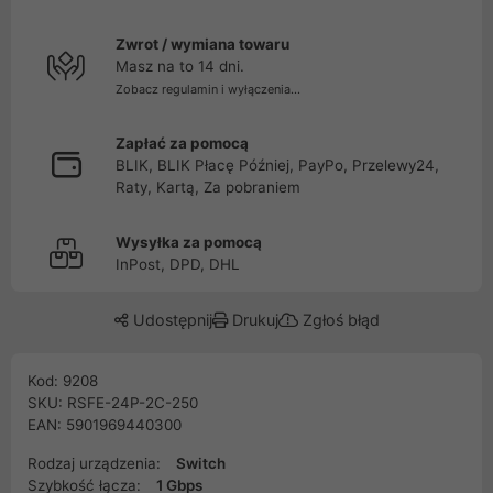
Zwrot / wymiana towaru
Masz na to 14 dni.
Zobacz regulamin i wyłączenia...
Zapłać za pomocą
BLIK, BLIK Płacę Później, PayPo, Przelewy24,
Raty, Kartą, Za pobraniem
Wysyłka za pomocą
InPost, DPD, DHL
Udostępnij
Drukuj
Zgłoś błąd
Kod: 9208
SKU: RSFE-24P-2C-250
EAN: 5901969440300
Rodzaj urządzenia:
Switch
Szybkość łącza:
1 Gbps