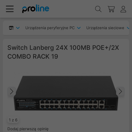
Urządzenia peryferyjne PC
Urządzenia sieciowe
Switch Lanberg 24X 100MB POE+/2X
COMBO RACK 19
Poprzedni
Na
1 z 6
Dodaj pierwszą opinię