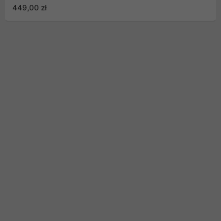
GIGABIT ETHERNET
449,00 zł
250W