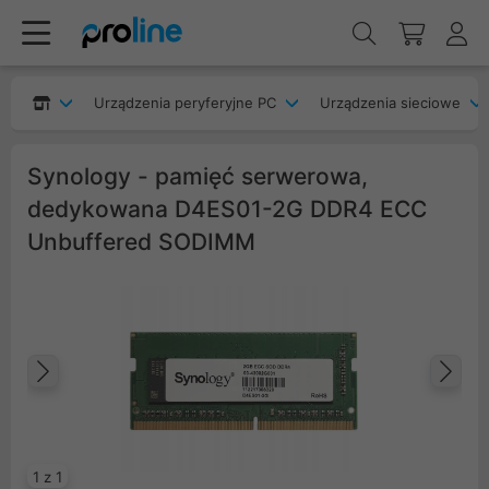
Urządzenia peryferyjne PC
Urządzenia sieciowe
Synology - pamięć serwerowa,
dedykowana D4ES01-2G DDR4 ECC
Unbuffered SODIMM
Poprzedni
Na
1 z 1