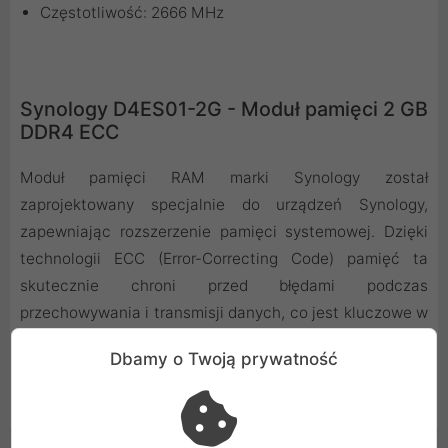
Częstotliwość: 2666 MHz
Synology D4ES01-2G - Moduł pamięci 2 GB
DDR4 ECC
Moduł pamięci RAM marki Synology został
zaprojektowany specjalnie do urządzeń Synology,
zapewniając rozszerzenie pamięci systemowej. Dzięki
technologii ECC (Error-Correcting Code) pamięć ta
skutecznie chroni przed błędami podczas
przechowywania i transmisji danych, co jest kluczowe w
zastosowaniach serwerowych. W zestawie znajduje się
Dbamy o Twoją prywatność
również instrukcja instalacji.