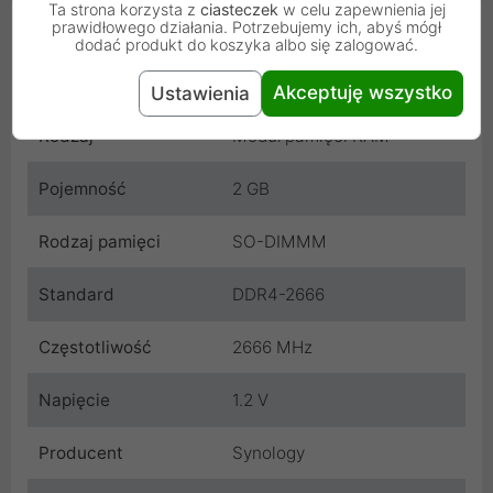
Ta strona korzysta z
ciasteczek
w celu zapewnienia jej
Cechy produktu
prawidłowego działania. Potrzebujemy ich, abyś mógł
dodać produkt do koszyka albo się zalogować.
Kolor wiodący
Zielony
Akceptuję wszystko
Ustawienia
Rodzaj
Moduł pamięci RAM
Pojemność
2 GB
Rodzaj pamięci
SO-DIMMM
Standard
DDR4-2666
Częstotliwość
2666 MHz
Napięcie
1.2 V
Producent
Synology