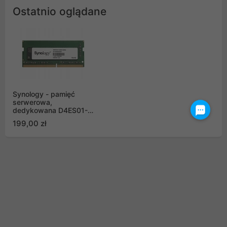
Ostatnio oglądane
Synology - pamięć
serwerowa,
dedykowana D4ES01-
2G DDR4 ECC
199,00 zł
Unbuffered SODIMM