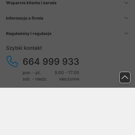
Wsparcie klienta i serwis
Informacje o firmie
Regulaminy i regulacje
Szybki kontakt
664 999 933
pon. - pt.
9:00 - 17:00
sob. - niedz.
nieczynne
pomoc@proline.pl
Dołącz do nas
Zgłoś błąd na stronie