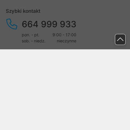
Szybki kontakt
664 999 933
pon. - pt.
9:00 - 17:00
sob. - niedz.
nieczynne
pomoc@proline.pl
Dołącz do nas
Zgłoś błąd na stronie
Proline SA z siedzibą w Mirkowie (55-095), przy ul. Brzozowej 5,
wpisana do rejestru przedsiębiorców Krajowego Rejestru Sądowego
przez Sąd Rejonowy dla Wrocławia-Fabrycznej we Wrocławiu, VI
Wydział Gospodarczy Krajowego Rejestru Sądowego pod nr KRS:
0000282071, NIP: 8951898022, REGON: 020482041, BDO:
000437899. Kapitał zakładowy Spółki wynosi 500000,00 zł i został