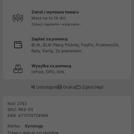
Zwrot / wymiana towaru
Masz na to 14 dni.
Zobacz regulamin i wyłączenia...
Zapłać za pomocą
BLIK, BLIK Płacę Później, PayPo, Przelewy24,
Raty, Kartą, Za pobraniem
Wysyłka za pomocą
InPost, DPD, DHL
Udostępnij
Drukuj
Zgłoś błąd
Kod: 2743
SKU: RKS-03
EAN: 4711174724994
Marka:
Synology
Zobacz więcej szczegółów