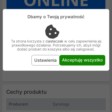
Dbamy o Twoją prywatność
Ta strona korzysta z
ciasteczek
w celu zapewnienia jej
prawidłowego działania. Potrzebujemy ich, abyś mógł
dodać produkt do koszyka albo się zalogować.
Akceptuję wszystko
Ustawienia
Cechy produktu
Producent
Synology