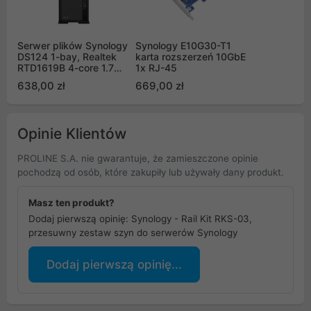
Serwer plików Synology
Synology E10G30-T1
DS124 1-bay, Realtek
karta rozszerzeń 10GbE
RTD1619B 4-core 1.7
1x RJ-45
GHz, 1G DDR4 RAM,
638,00 zł
669,00 zł
1xGbE LAN, 2xUSB
3.2.1
Opinie Klientów
PROLINE S.A. nie gwarantuje, że zamieszczone opinie
pochodzą od osób, które zakupiły lub używały dany produkt.
Masz ten produkt?
Dodaj pierwszą opinię: Synology - Rail Kit RKS-03,
przesuwny zestaw szyn do serwerów Synology
Dodaj pierwszą opinię...