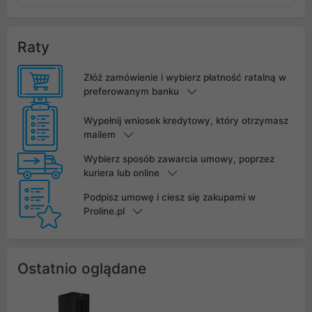
Raty
Złóż zamówienie i wybierz płatność ratalną w
preferowanym banku
Wypełnij wniosek kredytowy, który otrzymasz
mailem
Wybierz sposób zawarcia umowy, poprzez
kuriera lub online
Podpisz umowę i ciesz się zakupami w
Proline.pl
Ostatnio oglądane