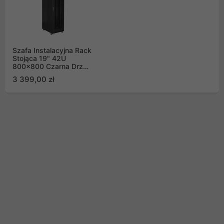
Szafa Instalacyjna Rack
Stojąca 19" 42U
800x800 Czarna Drzwi
Szklane LCD (Flat Pack)
3 399,00 zł
Lanberg