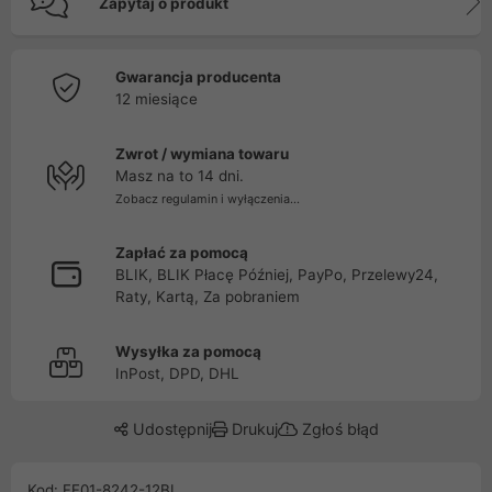
Zapytaj o produkt
Gwarancja producenta
12 miesiące
Zwrot / wymiana towaru
Masz na to 14 dni.
Zobacz regulamin i wyłączenia...
Zapłać za pomocą
BLIK, BLIK Płacę Później, PayPo, Przelewy24,
Raty, Kartą, Za pobraniem
Wysyłka za pomocą
InPost, DPD, DHL
Udostępnij
Drukuj
Zgłoś błąd
Kod: FF01-8242-12BL