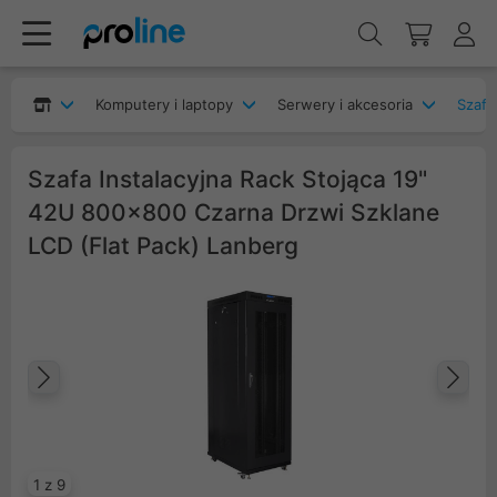
Komputery i laptopy
Serwery i akcesoria
Szafy
Szafa Instalacyjna Rack Stojąca 19"
42U 800x800 Czarna Drzwi Szklane
LCD (Flat Pack) Lanberg
Poprzedni
Na
1 z 9