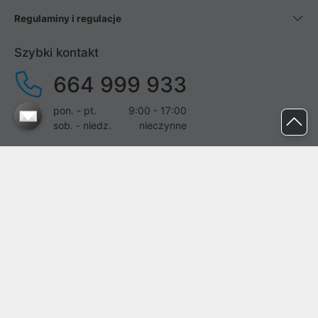
Regulaminy i regulacje
Szybki kontakt
664 999 933
pon. - pt.
9:00 - 17:00
sob. - niedz.
nieczynne
pomoc@proline.pl
Dołącz do nas
Zgłoś błąd na stronie
Proline SA z siedzibą w Mirkowie (55-095), przy ul. Brzozowej 5,
wpisana do rejestru przedsiębiorców Krajowego Rejestru Sądowego
przez Sąd Rejonowy dla Wrocławia-Fabrycznej we Wrocławiu, VI
Wydział Gospodarczy Krajowego Rejestru Sądowego pod nr KRS: