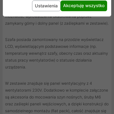
zdejmowane boczne panele (z zamkami w zestawie) i
Akceptuję wszystko
Ustawienia
tylne solidne stalowe drzwi z zamkiem. Istnieje
możliwość wprowadzenia okablowania poprzez
zamykany górny i dolny panel (z zaślepkami w zestawie).
Szafa posiada zamontowany na przodzie wyświetlacz
LCD, wyświetlającym podstawowe informacje (np.
temperaturę wewnątrz szafy, obecny czas oraz aktualny
status pracy wentylatorów) o statusie działania
urządzenia.
W zestawie znajduje się panel wentylacyjny z 4
wentylatorami 230V. Dodatkowo w komplecie załączone
są akcesoria do mocowania szyn nośnych, śruby M6
oraz zaślepki paneli wejściowych, a dzięki konstrukcji do
samodzielnego montażu (flat pack), całość znajduje się