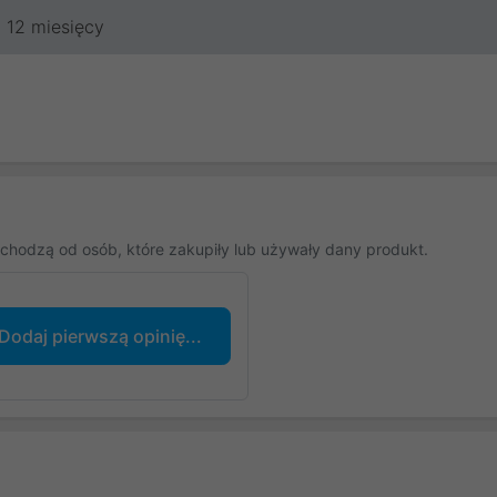
12 miesięcy
chodzą od osób, które zakupiły lub używały dany produkt.
Dodaj pierwszą opinię...