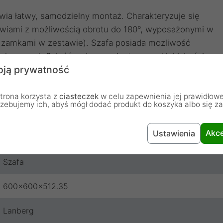
iwia łatwy, samodzielny montaż. Charakteryzuje się
rzwiami z możliwością obrotu do 180°, wyposażonymi w
zamkami w zestawie). Szafa posiada możliwość
lny panel. Całość wykonana jest z wysokiej jakości
ją prywatność
odzielnego montażu (flat pack) znajduje się w płaskim
 w przesyłce załączone są dodatkowe akcesoria do
epki paneli wejściowych.
trona korzysta z
ciasteczek
w celu zapewnienia jej prawidłowe
rzebujemy ich, abyś mógł dodać produkt do koszyka albo się z
Akce
Ustawienia
Szafa
600x600x512.35
Lanberg