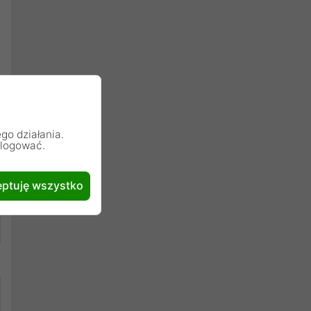
go działania.
alogować.
ptuję wszystko