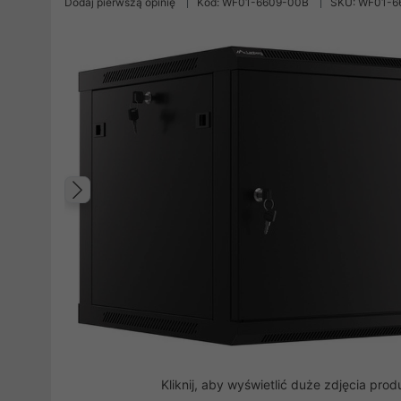
Dodaj pierwszą opinię
Kod: WF01-6609-00B
SKU: WF01-6
Poprzedni
Kliknij, aby wyświetlić duże zdjęcia prod