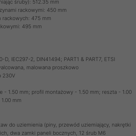
iając śruby): 512.35 mm
szynami rackowymi: 450 mm
n rackowych: 475 mm
ackowymi: 495 mm
0-D, IEC297-2, DIN41494; PART1 & PART7, ETSI
l walcowana, malowana proszkowo
b 230V
- 1.50 mm; profil montażowy - 1.50 mm; reszta - 1.00
- 1.00 mm
w do uziemienia (piny, przewód uziemiający, nakrętki
ich, dwa zamki paneli bocznych, 12 śrub M6