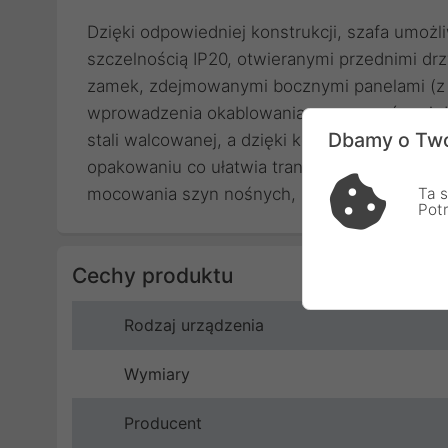
Dzięki odpowiedniej konstrukcji, szafa umożl
szczelnością IP20, otwieranymi przednimi d
zamek, zdejmowanymi bocznymi panelami (z 
wprowadzenia okablowania poprzez górny i do
Dbamy o Two
stali walcowanej, a dzięki konstrukcji do sam
opakowaniu co ułatwia transport. Dodatkowo
mocowania szyn nośnych, śruby M6 oraz zaśl
Ta s
Pot
Cechy produktu
Rodzaj urządzenia
Wymiary
Producent