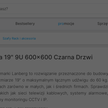
Bestsellery
pro
mocje
Sprzę
Szafy Rack i akcesoria
ca 19" 9U 600x600 Czarna Drzwi
marki Lanberg to rozwiązanie przeznaczone do budow
ozmiarze 19" o maksymalnym łącznym udźwigu do 60 kg
ch zarówno w małych, jak i średnich firmach. Sprawdz
kich jak sieci telewizji kablowych, systemy alarmowe
y monitoringu CCTV i IP.