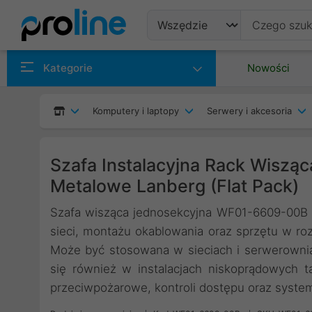
Produkty
Kategorie
Nowości
Producenci
Komputery i laptopy
Serwery i akcesoria
Kategorie
Szafa Instalacyjna Rack Wiszą
Metalowe Lanberg (Flat Pack)
Szafa wisząca jednosekcyjna WF01-6609-00B 
sieci, montażu okablowania oraz sprzętu w r
Może być stosowana w sieciach i serwerownia
się również w instalacjach niskoprądowych ta
przeciwpożarowe, kontroli dostępu oraz system