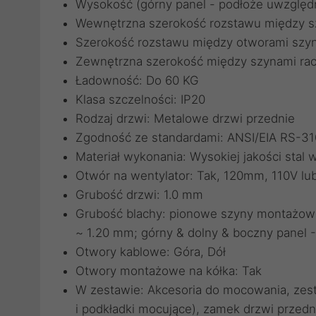
Wysokość (górny panel - podłoże uwzględn
Wewnętrzna szerokość rozstawu między 
Szerokość rozstawu między otworami szy
Zewnętrzna szerokość między szynami r
Ładowność: Do 60 KG
Klasa szczelności: IP20
Rodzaj drzwi: Metalowe drzwi przednie
Zgodność ze standardami: ANSI/EIA RS-31
Materiał wykonania: Wysokiej jakości sta
Otwór na wentylator: Tak, 120mm, 110V lu
Grubość drzwi: 1.0 mm
Grubość blachy: pionowe szyny montażowe 
~ 1.20 mm; górny & dolny & boczny panel 
Otwory kablowe: Góra, Dół
Otwory montażowe na kółka: Tak
W zestawie: Akcesoria do mocowania, zesta
i podkładki mocujące), zamek drzwi przedn