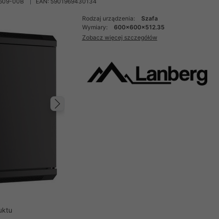
609-00B
EAN: 5901969430134
Rodzaj urządzenia:
Szafa
Wymiary:
600x600x512.35
Zobacz więcej szczegółów
Następny
uktu