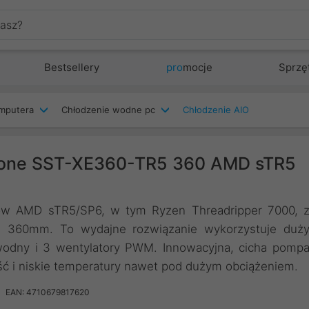
Bestsellery
pro
mocje
Sprzę
mputera
Chłodzenie wodne pc
Chłodzenie AIO
stone SST-XE360-TR5 360 AMD sTR5
rów AMD sTR5/SP6, w tym Ryzen Threadripper 7000, 
5 360mm. To wydajne rozwiązanie wykorzystuje duż
wodny i 3 wentylatory PWM. Innowacyjna, cicha pomp
ść i niskie temperatury nawet pod dużym obciążeniem.
EAN: 4710679817620