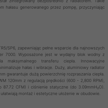
stał zintegrowany bezpośrednio z radiatorem. Takie
iom hałasu generowanego przez pompę, przyczyniając
TR5/SP6, zapewniając pełne wsparcie dla najnowszych
er 7000. Wyposażone jest w wydajny blok wodny z
a maksymalnego transferu ciepła. Innowacyjne
imalizuje hałas i wibracje. Duży, aluminiowy radiator
gwarantuje dużą powierzchnię rozpraszania ciepła.
PWM 120mm z regulacją prędkości (600 - 2,800 RPM),
do 87.72 CFM) i ciśnienie statyczne (do 3.09mmH₂O).
łatwiają montaż i estetyczne ułożenie w obudowie.