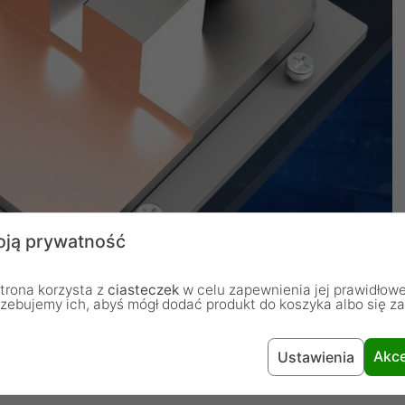
ją prywatność
trona korzysta z
ciasteczek
w celu zapewnienia jej prawidłowe
rzebujemy ich, abyś mógł dodać produkt do koszyka albo się z
Akce
Ustawienia