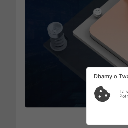
Dbamy o Two
Ta s
Pot