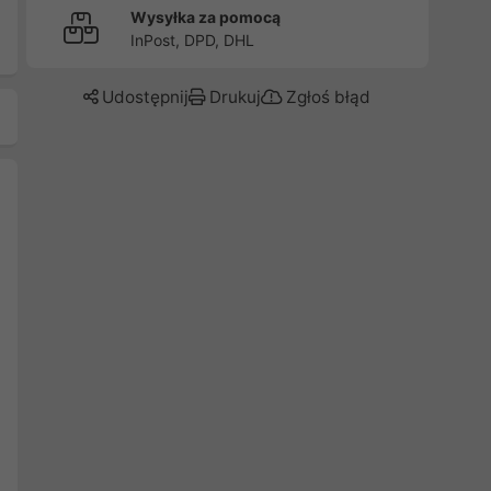
Wysyłka za pomocą
InPost, DPD, DHL
Udostępnij
Drukuj
Zgłoś błąd