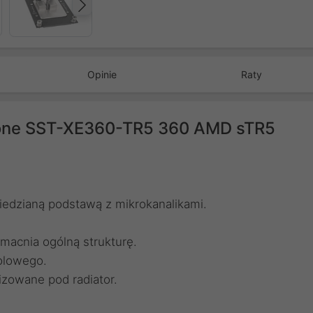
Następny
Opinie
Raty
tone SST-XE360-TR5 360 AMD sTR5
edzianą podstawą z mikrokanalikami.
acnia ogólną strukturę.
polowego.
zowane pod radiator.