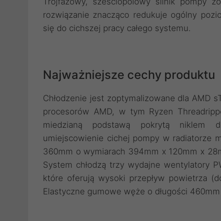
Trójfazowy, sześciopolowy silnik pompy zo
rozwiązanie znacząco redukuje ogólny poz
się do cichszej pracy całego systemu.
Najważniejsze cechy produktu
Chłodzenie jest zoptymalizowane dla AMD s
procesorów AMD, w tym Ryzen Threadripp
miedzianą podstawą pokrytą niklem dl
umiejscowienie cichej pompy w radiatorze min
360mm o wymiarach 394mm x 120mm x 28mm 
System chłodzą trzy wydajne wentylatory 
które oferują wysoki przepływ powietrza (
Elastyczne gumowe węże o długości 460mm u