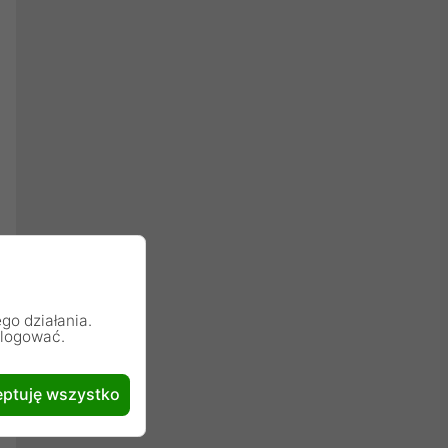
go działania.
alogować.
ptuję wszystko