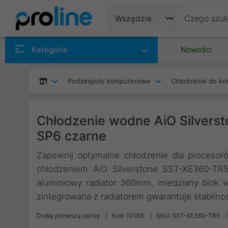
Produkty
Kategorie
Nowości
Producenci
Podzespoły komputerowe
Chłodzenie do ko
Kategorie
Chłodzenie wodne AiO Silver
SP6 czarne
Zapewnij optymalne chłodzenie dla proceso
chłodzeniem AiO Silverstone SST-XE360-TR
aluminiowy radiator 360mm, miedziany blok 
zintegrowana z radiatorem gwarantuje stabilno
Dodaj pierwszą opinię
Kod: 10193
SKU: SST-XE360-TR5