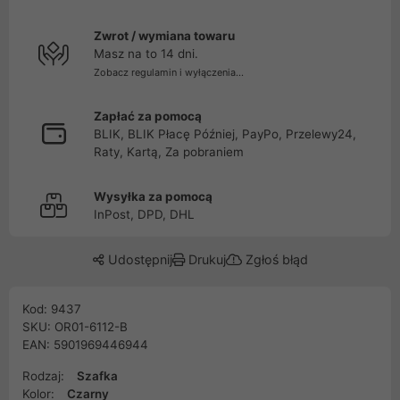
Zwrot / wymiana towaru
Masz na to 14 dni.
Zobacz regulamin i wyłączenia...
Zapłać za pomocą
BLIK, BLIK Płacę Później, PayPo, Przelewy24,
Raty, Kartą, Za pobraniem
Wysyłka za pomocą
InPost, DPD, DHL
Udostępnij
Drukuj
Zgłoś błąd
Kod: 9437
SKU: OR01-6112-B
EAN: 5901969446944
Rodzaj:
Szafka
Kolor:
Czarny