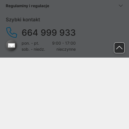
Regulaminy i regulacje
Szybki kontakt
664 999 933
pon. - pt.
9:00 - 17:00
sob. - niedz.
nieczynne
pomoc@proline.pl
Dołącz do nas
Zgłoś błąd na stronie
Proline SA z siedzibą w Mirkowie (55-095), przy ul. Brzozowej 5,
wpisana do rejestru przedsiębiorców Krajowego Rejestru Sądowego
przez Sąd Rejonowy dla Wrocławia-Fabrycznej we Wrocławiu, VI
Wydział Gospodarczy Krajowego Rejestru Sądowego pod nr KRS: