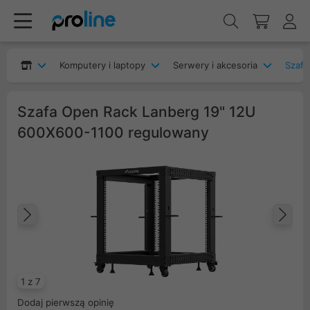
Komputery i laptopy
Serwery i akcesoria
Szafy
Szafa Open Rack Lanberg 19" 12U
600X600-1100 regulowany
Poprzedni
Na
1 z 7
Dodaj pierwszą opinię