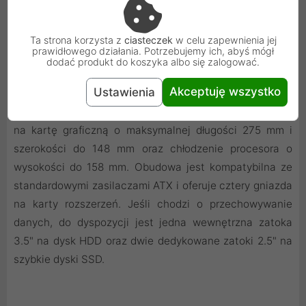
prędkością 1100 RPM, zapewniając cichą i efektywną
pracę od samego początku.
Ta strona korzysta z
ciasteczek
w celu zapewnienia jej
prawidłowego działania. Potrzebujemy ich, abyś mógł
dodać produkt do koszyka albo się zalogować.
Przemyślana Konstrukcja i Kompatybilność
Akceptuję wszystko
Ustawienia
Wnętrze obudowy zostało zaprojektowane tak, aby
pomieścić wydajne komponenty. Znajdzie się tu miejsce
na kartę graficzną o maksymalnej długości 275 mm i
szerokości do 148 mm oraz chłodzenie procesora o
wysokości do 158 mm. Obudowa jest kompatybilna ze
standardowymi zasilaczami ATX i oferuje cztery gniazda
na karty rozszerzeń. Jeśli chodzi o przechowywanie
danych, do dyspozycji jest jedna wewnętrzna zatoka
3.5" na dysk HDD oraz dwie dedykowane zatoki 2.5" na
szybkie dyski SSD.