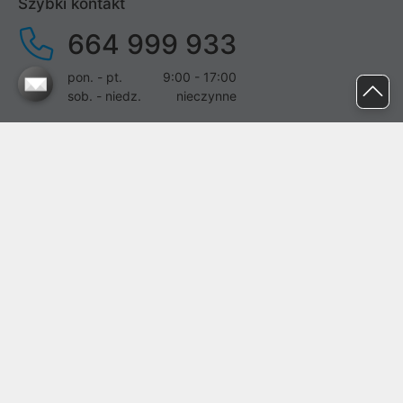
Szybki kontakt
664 999 933
pon. - pt.
9:00 - 17:00
sob. - niedz.
nieczynne
pomoc@proline.pl
Dołącz do nas
Zgłoś błąd na stronie
Proline SA z siedzibą w Mirkowie (55-095), przy ul. Brzozowej 5,
wpisana do rejestru przedsiębiorców Krajowego Rejestru Sądowego
przez Sąd Rejonowy dla Wrocławia-Fabrycznej we Wrocławiu, VI
Wydział Gospodarczy Krajowego Rejestru Sądowego pod nr KRS:
0000282071, NIP: 8951898022, REGON: 020482041, BDO:
000437899. Kapitał zakładowy Spółki wynosi 500000,00 zł i został
on opłacony w całości.