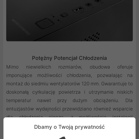
Potężny Potencjał Chłodzenia
Mimo niewielkich rozmiarów, obudowa oferuje
imponujące możliwości chłodzenia, pozwalając na
montaż do siedmiu wentylatorów 120 mm. Gwarantuje to
doskonałą cyrkulację powietrza i utrzymanie niskich
temperatur nawet przy dużym obciążeniu. Dla
entuzjastów wydajności przewidziano również wsparcie
dla chłodzenia cieczą, z możliwością instalacji
radiatorów o wielkości 240 mm lub 120 mm na górze
Dbamy o Twoją prywatność
oraz 120 mm z tyłu. Dołączony wentylator pracuje z