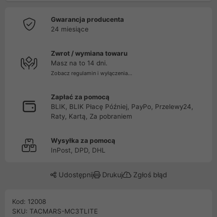
Gwarancja producenta
24 miesiące
Zwrot / wymiana towaru
Masz na to 14 dni.
Zobacz regulamin i wyłączenia...
Zapłać za pomocą
BLIK, BLIK Płacę Później, PayPo, Przelewy24,
Raty, Kartą, Za pobraniem
Wysyłka za pomocą
InPost, DPD, DHL
Udostępnij
Drukuj
Zgłoś błąd
Kod: 12008
SKU: TACMARS-MC3TLITE