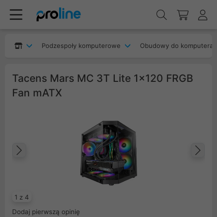
Podzespoły komputerowe
Obudowy do komputera
Tacens Mars MC 3T Lite 1x120 FRGB
Fan mATX
Poprzedni
Na
1 z 4
Dodaj pierwszą opinię