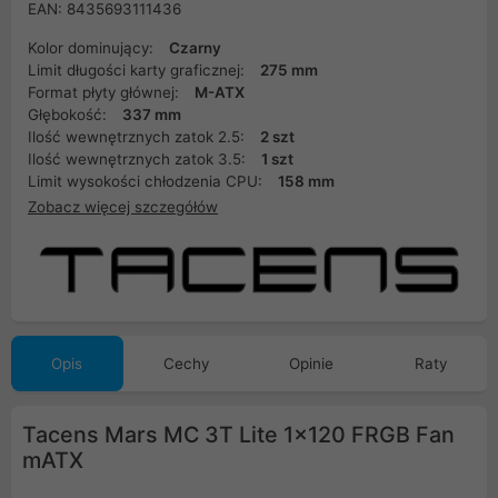
EAN: 8435693111436
Kolor dominujący:
Czarny
Limit długości karty graficznej:
275 mm
Format płyty głównej:
M-ATX
Głębokość:
337 mm
Ilość wewnętrznych zatok 2.5:
2 szt
Ilość wewnętrznych zatok 3.5:
1 szt
Limit wysokości chłodzenia CPU:
158 mm
Zobacz więcej szczegółów
Opis
Cechy
Opinie
Raty
Tacens Mars MC 3T Lite 1x120 FRGB Fan
mATX