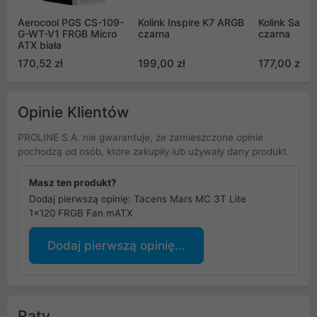
Aerocool PGS CS-109-
Kolink Inspire K7 ARGB
Kolink Satell
G-WT-V1 FRGB Micro
czarna
czarna
ATX biała
170,52 zł
199,00 zł
177,00 zł
Opinie Klientów
PROLINE S.A. nie gwarantuje, że zamieszczone opinie
pochodzą od osób, które zakupiły lub używały dany produkt.
Masz ten produkt?
Dodaj pierwszą opinię: Tacens Mars MC 3T Lite
1x120 FRGB Fan mATX
Dodaj pierwszą opinię...
Raty