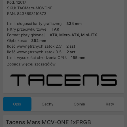
Kod: 12017
SKU: TACMars-MCVONE
EAN: 8435693110873
Limit długości karty graficznej:
334 mm
Filtry przeciwkurzowe:
TAK
Format płyty głównej:
ATX, Micro-ATX, Mini-ITX
Głębokość:
352 mm
Ilość wewnętrznych zatok 2.5:
2 szt
Ilość wewnętrznych zatok 3.5:
2 szt
Limit wysokości chłodzenia CPU:
165 mm
Zobacz więcej szczegółów
Opis
Cechy
Opinie
Raty
Tacens Mars MCV-ONE 1xFRGB