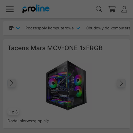
Podzespoły komputerowe
Obudowy do komputera
Tacens Mars MCV-ONE 1xFRGB
Poprzedni
Na
1 z 3
Dodaj pierwszą opinię