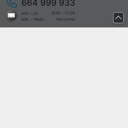
664 999 933
pon. - pt.
9:00 - 17:00
sob. - niedz.
nieczynne
pomoc@proline.pl
Dołącz do nas
Zgłoś błąd na stronie
Proline SA z siedzibą w Mirkowie (55-095), przy ul. Brzozowej 5,
wpisana do rejestru przedsiębiorców Krajowego Rejestru Sądowego
przez Sąd Rejonowy dla Wrocławia-Fabrycznej we Wrocławiu, VI
Wydział Gospodarczy Krajowego Rejestru Sądowego pod nr KRS:
0000282071, NIP: 8951898022, REGON: 020482041, BDO:
000437899. Kapitał zakładowy Spółki wynosi 500000,00 zł i został
on opłacony w całości.
© proline 1996 - 2026. Wszelkie prawa zastrzeżone.