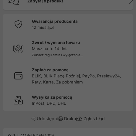
Zapytaj o produkt
Gwarancja producenta
12 miesiące
Zwrot / wymiana towaru
Masz na to 14 dni.
Zobacz regulamin i wyłączenia...
Zapłać za pomocą
BLIK, BLIK Płacę Później, PayPo, Przelewy24,
Raty, Kartą, Za pobraniem
Wysyłka za pomocą
InPost, DPD, DHL
Udostępnij
Drukuj
Zgłoś błąd
Kod: LAMP-LEDFM1009