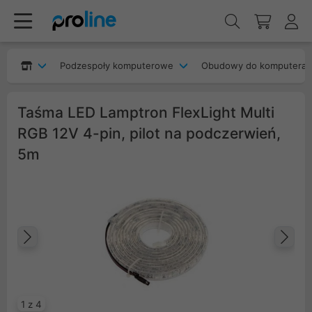
Podzespoły komputerowe
Obudowy do komputera
Taśma LED Lamptron FlexLight Multi
RGB 12V 4-pin, pilot na podczerwień,
5m
Poprzedni
Na
1 z 4