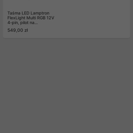
Taśma LED Lamptron
FlexLight Multi RGB 12V
4-pin, pilot na
podczerwień, 5m
549,00 zł