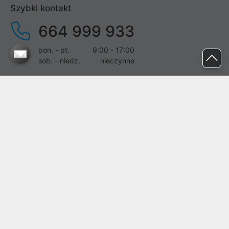
Szybki kontakt
664 999 933
pon. - pt.
9:00 - 17:00
sob. - niedz.
nieczynne
pomoc@proline.pl
Dołącz do nas
Zgłoś błąd na stronie
Proline SA z siedzibą w Mirkowie (55-095), przy ul. Brzozowej 5,
wpisana do rejestru przedsiębiorców Krajowego Rejestru Sądowego
przez Sąd Rejonowy dla Wrocławia-Fabrycznej we Wrocławiu, VI
Wydział Gospodarczy Krajowego Rejestru Sądowego pod nr KRS:
0000282071, NIP: 8951898022, REGON: 020482041, BDO:
000437899. Kapitał zakładowy Spółki wynosi 500000,00 zł i został
on opłacony w całości.