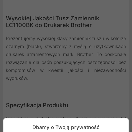
Wysokiej Jakości Tusz Zamiennik
LC1100BK do Drukarek Brother
Prezentujemy wysokiej klasy zamiennik tuszu w kolorze
czarnym (black), stworzony z myślą o użytkownikach
drukarek atramentowych marki Brother. To doskonałe
rozwiązanie dla osób poszukujących oszczędności bez
kompromisów w kwestii jakości i niezawodności
wydruków.
Specyfikacja Produktu
Produkt to wkład atramentowy (tusz) o pojemności 28
ml, co przekłada się na wysoką wydajność, pozwalającą
Dbamy o Twoją prywatność