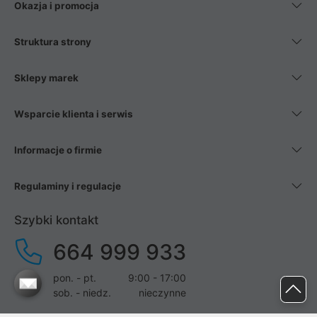
Okazja i promocja
Struktura strony
Sklepy marek
Wsparcie klienta i serwis
Informacje o firmie
Regulaminy i regulacje
Szybki kontakt
664 999 933
pon. - pt.
9:00 - 17:00
sob. - niedz.
nieczynne