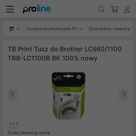
Urządzenia peryferyjne PC
Drukowanie i skanery
TB Print Tusz do Brother LC980/1100
TBB-LC1100B BK 100% nowy
Poprzedni
Na
1 z 1
Dodaj pierwszą opinię