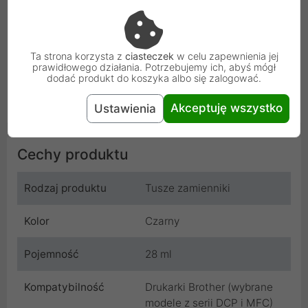
na zadrukowanie nawet 435 stron formatu A4. Jest to
zamiennik odpowiadający oryginalnemu wkładowi o
kodzie LC1100BK. Produkt jest fabrycznie nowy, a
Ta strona korzysta z
ciasteczek
w celu zapewnienia jej
opakowanie jednostkowe zawiera jedną sztukę. Wkład
prawidłowego działania. Potrzebujemy ich, abyś mógł
dodać produkt do koszyka albo się zalogować.
nie jest wyposażony w chip.
Akceptuję wszystko
Ustawienia
Cechy produktu
Rodzaj produktu
Tusze zamienniki
Kolor
Czarny
Pojemność
28 ml
Kompatybilność
Drukarki Brother (wybrane
modele z serii DCP i MFC)