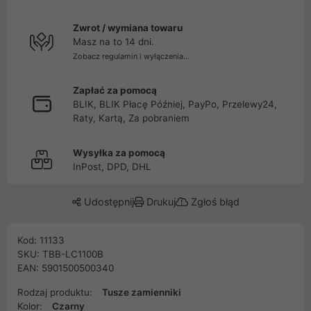
Zwrot / wymiana towaru
Masz na to 14 dni.
Zobacz regulamin i wyłączenia...
Zapłać za pomocą
BLIK, BLIK Płacę Później, PayPo, Przelewy24,
Raty, Kartą, Za pobraniem
Wysyłka za pomocą
InPost, DPD, DHL
Udostępnij
Drukuj
Zgłoś błąd
Kod: 11133
SKU: TBB-LC1100B
EAN: 5901500500340
Rodzaj produktu:
Tusze zamienniki
Kolor:
Czarny