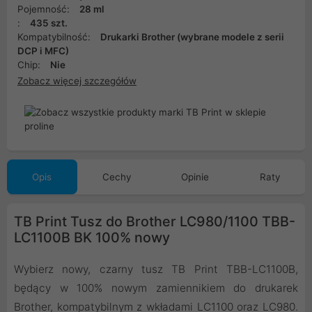
Pojemność:
28 ml
:
435 szt.
Kompatybilność:
Drukarki Brother (wybrane modele z serii
DCP i MFC)
Chip:
Nie
Zobacz więcej szczegółów
Opis
Cechy
Opinie
Raty
TB Print Tusz do Brother LC980/1100 TBB-
LC1100B BK 100% nowy
Wybierz nowy, czarny tusz TB Print TBB-LC1100B,
będący w 100% nowym zamiennikiem do drukarek
Brother, kompatybilnym z wkładami LC1100 oraz LC980.