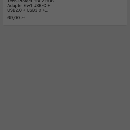
Tech-Protect HB02 HUB
Adapter 6w1 USB-C +
USB2.0 + USB3.0 +
HDMI 4K 30Hz + RJ45
69,00 zł
+ PD100W - szary