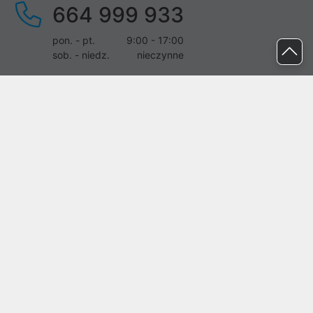
664 999 933
pon. - pt.
9:00 - 17:00
sob. - niedz.
nieczynne
pomoc@proline.pl
Dołącz do nas
Zgłoś błąd na stronie
Proline SA z siedzibą w Mirkowie (55-095), przy ul. Brzozowej 5,
wpisana do rejestru przedsiębiorców Krajowego Rejestru Sądowego
przez Sąd Rejonowy dla Wrocławia-Fabrycznej we Wrocławiu, VI
Wydział Gospodarczy Krajowego Rejestru Sądowego pod nr KRS:
0000282071, NIP: 8951898022, REGON: 020482041, BDO:
000437899. Kapitał zakładowy Spółki wynosi 500000,00 zł i został
on opłacony w całości.
© proline 1996 - 2026. Wszelkie prawa zastrzeżone.