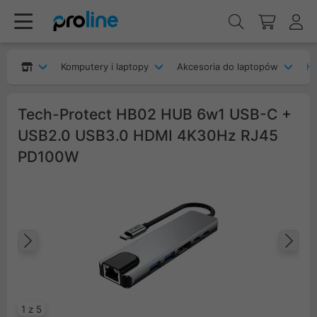
Komputery i laptopy
Akcesoria do laptopów
H
Tech-Protect HB02 HUB 6w1 USB-C +
USB2.0 USB3.0 HDMI 4K30Hz RJ45
PD100W
Poprzedni
Na
1 z 5