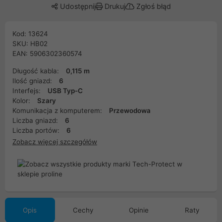
Udostępnij
Drukuj
Zgłoś błąd
Kod: 13624
SKU: HB02
EAN: 5906302360574
Długość kabla:
0,115 m
Ilość gniazd:
6
Interfejs:
USB Typ-C
Kolor:
Szary
Komunikacja z komputerem:
Przewodowa
Liczba gniazd:
6
Liczba portów:
6
Zobacz więcej szczegółów
Opis
Cechy
Opinie
Raty