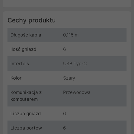
Cechy produktu
Długość kabla
0,115 m
Ilość gniazd
6
Interfejs
USB Typ-C
Kolor
Szary
Komunikacja z
Przewodowa
komputerem
Liczba gniazd
6
Liczba portów
6