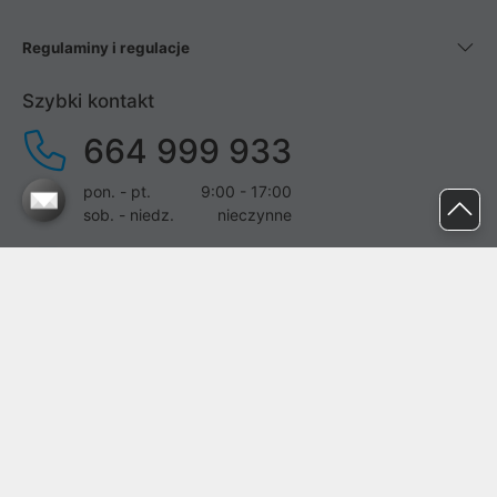
Regulaminy i regulacje
Szybki kontakt
664 999 933
pon. - pt.
9:00 - 17:00
sob. - niedz.
nieczynne
pomoc@proline.pl
Dołącz do nas
Zgłoś błąd na stronie
Proline SA z siedzibą w Mirkowie (55-095), przy ul. Brzozowej 5,
wpisana do rejestru przedsiębiorców Krajowego Rejestru Sądowego
przez Sąd Rejonowy dla Wrocławia-Fabrycznej we Wrocławiu, VI