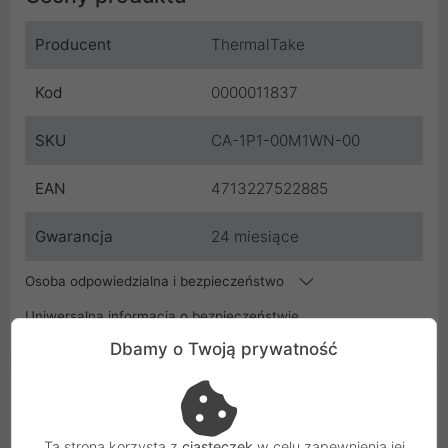
Producent
ThermalTake
Kod
0000011837
SKU
CA-1P1-00M1WN-00
EAN
4713227522885
Gwarancja
24 miesiące
Osoba odpowiedzialna i bezpieczeństwo
Uniwersalna informacja o bezpieczeństwie
Dbamy o Twoją prywatność
Podobne Produkty
Ta strona korzysta z
ciasteczek
w celu zapewnienia jej