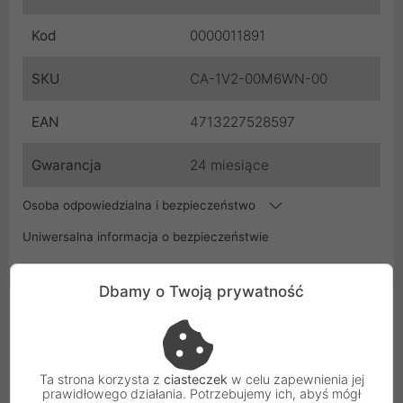
Kod
0000011891
SKU
CA-1V2-00M6WN-00
EAN
4713227528597
Gwarancja
24 miesiące
Osoba odpowiedzialna i bezpieczeństwo
Uniwersalna informacja o bezpieczeństwie
Dbamy o Twoją prywatność
Podobne Produkty
Ta strona korzysta z
ciasteczek
w celu zapewnienia jej
prawidłowego działania. Potrzebujemy ich, abyś mógł