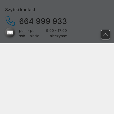
Szybki kontakt
664 999 933
pon. - pt.
9:00 - 17:00
sob. - niedz.
nieczynne
pomoc@proline.pl
Dołącz do nas
Zgłoś błąd na stronie
Proline SA z siedzibą w Mirkowie (55-095), przy ul. Brzozowej 5,
wpisana do rejestru przedsiębiorców Krajowego Rejestru Sądowego
przez Sąd Rejonowy dla Wrocławia-Fabrycznej we Wrocławiu, VI
Wydział Gospodarczy Krajowego Rejestru Sądowego pod nr KRS:
0000282071, NIP: 8951898022, REGON: 020482041, BDO:
000437899. Kapitał zakładowy Spółki wynosi 500000,00 zł i został