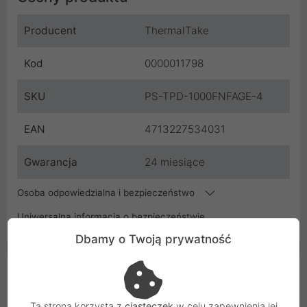
Producent
ThermalTake
Kod
0000011798
SKU
PS-TPD-1000FNFAGE-4
EAN
4713227534031
Gwarancja
24 miesiące
Osoba odpowiedzialna i bezpieczeństwo
Uniwersalna informacja o bezpieczeństwie
Dbamy o Twoją prywatność
Podobne Produkty
Ta strona korzysta z
ciasteczek
w celu zapewnienia jej