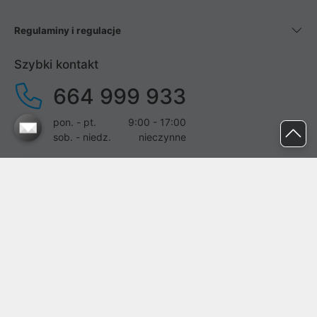
Regulaminy i regulacje
Szybki kontakt
664 999 933
pon. - pt.
9:00 - 17:00
sob. - niedz.
nieczynne
pomoc@proline.pl
Dołącz do nas
Zgłoś błąd na stronie
Proline SA z siedzibą w Mirkowie (55-095), przy ul. Brzozowej 5,
wpisana do rejestru przedsiębiorców Krajowego Rejestru Sądowego
przez Sąd Rejonowy dla Wrocławia-Fabrycznej we Wrocławiu, VI