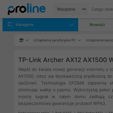
Produkty
Kategorie
Nowości
Producenci
Urządzenia peryferyjne PC
Urządzenia siec
Kategorie
TP-Link Archer AX12 AX1500 W
Wejdź do świata nowej generacji internetu z r
AX1500, ciesz się błyskawiczną prędkością do 
opóźnień. Technologia OFDMA zapewnia sta
eliminując walkę o pasmo. Wykorzystaj pełen 
mocny sygnał w całym domu zadbają czt
bezpieczeństwa gwarantuje protokół WPA3.
Dodaj pierwszą opinię
Kod: 11332
SKU: Archer AX12
EA