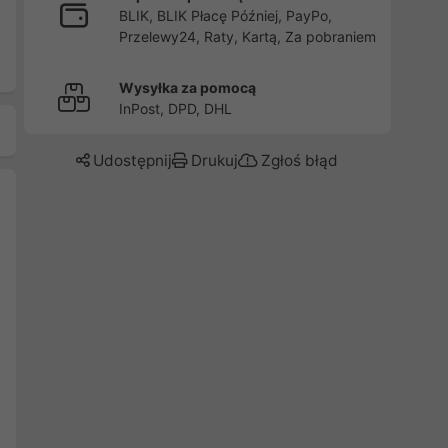
BLIK, BLIK Płacę Później, PayPo,
Przelewy24, Raty, Kartą, Za pobraniem
Wysyłka za pomocą
InPost, DPD, DHL
Udostępnij
Drukuj
Zgłoś błąd