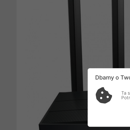
Dbamy o Two
Ta s
Pot