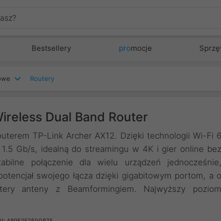
Bestsellery
pro
mocje
Sprzę
iowe
Routery
ireless Dual Band Router
outerem TP-Link Archer AX12. Dzięki technologii Wi-Fi 
1.5 Gb/s, idealną do streamingu w 4K i gier online be
bilne połączenie dla wielu urządzeń jednocześnie
potencjał swojego łącza dzięki gigabitowym portom, a 
ery anteny z Beamformingiem. Najwyższy pozio
N: 4895252500875