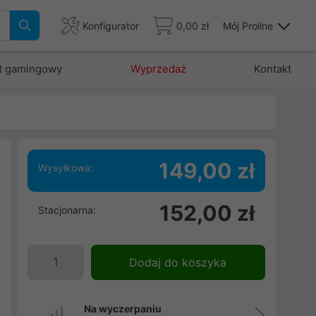
Konfigurator
0,00 zł
Mój Proline
t gamingowy
Wyprzedaż
Kontakt
149,00 zł
Wysyłkowa:
6
152,00 zł
Stacjonarna:
z
,
o
Dodaj do koszyka
m
Na wyczerpaniu