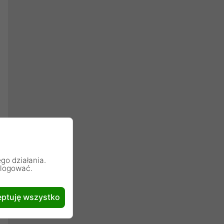
go działania.
alogować.
ptuję wszystko