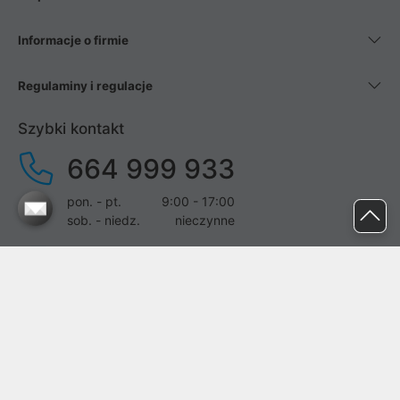
Informacje o firmie
Regulaminy i regulacje
Szybki kontakt
664 999 933
pon. - pt.
9:00 - 17:00
sob. - niedz.
nieczynne
pomoc@proline.pl
Dołącz do nas
Zgłoś błąd na stronie