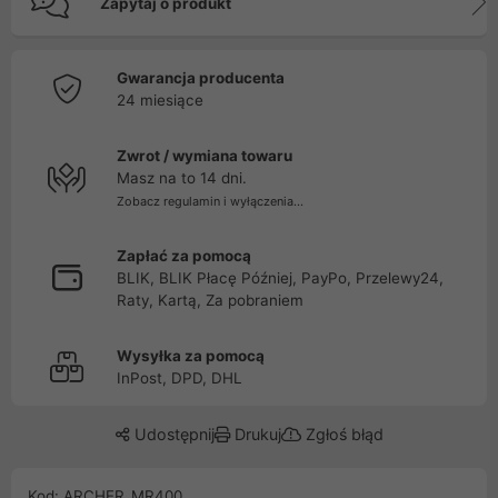
Zapytaj o produkt
Gwarancja producenta
24 miesiące
Zwrot / wymiana towaru
Masz na to 14 dni.
Zobacz regulamin i wyłączenia...
Zapłać za pomocą
BLIK, BLIK Płacę Później, PayPo, Przelewy24,
Raty, Kartą, Za pobraniem
Wysyłka za pomocą
InPost, DPD, DHL
Udostępnij
Drukuj
Zgłoś błąd
Kod: ARCHER_MR400