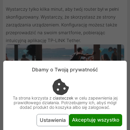
Wystarczy tylko kilka minut, aby twój router był w pełni
skonfigurowany. Wystarczy, że skorzystasz ze strony
zarządzania urządzeniem. Konfigurację możesz także
przeprowadzić na swoim smartfonie, pobierając
intuicyjną aplikację TP-LINK Tether.
Dbamy o Twoją prywatność
Ta strona korzysta z
ciasteczek
w celu zapewnienia jej
prawidłowego działania. Potrzebujemy ich, abyś mógł
dodać produkt do koszyka albo się zalogować.
Akceptuję wszystko
Ustawienia