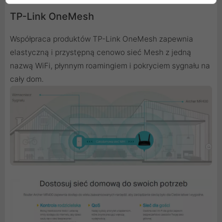
TP-Link OneMesh
Współpraca produktów TP-Link OneMesh zapewnia
elastyczną i przystępną cenowo sieć Mesh z jedną
nazwą WiFi, płynnym roamingiem i pokryciem sygnału na
cały dom.