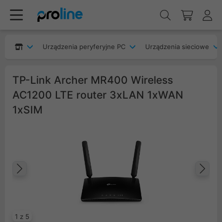
Urządzenia peryferyjne PC
Urządzenia sieciowe
TP-Link Archer MR400 Wireless
AC1200 LTE router 3xLAN 1xWAN
1xSIM
Poprzedni
Na
1 z 5