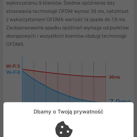
wykorzystaniu 9 klientów. Średnie opóźnienie bez
stosowania technologii OFDM wynosi 36 ms, natomiast
z wykorzystaniem OFDMA wartość ta spada do 7,6 ms.
Zaobserwowanie spadku opóźnień wymaga od punktów
dostępowych i wszystkich klientów obsługi technologii
OFDMA.
Dbamy o Twoją prywatność