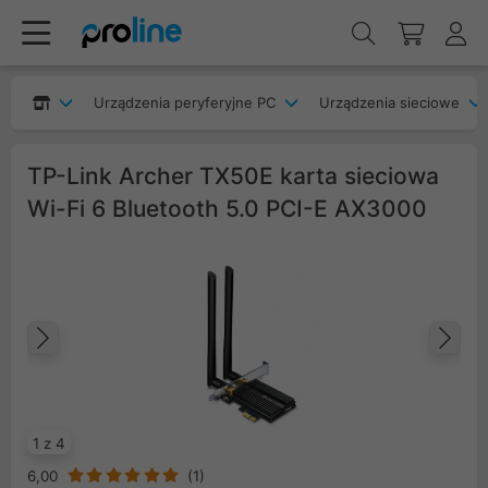
Urządzenia peryferyjne PC
Urządzenia sieciowe
TP-Link Archer TX50E karta sieciowa
Wi-Fi 6 Bluetooth 5.0 PCI-E AX3000
Poprzedni
Na
1 z 4
6,00
(
1
)