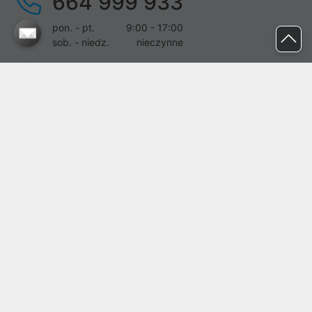
664 999 933
pon. - pt.
9:00 - 17:00
sob. - niedz.
nieczynne
pomoc@proline.pl
Dołącz do nas
Zgłoś błąd na stronie
Proline SA z siedzibą w Mirkowie (55-095), przy ul. Brzozowej 5,
wpisana do rejestru przedsiębiorców Krajowego Rejestru Sądowego
przez Sąd Rejonowy dla Wrocławia-Fabrycznej we Wrocławiu, VI
Wydział Gospodarczy Krajowego Rejestru Sądowego pod nr KRS:
0000282071, NIP: 8951898022, REGON: 020482041, BDO:
000437899. Kapitał zakładowy Spółki wynosi 500000,00 zł i został
on opłacony w całości.
© proline 1996 - 2026. Wszelkie prawa zastrzeżone.