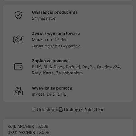
Gwarancja producenta
24 miesiące
Zwrot / wymiana towaru
Masz na to 14 dni.
Zobacz regulamin i wyłączenia...
Zapłać za pomocą
BLIK, BLIK Płacę Później, PayPo, Przelewy24,
Raty, Kartą, Za pobraniem
Wysyłka za pomocą
InPost, DPD, DHL
Udostępnij
Drukuj
Zgłoś błąd
Kod: ARCHER_TX50E
SKU: ARCHER TX50E