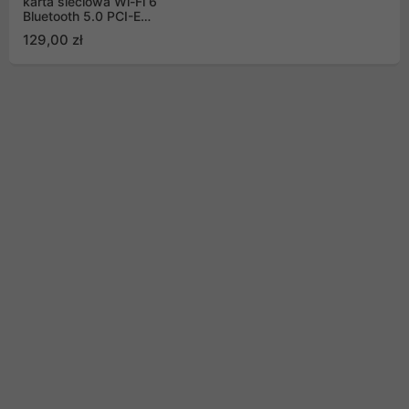
karta sieciowa Wi-Fi 6
Bluetooth 5.0 PCI-E
AX3000
129,00 zł